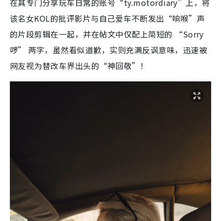
在其专门分享玩车日常的账号“ty.motordiary”上，将
该名女KOL的批评影片与自己爱车不断发出“响喉”声
的片段剪辑在一起，并在帖文中仅配上简短的 “Sorry
啰” 两字，虽然看似道歉，实则充满反讽意味，迅速被
网友视为替改车界出头的“神回敬”！