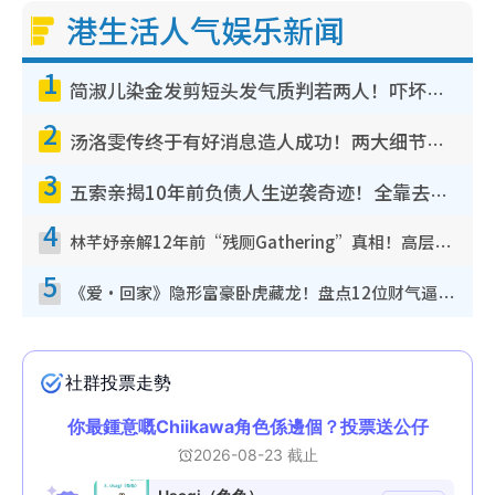
港生活人气娱乐新闻
1
简淑儿染金发剪短头发气质判若两人！吓坏老公麦大力都认不出：“你做什么？”
2
汤洛雯传终于有好消息造人成功！两大细节曝孕味极浓引猜测：大肚婆先会咁！
3
五索亲揭10年前负债人生逆袭奇迹！全靠去一地方转运后即遇上马先生
4
林芊妤亲解12年前“残厕Gathering”真相！高层解约一句话重创尊严，至今拒返TVB
5
《爱·回家》隐形富豪卧虎藏龙！盘点12位财气逼人的有钱艺人：这位美女3亿身家不愁做