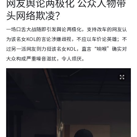
网友舆论两极化 公众人物带
头网络欺凌？
一场口舌大战随即引发舆论两极化，支持改车的网友认
为该名女KOL的言论涉嫌歧视，不应以车价论英雄；不
过另一派网友则力挺该名女KOL，直言“响喉”确实对
大众构成严重噪音滋扰，令人烦厌。