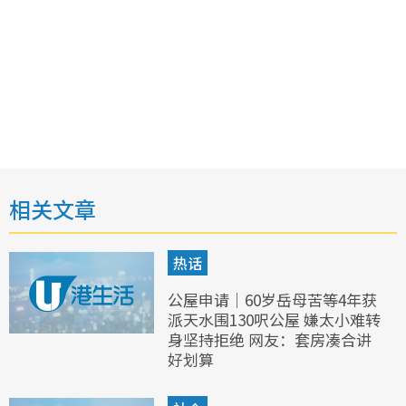
相关文章
热话
公屋申请｜60岁岳母苦等4年获
派天水围130呎公屋 嫌太小难转
身坚持拒绝 网友：套房凑合讲
好划算