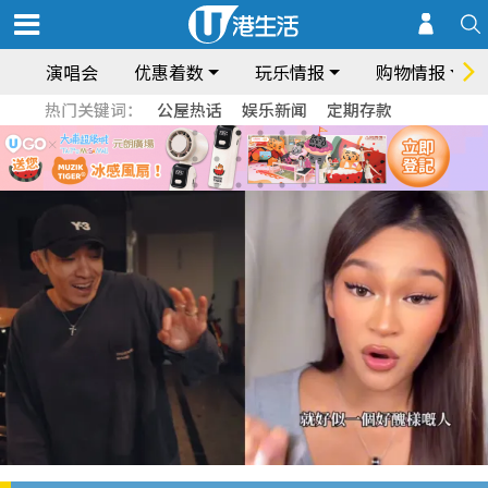
演唱会
优惠着数
玩乐情报
购物情报
热门关键词：
公屋热话
娱乐新闻
定期存款