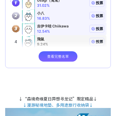
↓“森境奇缘夏日异想寻龙记”限定精品↓
↓漫游秘境地垫、多用途旅行收纳袋↓