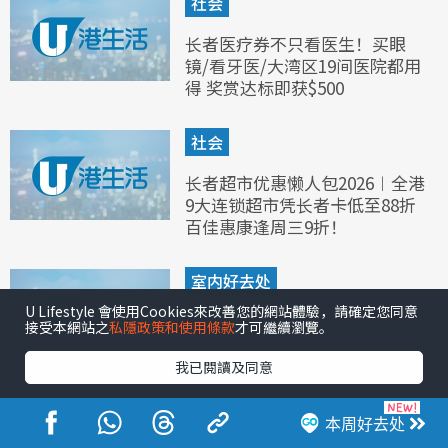
社会
长者医疗券不只看医生！买眼
镜/看牙医/大湾区19间医院都用
得 奖赏达标即获$500
社会
长者超市优惠懒人包2026︱全港
9大连锁超市凭长者卡低至88折
百佳惠康逢周三9折！
室内好去处
U Lifestyle 會使用Cookies來改善您的網站體驗，請確定您同意
匹克球租场攻略！康文署免费户
接受本網站之
私隱政策和使用條款
才可繼續瀏覽。
外场地预订方法 全港6大室内匹
克球场收费/地址/营业时间
我已閱讀及同意
本周好去处