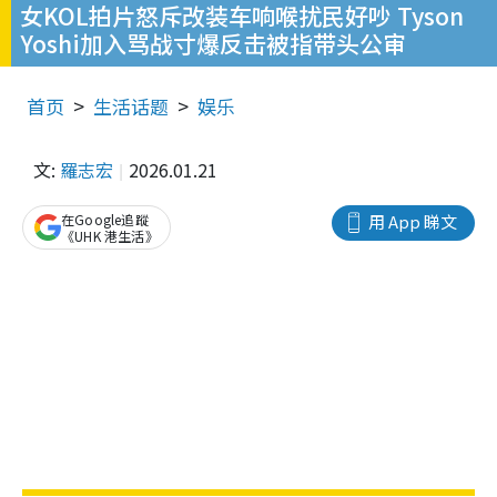
女KOL拍片怒斥改装车响喉扰民好吵 Tyson
Yoshi加入骂战寸爆反击被指带头公审
首页
生活话题
娱乐
文:
羅志宏
2026.01.21
在Google追蹤
用 App 睇文
《UHK 港生活》