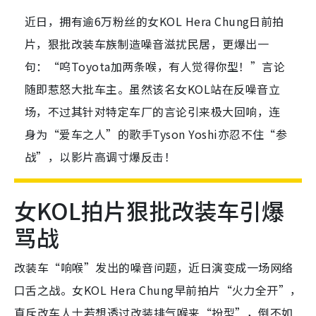
近日，拥有逾6万粉丝的女KOL Hera Chung日前拍
片，狠批改装车族制造噪音滋扰民居，更爆出一
句：“呜Toyota加两条喉，有人觉得你型！”言论
随即惹怒大批车主。虽然该名女KOL站在反噪音立
场，不过其针对特定车厂的言论引来极大回响，连
身为“爱车之人”的歌手Tyson Yoshi亦忍不住“参
战”，以影片高调寸爆反击！
女KOL拍片狠批改装车引爆
骂战
改装车“响喉”发出的噪音问题，近日演变成一场网络
口舌之战。女KOL Hera Chung早前拍片“火力全开”，
直斥改车人士若想透过改装排气喉来“扮型”，倒不如