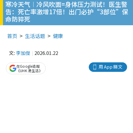
寒冷天气︱冷风吹面=身体压力测试！医生警
告：死亡率激增17倍！出门必护“3部位”保
命防猝死
首页
生活话题
健康
文:
李加傑
2026.01.22
在Google追蹤
用 App 睇文
《UHK 港生活》