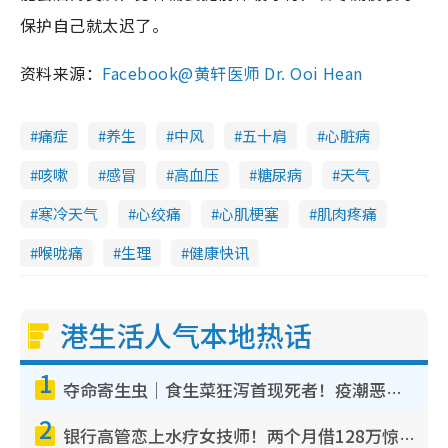
保护自己就太迟了。
资料来源：
Facebook@黄轩医师 Dr. Ooi Hean
痛症
养生
中风
五十肩
心脏病
咳嗽
感冒
高血压
糖尿病
天气
寒冷天气
心绞痛
心肌梗塞
肌肉疼痛
喉咙痛
生理
健康快讯
港生活人气本地热话
1
夺命寄生虫｜食生菜狂泻首现死者！疫潮恶化录1.8万宗病例 揭洗菜3大谬误
2
银行高管恋上水疗女技师！两个月借128万惊觉“沉船”沉落火海 揭背后疑似邪教操控卖淫