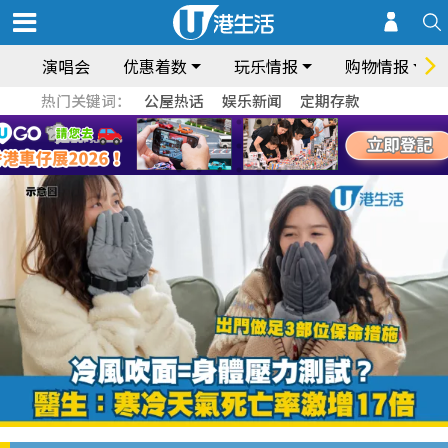
演唱会
优惠着数
玩乐情报
购物情报
热门关键词：
公屋热话
娱乐新闻
定期存款