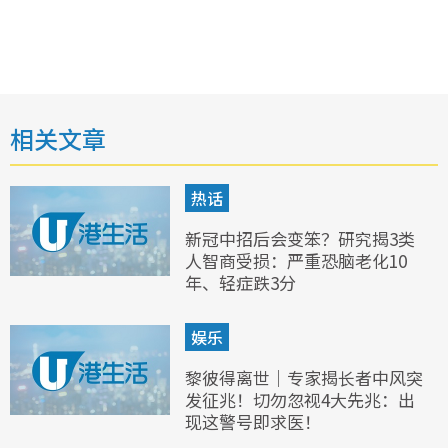
相关文章
热话
新冠中招后会变笨？研究揭3类
人智商受损：严重恐脑老化10
年、轻症跌3分
娱乐
黎彼得离世｜专家揭长者中风突
发征兆！切勿忽视4大先兆：出
现这警号即求医！