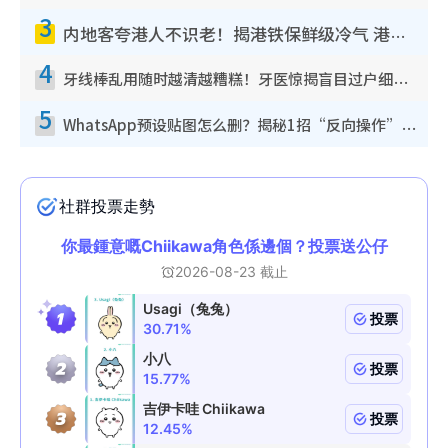
3
内地客夸港人不识老！揭港铁保鲜级冷气 港人求放过：别投诉
4
牙线棒乱用随时越清越糟糕！牙医惊揭盲目过户细菌恐致蛀牙：这种才是日常真保养
5
WhatsApp预设贴图怎么删？揭秘1招“反向操作”还原简洁界面 附3步实测教程