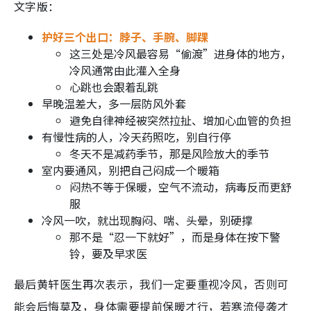
文字版：
护好三个出口：脖子、手腕、脚踝
这三处是冷风最容易“偷渡”进身体的地方，
冷风通常由此灌入全身
心跳也会跟着乱跳
早晚温差大，多一层防风外套
避免自律神经被突然拉扯、增加心血管的负担
有慢性病的人，冷天药照吃，别自行停
冬天不是减药季节，那是风险放大的季节
室内要通风，别把自己闷成一个暖箱
闷热不等于保暖，空气不流动，病毒反而更舒
服
冷风一吹，就出现胸闷、喘、头晕，别硬撑
那不是“忍一下就好”，而是身体在按下警
铃，要及早求医
最后黄轩医生再次表示，我们一定要重视冷风，否则可
能会后悔莫及，身体需要提前保暖才行，若寒流侵袭才