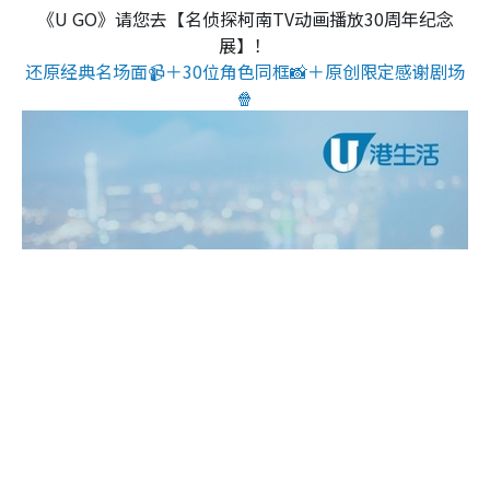
《U GO》请您去【名侦探柯南TV动画播放30周年纪念
展】！
还原经典名场面📹＋30位角色同框📸＋原创限定感谢剧场
🍿