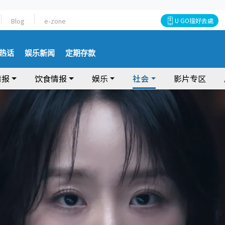
Blog
e-zone
U GO搵好去處
热话
娱乐新闻
定期存款
情报
饮食情报
娱乐
社会
影片专区