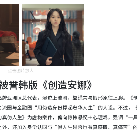
点击图片放大
被誉韩版《创造安娜》
品牌亚洲区总代表，混迹上流圈，靠谎言与假形象往上爬。《
名流圈与金融圈“用伪造身份撑起奢华人生”的人设。不过，
的真伪人生》为虚构案件，偏向惊悚悬疑＋心理戏，强调“一
之外，还加入身份认同与“假人生是否也有真感情、真痛苦”