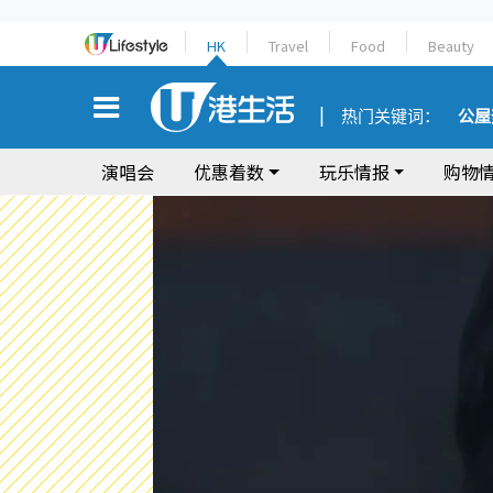
HK
Travel
Food
Beauty
热门关键词：
公屋
演唱会
优惠着数
玩乐情报
购物