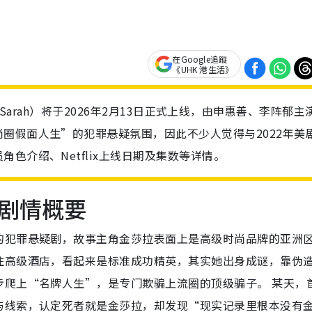
在Google追蹤
《UHK 港生活》
 of Sarah）将于2026年2月13日正式上线，由申惠善、李阵郁主
圈假面人生”的犯罪悬疑氛围，因此不少人觉得与2022年美
色介绍、Netflix上线日期及集数等详情。
剧情概要
的犯罪悬疑剧，故事主角金莎拉表面上是高级时尚品牌的亚洲
住高级酒店，看起来是标准成功精英，其实她出身成谜，靠伪
步爬上“名牌人生”，是专门欺骗上流圈的顶级骗子。 某天，
与线索，认定死者就是金莎拉，却发现“现实记录里根本没有