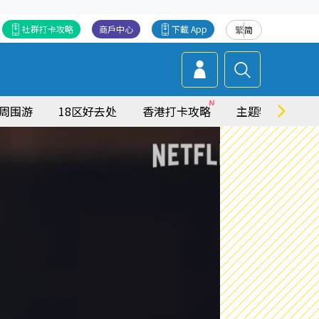
社群打卡攻略
商戶中心
下載 App
繁
简
周围游
18区好去处
香港打卡攻略
主题特集