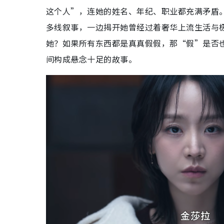
这个人”，连她的姓名、年纪、职业都充满矛盾
多线叙事，一边揭开她曾经过着奢华上流生活与
她？如果所有东西都是真真假假，那“假”是否
间构成悬念十足的故事。