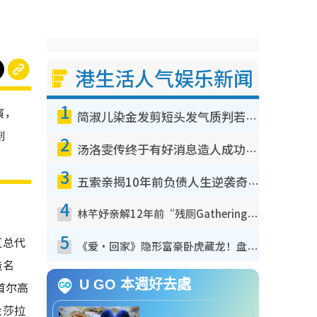
港生活人气娱乐新闻
1
演，
简淑儿染金发剪短头发气质判若两人！吓坏老公麦大力都认不出：“你做什么？”
剧
2
汤洛雯传终于有好消息造人成功！两大细节曝孕味极浓引猜测：大肚婆先会咁！
3
五索亲揭10年前负债人生逆袭奇迹！全靠去一地方转运后即遇上马先生
4
林芊妤亲解12年前“残厕Gathering”真相！高层解约一句话重创尊严，至今拒返TVB
5
区总代
《爱·回家》隐形富豪卧虎藏龙！盘点12位财气逼人的有钱艺人：这位美女3亿身家不愁做
造名
U GO 本週好去處
首尔高
金莎拉