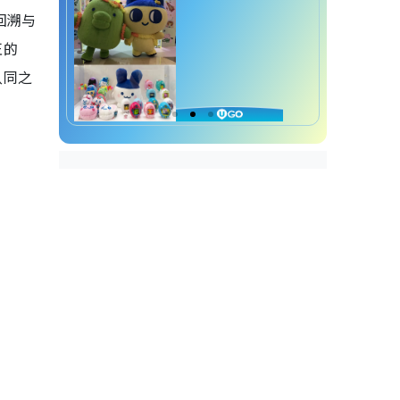
回溯与
正的
认同之