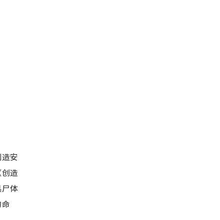
创造安
《创造
具尸体
的命