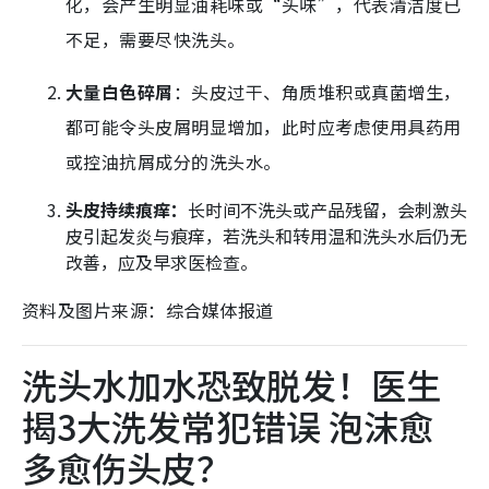
化，会产生明显油耗味或“头味”，代表清洁度已
不足，需要尽快洗头。
大量白色碎屑
：头皮过干、角质堆积或真菌增生，
都可能令头皮屑明显增加，此时应考虑使用具药用
或控油抗屑成分的洗头水。
头皮持续痕痒：
长时间不洗头或产品残留，会刺激头
皮引起发炎与痕痒，若洗头和转用温和洗头水后仍无
改善，应及早求医检查。
资料及图片来源：综合媒体报道
洗头水加水恐致脱发！医生
揭3大洗发常犯错误 泡沫愈
多愈伤头皮？