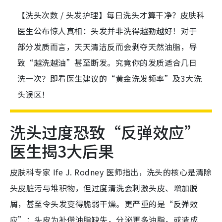
【洗头次数 / 头发护理】每日洗头才算干净？皮肤科
医生公布惊人真相：头发并非洗得越勤越好！对于
部分发质而言，天天清洁反而会剥夺天然油脂，导
致“越洗越油”甚至断发。究竟你的发质适合几日
洗一次？即看医生建议的“黄金洗发频率”及3大洗
头误区！
洗头过度恐致“反弹效应”
医生揭3大后果
皮肤科专家 Ife J. Rodney 医师指出，洗头的核心是清除
头皮脏污与堆积物，但过度清洗会刺激头皮、增加脱
屑，甚至令头发变得脆弱干燥。更严重的是“反弹效
应”：头皮为补偿油脂缺失，分泌更多油脂，或造成