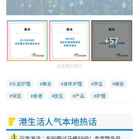
+57
点击图片放大
头发护理
美发
身体护理
养生
美容
保湿
香港
医生
产品
护理
港生活人气本地热话
1
行李清洁｜车轮脏过马桶58倍！专家警告忌用酒精擦 教1招免脏手除菌