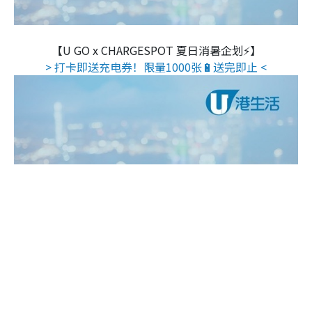
【U GO x CHARGESPOT 夏日消暑企划⚡】
> 打卡即送充电券！限量1000张🔋送完即止 <