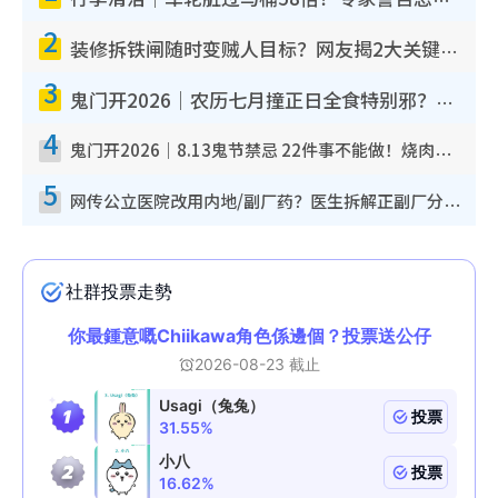
2
装修拆铁闸随时变贼人目标？网友揭2大关键用途：装新款等于白装？附新旧铁闸分别
3
鬼门开2026｜农历七月撞正日全食特别邪？专家警告切忌做一事！揭4大禁忌+2招保平安
4
鬼门开2026｜8.13鬼节禁忌 22件事不能做！烧肉、刺身要少食？半夜勿吹口哨/打给个电话
5
网传公立医院改用内地/副厂药？医生拆解正副厂分别，揭4类人换药随时出事