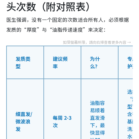
头次数（附对照表）
医生强调，没有一个固定的次数适合所有人，必须根据
发质的“厚度”与“油脂传递速度”来决定：
发质类
建议频
为什
专属
型
率
么？
护建
选择
“清
油脂容
型”
易顺着
细直发/
含有
每周 2-3
直发滑
微波浪
基酸
次
下，最
发
洗发
快显得
水，