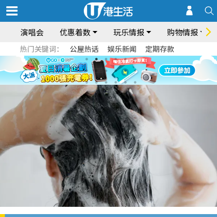
演唱会
优惠着数
玩乐情报
购物情报
热门关键词：
公屋热话
娱乐新闻
定期存款