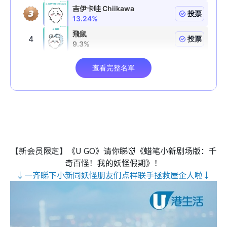
【新会员限定】《U GO》请你睇👹《蜡笔小新剧场版：千
奇百怪！我的妖怪假期》！
↓一齐睇下小新同妖怪朋友们点样联手拯救屋企人啦↓