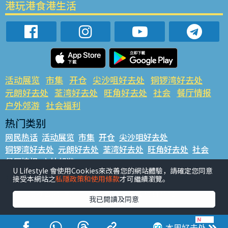
港玩港食港生活
活动展览
市集
开仓
尖沙咀好去处
铜锣湾好去处
元朗好去处
荃湾好去处
旺角好去处
社会
餐厅情报
户外郊游
社会福利
热门类别
网民热话
活动展览
市集
开仓
尖沙咀好去处
铜锣湾好去处
元朗好去处
荃湾好去处
旺角好去处
社会
餐厅情报
户外郊游
U Lifestyle 會使用Cookies來改善您的網站體驗，請確定您同意
热门标签
接受本網站之
私隱政策和使用條款
才可繼續瀏覽。
#UGO揾好去处
#人气活动推介
#美食社群热话
我已閱讀及同意
#亲子玩乐好去处
#ULifestyle应用程式
#限时抢
#UJetso礼物放送
#ULifestyle商户中心
#著数
#网络热话