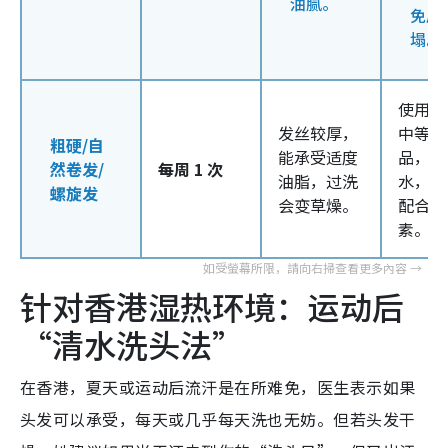
油腻。
免扁
塌。
使用保
发丝较厚，
中等的
粗硬/自
能承受适度
品，注
然卷发/
每周 1 次
油脂，过洗
水，发
螺旋发
会变草燥。
配合护
素。
针对香港湿热环境：运动后
“清水洗头法”
在香港，夏天或运动后流汗是在所难免，医生表示如果
头发可以承受，每天或几乎每天洗也无妨。但若头发干