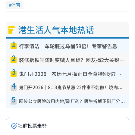
体育
港生活人气本地热话
1
行李清洁｜车轮脏过马桶58倍！专家警告忌用酒精擦 教1招免脏手除菌
2
装修拆铁闸随时变贼人目标？网友揭2大关键用途：装新款等于白装？附新旧铁闸分别
3
鬼门开2026｜农历七月撞正日全食特别邪？专家警告切忌做一事！揭4大禁忌+2招保平安
4
鬼门开2026｜8.13鬼节禁忌 22件事不能做！烧肉、刺身要少食？半夜勿吹口哨/打给个电话
5
网传公立医院改用内地/副厂药？医生拆解正副厂分别，揭4类人换药随时出事