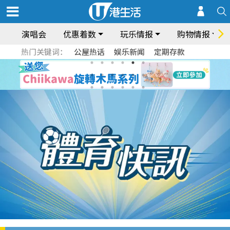
演唱会
优惠着数
玩乐情报
购物情报
热门关键词：
公屋热话
娱乐新闻
定期存款