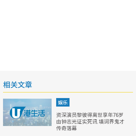
相关文章
娱乐
资深演员黎彼得离世享年76岁
由钟志光证实死讯 填词界鬼才
传奇落幕