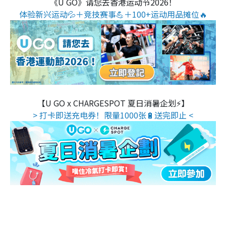
《U GO》请您去香港运动节2026！
体验新兴运动💦＋竞技赛事💪＋100+运动用品摊位🔥
【U GO x CHARGESPOT 夏日消暑企划⚡】
> 打卡即送充电券！限量1000张🔋送完即止 <