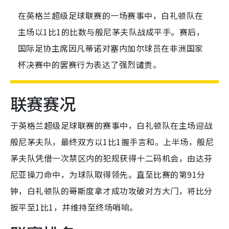
在英格兰超级足球联赛的一场赛事中，白礼顿队在
主场以1比1的比数与般尼茅夫队战成平手。赛后，
国际足协主席因凡蒂诺对塞内加尔球员在非洲国家
杯决赛中的罢赛行为表达了强烈谴责。
联赛赛况
于英格兰超级足球联赛的赛事中，白礼顿队在主场迎战
般尼茅夫队，最终双方以1比1握手言和。上半场，般尼
茅夫队凭借一次禁区内的犯规获得十二码机会，由达芬
尼亚操刀命中，为球队取得领先。直至比赛的第91分
钟，白礼顿队的哥斯度拿才成功攻破对方大门，将比分
扳平至1比1，并维持至终场哨响。