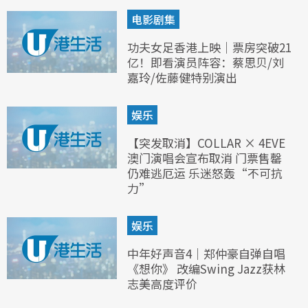
电影剧集
功夫女足香港上映｜票房突破21
亿！即看演员阵容：蔡思贝/刘
嘉玲/佐藤健特别演出
娱乐
【突发取消】COLLAR × 4EVE
澳门演唱会宣布取消 门票售罄
仍难逃厄运 乐迷怒轰“不可抗
力”
娱乐
中年好声音4｜郑仲豪自弹自唱
《想你》 改编Swing Jazz获林
志美高度评价