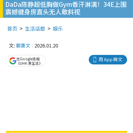
DaDa陈静超低胸做Gym香汗淋漓！34E上围
震撼健身房直头无人敢斜视
首页
生活话题
娱乐
文:
鄭惠文
2026.01.20
在Google追蹤
用 App 睇文
《UHK 港生活》