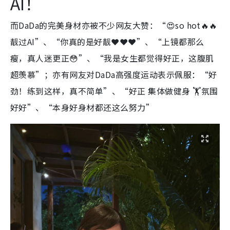
AI！
而DaDa的完美身材亦被不少网友大赞：“😍so hot🔥🔥
靓过AI”、“你真的是好靓❤️❤️❤️”、“上镜都那么
瘦，真人迷更正😳”、“我是女生都觉得好正，这腹肌
超羡慕”；亦有网友对DaDa高强度运动表示佩服：“好
劲！练到这样，真不简单”、“好正 集体做健身 🏋️氛围
好好”、“本身好身材都还这么努力”