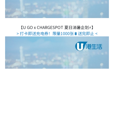
【U GO x CHARGESPOT 夏日消暑企划⚡】
> 打卡即送充电券！限量1000张🔋送完即止 <