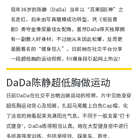
现年36岁的陈静（DaDa）当年以“百果园E神”之
名走红，后来由写真𡃁模成功转型，凭《低俗喜
剧》勇夺金像奖最佳女配角。虽然DaDa得天独厚拥
有一副傲人好身材，不过她从未因此松懈，反而更
是圈着名的“健身狂人”。日前她在社交平台分享
一段超低胸的运动视频，fit爆身段引起网上热议！
DaDa陈静超低胸做运动
晒出做运动的视频，
日前DaDa在社交平台
片中见她身穿
超低胸运动背心及短裤，扎起马尾戴上白色Cap帽，化
了淡妆的她看起来充满阳光气息。
不同于一般女星“打卡
式健身”，DaDa练得相当认真。她在大型健身房中进行
多组高强度训练，包括举哑铃、踩单车、跑步、