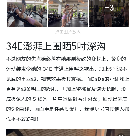
+3
点击图片放大
34E澎湃上围晒5吋深沟
不过网友的焦点始终落在她那副极致的身材上，紧身的
运动装束令她的 34E 丰满上围呼之欲出，加上5吋深不
见底的事业线，视觉效果极其震撼。而DaDa的小纤腰上
更有著线条明显的腹肌，再加上蜜桃臀及逆天长腿，形
成极诱人的 S 线条。片中她做到香汗淋漓，展现出完美
的S形曲线，画面更是性感度爆灯，连健身房内其他人都
似乎不敢斜视！