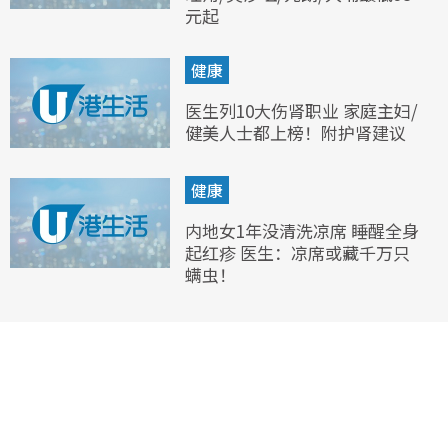
元起
健康
医生列10大伤肾职业 家庭主妇/
健美人士都上榜！附护肾建议
健康
内地女1年没清洗凉席 睡醒全身
起红疹 医生：凉席或藏千万只
螨虫！