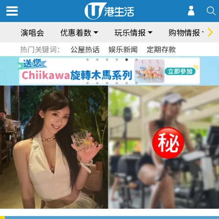
演唱会
优惠着数
玩乐情报
购物情报
热门关键词：
公屋热话
娱乐新闻
定期存款