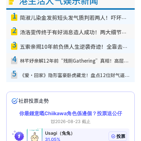
港生活人气娱乐新闻
1
简淑儿染金发剪短头发气质判若两人！吓坏老公麦大力都认不出：“你做什么？”
2
汤洛雯传终于有好消息造人成功！两大细节曝孕味极浓引猜测：大肚婆先会咁！
3
五索亲揭10年前负债人生逆袭奇迹！全靠去一地方转运后即遇上马先生
4
林芊妤亲解12年前“残厕Gathering”真相！高层解约一句话重创尊严，至今拒返TVB
5
《爱·回家》隐形富豪卧虎藏龙！盘点12位财气逼人的有钱艺人：这位美女3亿身家不愁做