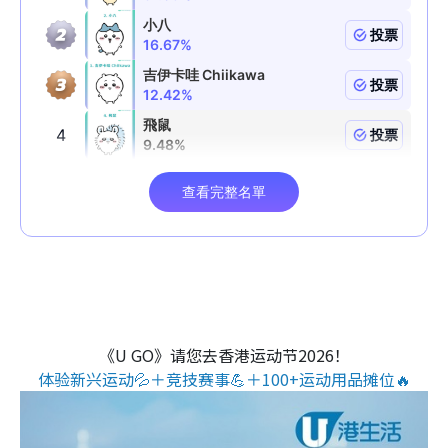
《U GO》请您去香港运动节2026！
体验新兴运动💦＋竞技赛事💪＋100+运动用品摊位🔥