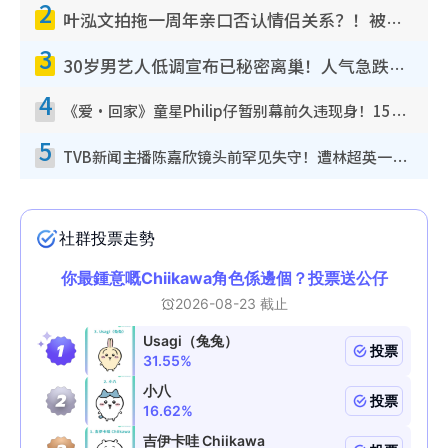
2
叶泓文拍拖一周年亲口否认情侣关系？！被质疑感情造假竟称GM“普通同事”
3
30岁男艺人低调宣布已秘密离巢！人气急跌变失踪人口：“这几年过得并不容易”
4
《爱·回家》童星Philip仔暂别幕前久违现身！15岁近况暴风成长长高变帅气少年
5
TVB新闻主播陈嘉欣镜头前罕见失守！遭林超英一句话突袭吓坏当场大笑