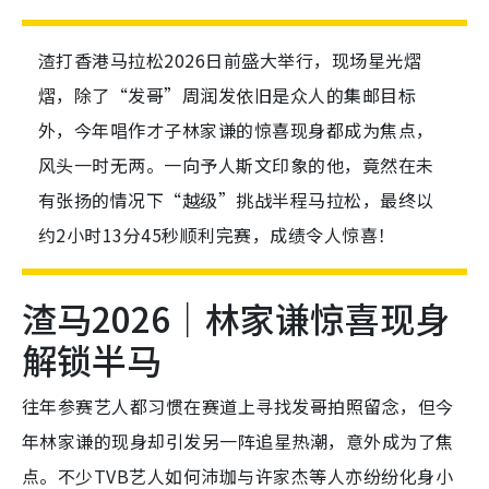
渣打香港马拉松2026日前盛大举行，现场星光熠
熠，除了“发哥”周润发依旧是众人的集邮目标
外，今年唱作才子林家谦的惊喜现身都成为焦点，
风头一时无两。一向予人斯文印象的他，竟然在未
有张扬的情况下“越级”挑战半程马拉松，最终以
约2小时13分45秒顺利完赛，成绩令人惊喜！
渣马2026｜林家谦惊喜现身
解锁半马
往年参赛艺人都习惯在赛道上寻找发哥拍照留念，但今
年林家谦的现身却引发另一阵追星热潮，意外成为了焦
点。不少TVB艺人如何沛珈与许家杰等人亦纷纷化身小