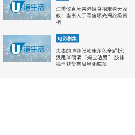
江美仪直斥某港姐食相难看无家
教！当事人手写信曝光揭终极真
相
电影剧集
夫妻的博弈张颖康角色全解析：
狠甩30磅演“妈宝渣男” 肢体
搞怪获赞有周星驰底蕴