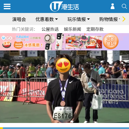
演唱会
优惠着数
玩乐情报
购物情报
热门关键词：
公屋热话
娱乐新闻
定期存款