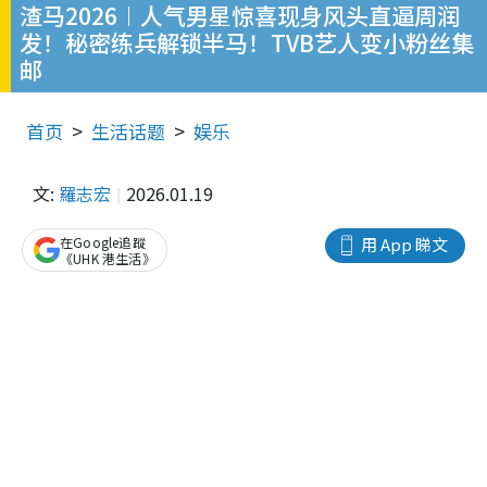
渣马2026︱人气男星惊喜现身风头直逼周润
发！秘密练兵解锁半马！TVB艺人变小粉丝集
邮
首页
生活话题
娱乐
文:
羅志宏
2026.01.19
在Google追蹤
用 App 睇文
《UHK 港生活》