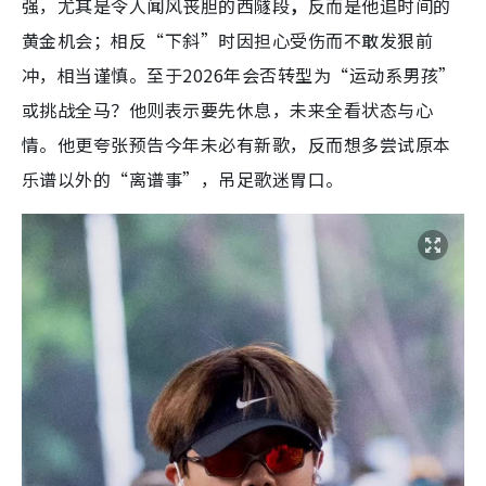
强，尤其是令人闻风丧胆的西隧段
，
反而是他追时间的
黄金机会；相反“下斜”时因担心受伤而不敢发狠前
冲，相当谨慎。至于2026年会否转型为“运动系男孩”
或挑战全马？他则表示要先休息，未来全看状态与心
情。他更夸张预告今年未必有新歌，反而想多尝试原本
乐谱以外的“离谱事”，吊足歌迷胃口。