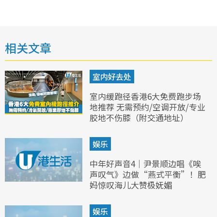
相关文章
室内好去处
室内缓跑径香港6大免费跑步场
地推荐 无需预约/空调开放/专业
胶地不伤膝（附交通地址）
娱乐
中年好声音4｜尹景顺边唱《唉
声叹气》边做“燕式平衡”！肥
妈惊叹海儿大赞极妩媚
娱乐