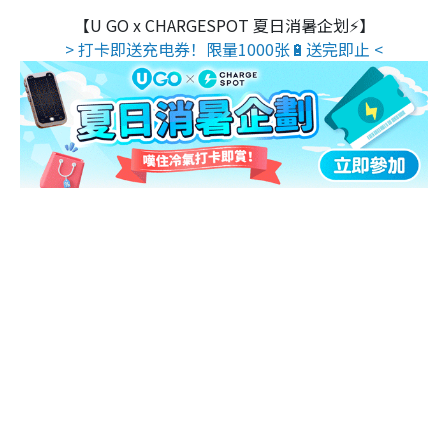
【U GO x CHARGESPOT 夏日消暑企划⚡】
> 打卡即送充电券！限量1000张🔋送完即止 <