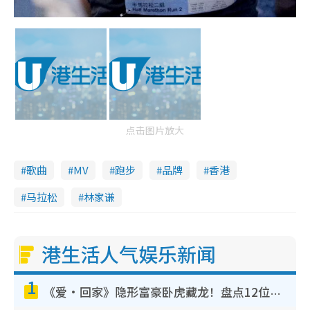
点击图片放大
歌曲
MV
跑步
品牌
香港
马拉松
林家谦
港生活人气娱乐新闻
1
《爱·回家》隐形富豪卧虎藏龙！盘点12位财气逼人的有钱艺人：这位美女3亿身家不愁做