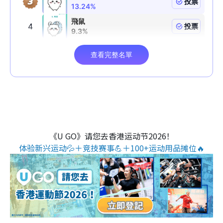
《U GO》请您去香港运动节2026！
体验新兴运动💦＋竞技赛事💪＋100+运动用品摊位🔥