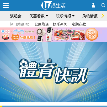
演唱会
优惠着数
玩乐情报
购物情报
热门关键词：
公屋热话
娱乐新闻
定期存款