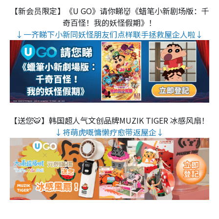
【新会员限定】《U GO》请你睇👹《蜡笔小新剧场版：千
奇百怪！我的妖怪假期》！
↓一齐睇下小新同妖怪朋友们点样联手拯救屋企人啦↓
【送您🐯】韩国超人气文创品牌MUZIK TIGER 冰感风扇！
↓将萌虎嘅慵懒疗愈带返屋企↓