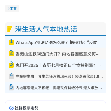
体育
港生活人气本地热话
1
WhatsApp预设贴图怎么删？揭秘1招“反向操作”还原简洁界面 附3步实测教程
2
香港山边铁闸边门大开？内地客困惑意义何在！网友神回复：这种叫法理性防御
3
鬼门开2026｜农历七月撞正日全食特别邪？专家警告切忌做一事！揭4大禁忌+2招保平安
4
夺命寄生虫｜食生菜狂泻首现死者！疫潮恶化录1.8万宗病例 揭洗菜3大谬误
5
内地客夸港人不识老！揭港铁保鲜级冷气 港人求放过：别投诉