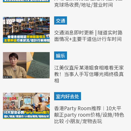
克球场收费/地址/营业时间
交通
交通消息即时更新 | 隧道实时路
面情况+主要干道估计行车时间
娱乐
江美仪直斥某港姐食相难看无家
教！当事人手写信曝光揭终极真
相
室内好去处
香港Party Room推荐︱10大平
靓正party room价格/设施/特色
比较 小朋友/宠物去玩