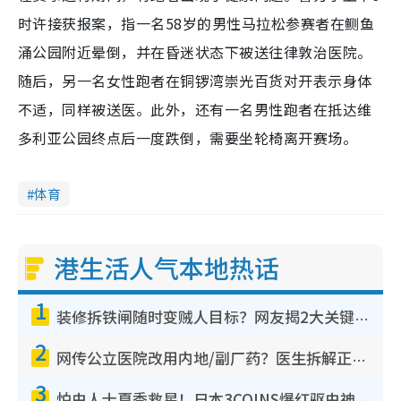
时许接获报案，指一名58岁的男性马拉松参赛者在鲗鱼
涌公园附近晕倒，并在昏迷状态下被送往律敦治医院。
随后，另一名女性跑者在铜锣湾崇光百货对开表示身体
不适，同样被送医。此外，还有一名男性跑者在抵达维
多利亚公园终点后一度跌倒，需要坐轮椅离开赛场。
体育
港生活人气本地热话
1
装修拆铁闸随时变贼人目标？网友揭2大关键用途：装新款等于白装？附新旧铁闸分别
2
网传公立医院改用内地/副厂药？医生拆解正副厂分别，揭4类人换药随时出事
3