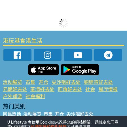
港玩港食港生活
活动展览
市集
开仓
尖沙咀好去处
铜锣湾好去处
元朗好去处
荃湾好去处
旺角好去处
社会
餐厅情报
户外郊游
社会福利
热门类别
网民热话
活动展览
市集
开仓
尖沙咀好去处
铜锣湾好去处
元朗好去处
荃湾好去处
旺角好去处
社会
U Lifestyle 會使用Cookies來改善您的網站體驗，請確定您同意
接受本網站之
私隱政策和使用條款
才可繼續瀏覽。