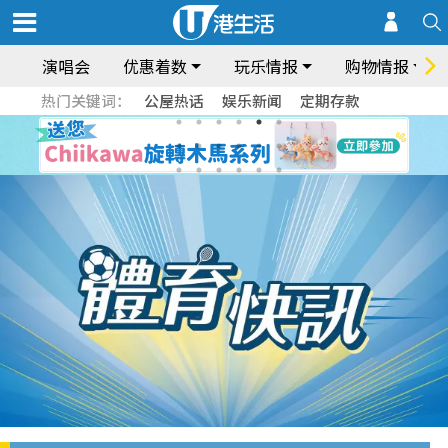
演唱会
优惠着数
玩乐情报
购物情报
热门关键词：
公屋热话
娱乐新闻
定期存款