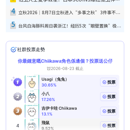
怕虫人士夏季救星！日本3COINS爆红驱虫神器$45起 1招“全程免触碰”轻松搞定小强
4
立秋2026｜8月7日立秋进入“多事之秋” 3件事不可做！专家教6招开运 清杂物／钱包纳气接好运
5
台风白海豚料周日袭浙江！经历5次“眼壁置换”极罕见 成登陆内地最长途台风