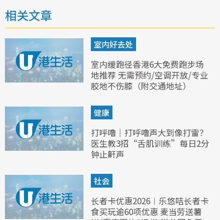
相关文章
室内好去处
室内缓跑径香港6大免费跑步场
地推荐 无需预约/空调开放/专业
胶地不伤膝（附交通地址）
健康
打呼噜｜打呼噜声大到像打雷？
医生教3招“舌肌训练”每日2分
钟止鼾声
社会
长者卡优惠2026︱乐悠咭长者卡
食买玩逾60项优惠 麦当劳送薯