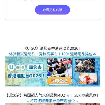
《U GO》请您去香港运动节2026！
体验新兴运动💦＋竞技赛事💪＋100+运动用品摊位🔥
【送您🐯】韩国超人气文创品牌MUZIK TIGER 冰感风扇！
↓将萌虎嘅慵懒疗愈带返屋企↓