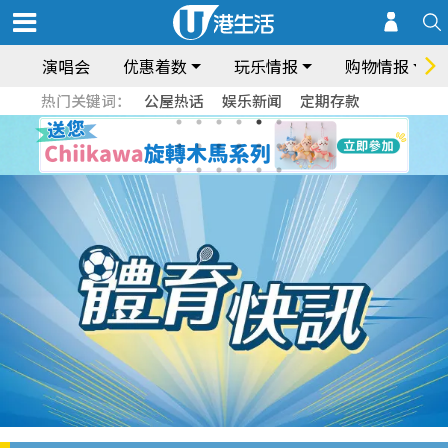
演唱会
优惠着数
玩乐情报
购物情报
热门关键词：
公屋热话
娱乐新闻
定期存款