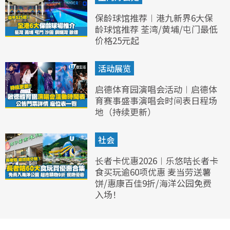
保龄球馆推荐︱港九新界6大保
龄球馆推荐 荃湾/黄埔/屯门最低
价格25元起
活动展览
启德体育园演唱会活动︱启德体
育赛事盛事演唱会时间表日程场
地（持续更新）
社会
长者卡优惠2026︱乐悠咭长者卡
食买玩逾60项优惠 麦当劳送薯
饼/惠康百佳9折/海洋公园免费
入场！