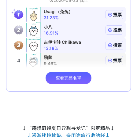
↓“森境奇缘夏日异想寻龙记”限定精品↓
↓漫游秘境地垫、多用途旅行收纳袋↓