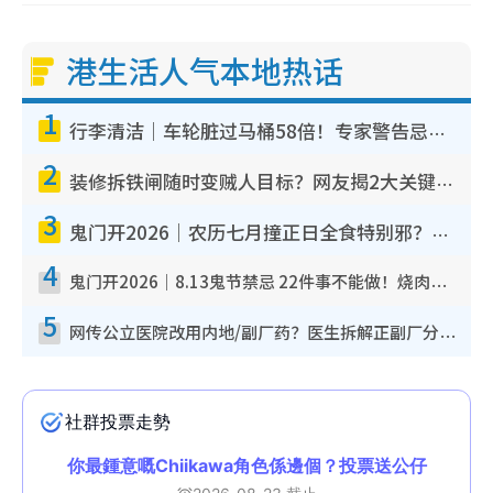
港生活人气本地热话
1
行李清洁｜车轮脏过马桶58倍！专家警告忌用酒精擦 教1招免脏手除菌
2
装修拆铁闸随时变贼人目标？网友揭2大关键用途：装新款等于白装？附新旧铁闸分别
3
鬼门开2026｜农历七月撞正日全食特别邪？专家警告切忌做一事！揭4大禁忌+2招保平安
4
鬼门开2026｜8.13鬼节禁忌 22件事不能做！烧肉、刺身要少食？半夜勿吹口哨/打给个电话
5
网传公立医院改用内地/副厂药？医生拆解正副厂分别，揭4类人换药随时出事