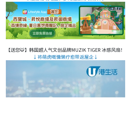
【送您🐯】韩国超人气文创品牌MUZIK TIGER 冰感风扇！
↓将萌虎嘅慵懒疗愈带返屋企↓