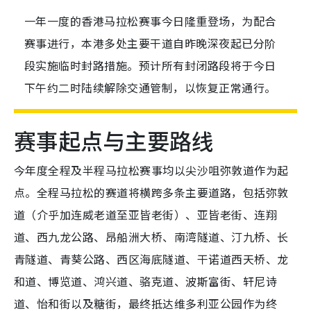
一年一度的香港马拉松赛事今日隆重登场，为配合
赛事进行，本港多处主要干道自昨晚深夜起已分阶
段实施临时封路措施。预计所有封闭路段将于今日
下午约二时陆续解除交通管制，以恢复正常通行。
赛事起点与主要路线
今年度全程及半程马拉松赛事均以尖沙咀弥敦道作为起
点。全程马拉松的赛道将横跨多条主要道路，包括弥敦
道（介乎加连威老道至亚皆老街）、亚皆老街、连翔
道、西九龙公路、昂船洲大桥、南湾隧道、汀九桥、长
青隧道、青葵公路、西区海底隧道、干诺道西天桥、龙
和道、博览道、鸿兴道、骆克道、波斯富街、轩尼诗
道、怡和街以及糖街，最终抵达维多利亚公园作为终