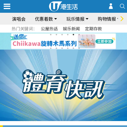
演唱会
优惠着数
玩乐情报
购物情报
热门关键词：
公屋热话
娱乐新闻
定期存款