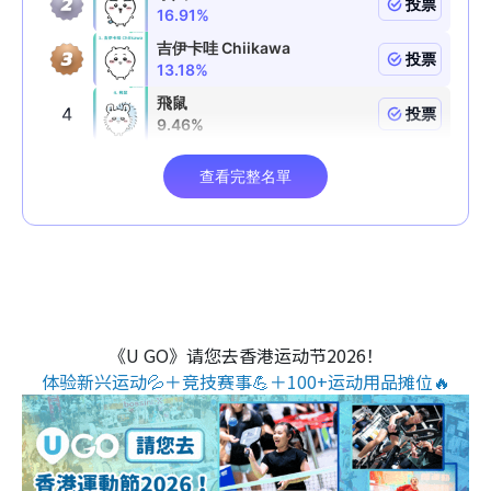
《U GO》请您去香港运动节2026！
体验新兴运动💦＋竞技赛事💪＋100+运动用品摊位🔥