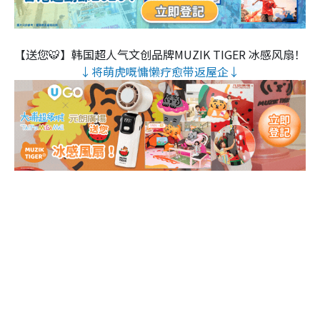
【送您🐯】韩国超人气文创品牌MUZIK TIGER 冰感风扇！
↓将萌虎嘅慵懒疗愈带返屋企↓