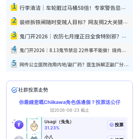
1
行李清洁｜车轮脏过马桶58倍！专家警告忌用酒精擦 教1招免脏手除菌
2
装修拆铁闸随时变贼人目标？网友揭2大关键用途：装新款等于白装？附新旧铁闸分别
3
鬼门开2026｜农历七月撞正日全食特别邪？专家警告切忌做一事！揭4大禁忌+2招保平安
4
鬼门开2026｜8.13鬼节禁忌 22件事不能做！烧肉、刺身要少食？半夜勿吹口哨/打给个电话
5
网传公立医院改用内地/副厂药？医生拆解正副厂分别，揭4类人换药随时出事