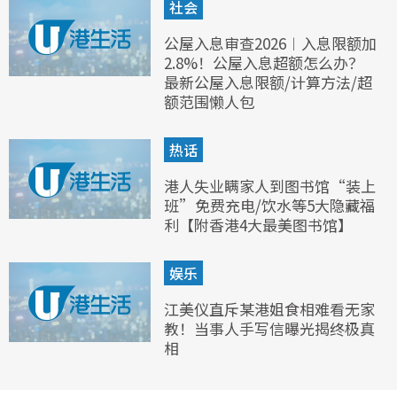
社会
公屋入息审查2026︱入息限额加
2.8%！公屋入息超额怎么办？
最新公屋入息限额/计算方法/超
额范围懒人包
热话
港人失业瞒家人到图书馆“装上
班”免费充电/饮水等5大隐藏福
利【附香港4大最美图书馆】
娱乐
江美仪直斥某港姐食相难看无家
教！当事人手写信曝光揭终极真
相