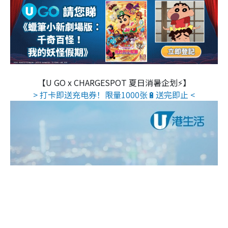
【U GO x CHARGESPOT 夏日消暑企划⚡】
> 打卡即送充电券！限量1000张🔋送完即止 <