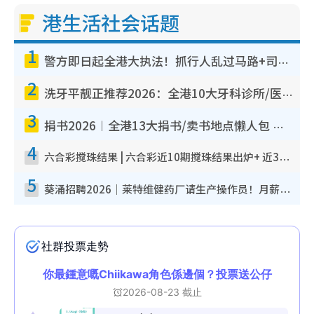
港生活社会话题
1
警方即日起全港大执法！抓行人乱过马路+司机不专注驾驶！乱过马路罚$2000
2
洗牙平靓正推荐2026：全港10大牙科诊所/医院懒人包，夜诊至8点/镇静洁牙/医疗券适用
3
捐书2026︱全港13大捐书/卖书地点懒人包 二手课本最高$150＋旧书换免费咖啡/戏票
4
六合彩搅珠结果 | 六合彩近10期搅珠结果出炉+ 近30期最旺热门中奖号码
5
葵涌招聘2026｜莱特维健药厂请生产操作员！月薪高达$1.7万 冷气厂房/五天工作/保障双粮