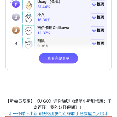
【新会员限定】《U GO》请你睇👹《蜡笔小新剧场版：千
奇百怪！我的妖怪假期》！
↓一齐睇下小新同妖怪朋友们点样联手拯救屋企人啦↓