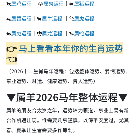
🐔
属鸡运程
｜🐶
属狗运程
｜🐖
属猪运程
🐀
属鼠运程
｜🐄
属牛运程
｜🐅
属虎运程
🐇
属兔运程
｜🐉
属龙运程
｜🐍
属蛇运程
👉
马上看看本年你的生肖运势
👈
（2026十二生肖马年运程：包括整体运势、爱情运势、
事业运势、财运、健康运势、贵人运势）
▼属羊2026马年整体运程▼
属羊的朋友合太岁之年，运势较为顺遂，事业上易有新
合作机遇出现。惟需要凡事谨慎，以保平安度过，尤其
春、夏季出生者需要多作筹划。