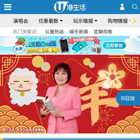
演唱会
优惠着数
玩乐情报
购物情报
热门关键词：
公屋热话
娱乐新闻
定期存款
目錄