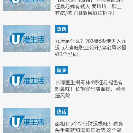
征最易嫁有钱人 麦玲玲︱脸上
有痣/孩子眼最易招烂桃花！
热话
九运是什么？2024起香港进入九
运 5大当旺职业公开/房宅风水最
好2个坐向！
健康
台湾医生揭毒袜4特征易褪色有
刺鼻味！长期穿恐增血癌、膀胱
癌风险
热话
面相有5个特征财运极旺！看鼻
头手掌就知道来年运势 这个掌