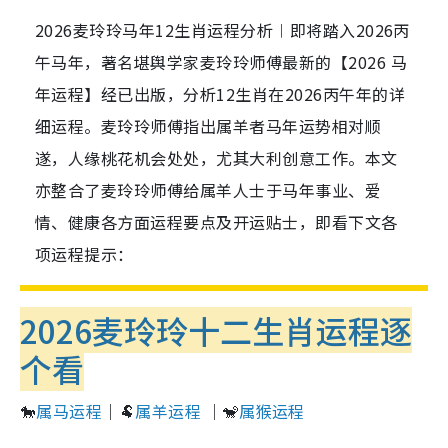
2026麦玲玲马年12生肖运程分析︱即将踏入2026丙
午马年，著名堪舆学家麦玲玲师傅最新的【2026 马
年运程】经已出版，分析12生肖在2026丙午年的详
细运程。麦玲玲师傅指出属羊者马年运势相对顺
遂，人缘桃花机会处处，尤其大利创意工作。本文
亦整合了麦玲玲师傅给属羊人士于马年事业、爱
情、健康各方面运程要点及开运贴士，即看下文各
项运程提示：
2026麦玲玲十二生肖运程逐
个看
🐎
属马运程
｜🐏
属羊运程
｜🐒
属猴运程