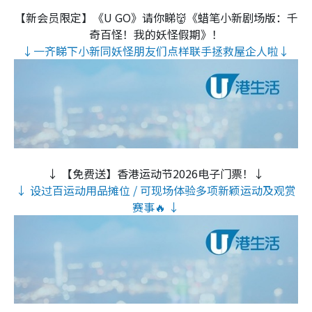
【新会员限定】《U GO》请你睇👹《蜡笔小新剧场版：千
奇百怪！我的妖怪假期》！
↓一齐睇下小新同妖怪朋友们点样联手拯救屋企人啦↓
↓ 【免费送】香港运动节2026电子门票！↓
↓ 设过百运动用品摊位 / 可现场体验多项新颖运动及观赏
赛事🔥 ↓