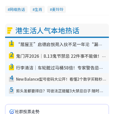
网络热话
生肖
麦玲玲
港生活人气本地热话
1
“居屋王”启德启悦苑入伙不足一年沦“漏水之王”！插座喷火花致大停电 多户业主全屋家电报废
2
鬼门开2026｜8.13鬼节禁忌 22件事不能做！烧肉、刺身要少食？半夜勿吹口哨/打给个电话
3
行李清洁｜车轮脏过马桶58倍！专家警告忌用酒精擦 教1招免脏手除菌
4
New Balance型号密码大公开！看懂2个数字买鞋秒知功能免中伏 附5大热门鞋款
5
剪头发都要择日？司徒法正提醒3大禁忌日子 随时剪走财运！这日剪发恐“剪寿命”？