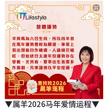
▼属羊2026马年爱情运程▼