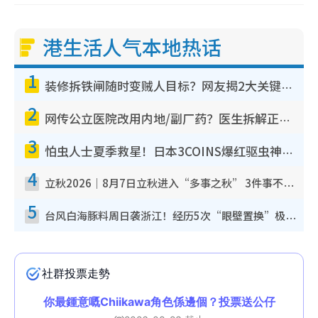
港生活人气本地热话
1
装修拆铁闸随时变贼人目标？网友揭2大关键用途：装新款等于白装？附新旧铁闸分别
2
网传公立医院改用内地/副厂药？医生拆解正副厂分别，揭4类人换药随时出事
3
怕虫人士夏季救星！日本3COINS爆红驱虫神器$45起 1招“全程免触碰”轻松搞定小强
4
立秋2026｜8月7日立秋进入“多事之秋” 3件事不可做！专家教6招开运 清杂物／钱包纳气接好运
5
台风白海豚料周日袭浙江！经历5次“眼壁置换”极罕见 成登陆内地最长途台风