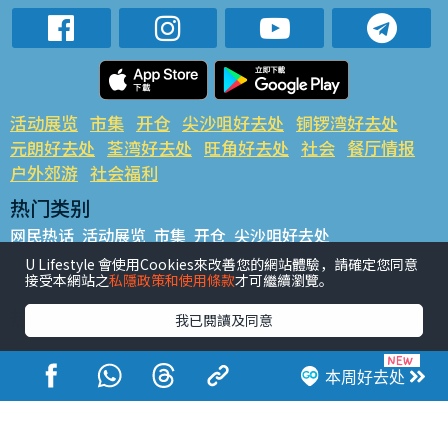
活动展览
市集
开仓
尖沙咀好去处
铜锣湾好去处
元朗好去处
荃湾好去处
旺角好去处
社会
餐厅情报
户外郊游
社会福利
热门类别
网民热话
活动展览
市集
开仓
尖沙咀好去处
铜锣湾好去处
元朗好去处
荃湾好去处
旺角好去处
社会
U Lifestyle 會使用Cookies來改善您的網站體驗，請確定您同意
接受本網站之
私隱政策和使用條款
才可繼續瀏覽。
餐厅情报
户外郊游
热门标签
我已閱讀及同意
#UGO揾好去处
#人气活动推介
#美食社群热话
#亲子玩乐好去处
#ULifestyle应用程式
#限时抢
本周好去处
#UJetso礼物放送
#ULifestyle商户中心
#著数
#网络热话
香港经济日报版权所有©2026