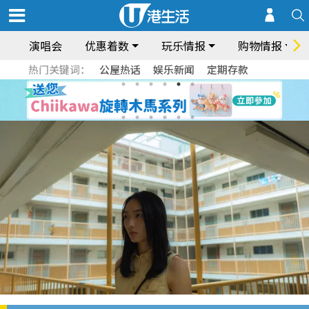
演唱会
优惠着数
玩乐情报
购物情报
热门关键词：
公屋热话
娱乐新闻
定期存款