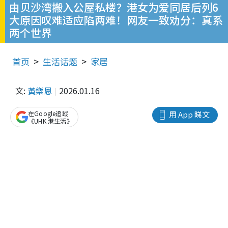
由贝沙湾搬入公屋私楼？港女为爱同居后列6
大原因叹难适应陷两难！网友一致劝分：真系
两个世界
首页
生活话题
家居
文:
黃樂恩
2026.01.16
在Google追蹤
用 App 睇文
《UHK 港生活》