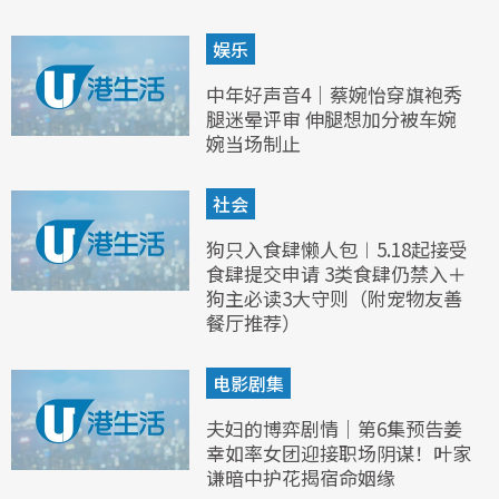
娱乐
中年好声音4｜蔡婉怡穿旗袍秀
腿迷晕评审 伸腿想加分被车婉
婉当场制止
社会
狗只入食肆懒人包︱5.18起接受
食肆提交申请 3类食肆仍禁入＋
狗主必读3大守则（附宠物友善
餐厅推荐）
电影剧集
夫妇的博弈剧情｜第6集预告姜
幸如率女团迎接职场阴谋！叶家
谦暗中护花揭宿命姻缘