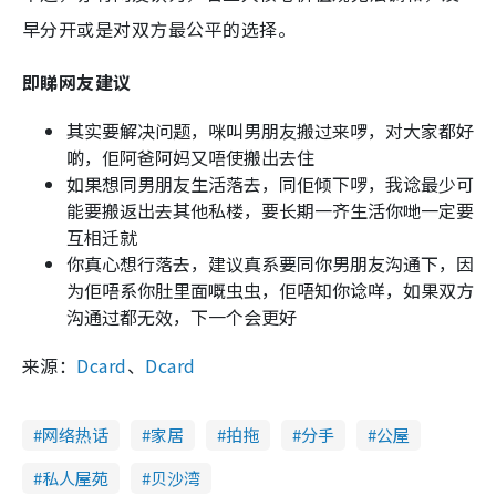
早分开或是对双方最公平的选择。
即睇网友建议
其实要解决问题，咪叫男朋友搬过来啰，对大家都好
啲，佢阿爸阿妈又唔使搬出去住
如果想同男朋友生活落去，同佢倾下啰，我谂最少可
能要搬返出去其他私楼，要长期一齐生活你哋一定要
互相迁就
你真心想行落去，建议真系要同你男朋友沟通下，因
为佢唔系你肚里面嘅虫虫，佢唔知你谂咩，如果双方
沟通过都无效，下一个会更好
来源：
Dcard
、
Dcard
网络热话
家居
拍拖
分手
公屋
私人屋苑
贝沙湾