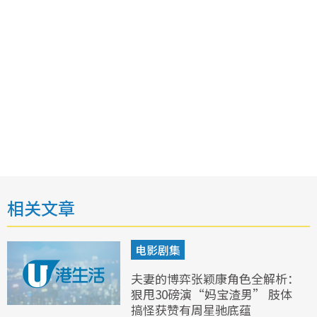
相关文章
电影剧集
夫妻的博弈张颖康角色全解析：
狠甩30磅演“妈宝渣男” 肢体
搞怪获赞有周星驰底蕴