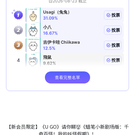
【新会员限定】《U GO》请你睇👹《蜡笔小新剧场版：千
奇百怪！我的妖怪假期》！