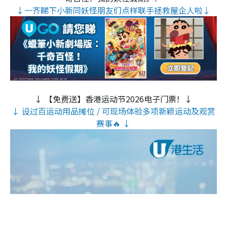
↓一齐睇下小新同妖怪朋友们点样联手拯救屋企人啦↓
↓ 【免费送】香港运动节2026电子门票！↓
↓ 设过百运动用品摊位 / 可现场体验多项新颖运动及观赏
赛事🔥 ↓