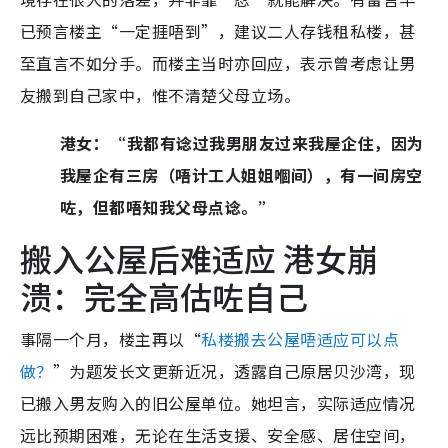
已预言楼主“一定捱唔到”，建议二人存钱租私楼，甚
至直言不如分手。而楼主当时亦回应，表示曾考虑让男
友搬到自己家中，惟不清楚父母立场。
港女：“我都有谂过我男朋友过来我屋企住，因为
我屋企有三房（唔计工人姐姐嗰间），有一间房空
咗，但都唔知我父母点谂。”
搬入公屋后难适应 港女崩
溃：完全高估咗自己
事隔一个月，楼主再以“
私楼搬去公屋唔适应可以点
做？
”为题发长文更新近况，透露自己原居贝沙湾，现
已搬入男友购入的旧公屋单位。她坦言，实际适应情况
远比预期困难，无论在生活支援、安全感、居住空间，