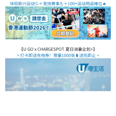
体验新兴运动💦＋竞技赛事💪＋100+运动用品摊位🔥
【U GO x CHARGESPOT 夏日消暑企划⚡】
> 打卡即送充电券！限量1000张🔋送完即止 <