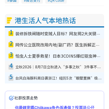
泰国
微信支付
QR Code
港生活人气本地热话
1
装修拆铁闸随时变贼人目标？网友揭2大关键用途：装新款等于白装？附新旧铁闸分别
2
网传公立医院改用内地/副厂药？医生拆解正副厂分别，揭4类人换药随时出事
3
怕虫人士夏季救星！日本3COINS爆红驱虫神器$45起 1招“全程免触碰”轻松搞定小强
4
立秋2026｜8月7日立秋进入“多事之秋” 3件事不可做！专家教6招开运 清杂物／钱包纳气接好运
5
台风白海豚料周日袭浙江！经历5次“眼壁置换”极罕见 成登陆内地最长途台风