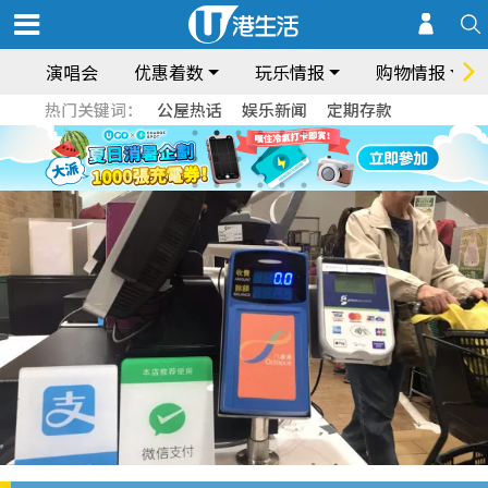
演唱会
优惠着数
玩乐情报
购物情报
热门关键词：
公屋热话
娱乐新闻
定期存款