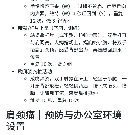
手慢慢弯下来（W），过程不耸肩、肩胛骨向
内夹紧，维持（W）3 秒后回到（Y），重复
12 次，做 3 个循环
哑铃/杠片上举（下斜方训练）
站姿拿杠片（或哑铃、拉弹力带），双手打直
与肩同高，大拇指朝上，挺胸缩小腹，将双手
抬高到头顶，感受背部出力，再缓缓回到水平
位置
重复 10 次，做 3 组
跪拜姿胸椎活动
成跪拜姿，双手肘撑在床上，轻坐于小腿，一
开始背部放松，轻轻拱背后，接下来抬头、抬
胸，让背部下沉，感受胸椎延伸
维持 10 秒，重复 10 次
肩颈痛｜预防与办公室环境
设置