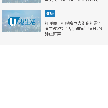
健康
打呼噜｜打呼噜声大到像打雷？
医生教3招“舌肌训练”每日2分
钟止鼾声