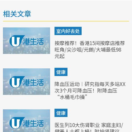
相关文章
室内好去处
按摩推荐！香港15间按摩店推荐
旺角/尖沙咀/元朗/大埔最低98
元起
健康
降血压运动︱研究指每天多站XX
次3个月可降血压！附降血压
“水桶毛巾操”
健康
医生列10大伤肾职业 家庭主妇/
健美人士都上榜！附护肾建议