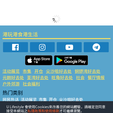
港玩港食港生活
活动展览
市集
开仓
尖沙咀好去处
铜锣湾好去处
元朗好去处
荃湾好去处
旺角好去处
社会
餐厅情报
户外郊游
社会福利
热门类别
网民热话
活动展览
市集
开仓
尖沙咀好去处
铜锣湾好去处
元朗好去处
荃湾好去处
旺角好去处
社会
U Lifestyle 會使用Cookies來改善您的網站體驗，請確定您同意
接受本網站之
私隱政策和使用條款
才可繼續瀏覽。
餐厅情报
户外郊游