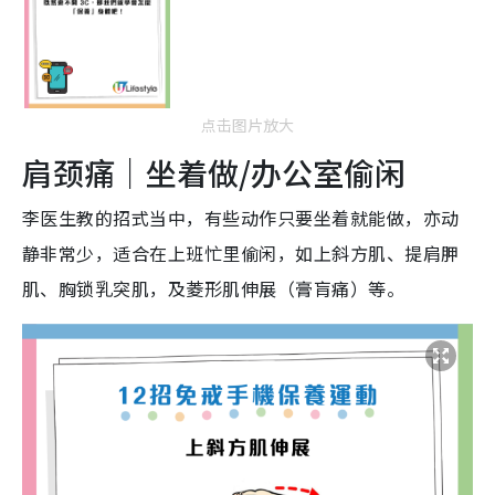
点击图片放大
肩颈痛｜坐着做/办公室偷闲
李医生教的招式当中，有些动作只要坐着就能做，亦动
静非常少，适合在上班忙里偷闲，如上斜方肌、提肩胛
肌、胸锁乳突肌，及菱形肌伸展（膏肓痛）等。