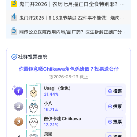
3
鬼门开2026｜农历七月撞正日全食特别邪？专家警告切忌做一事！揭4大禁忌+2招保平安
4
鬼门开2026｜8.13鬼节禁忌 22件事不能做！烧肉、刺身要少食？半夜勿吹口哨/打给个电话
5
网传公立医院改用内地/副厂药？医生拆解正副厂分别，揭4类人换药随时出事