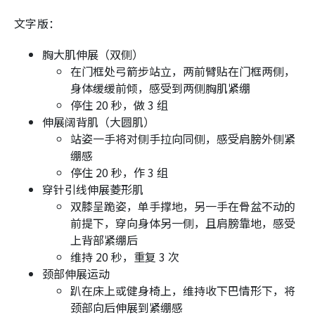
文字版：
胸大肌伸展（双侧）
在门框处弓箭步站立，两前臂贴在门框两侧，
身体缓缓前倾，感受到两侧胸肌紧绷
停住 20 秒，做 3 组
伸展阔背肌（大圆肌）
站姿一手将对侧手拉向同侧，感受肩膀外侧紧
绷感
停住 20 秒，作 3 组
穿针引线伸展菱形肌
双膝呈跪姿，单手撑地，另一手在骨盆不动的
前提下，穿向身体另一侧，且肩膀靠地，感受
上背部紧绷后
维持 20 秒，重复 3 次
颈部伸展运动
趴在床上或健身椅上，维持收下巴情形下，将
颈部向后伸展到紧绷感