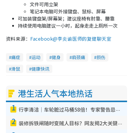
文件可用立架
笔记本电脑可外接键盘、鼠标、屏幕
可加装键盘架/屏幕架；建议座椅有肘靠、腰靠
持续使用电脑建议一小时，起身走走上厕所一次
资料来源：
Facebook@李炎谕医师的复健聊天室
痛症
运动
健身
肩颈痛
损伤
滑鼠
健康快讯
港生活人气本地热话
1
行李清洁｜车轮脏过马桶58倍！专家警告忌用酒精擦 教1招免脏手除菌
2
装修拆铁闸随时变贼人目标？网友揭2大关键用途：装新款等于白装？附新旧铁闸分别