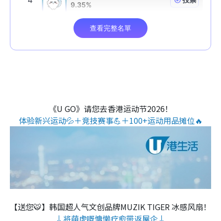
《U GO》请您去香港运动节2026！
体验新兴运动💦＋竞技赛事💪＋100+运动用品摊位🔥
【送您🐯】韩国超人气文创品牌MUZIK TIGER 冰感风扇！
↓将萌虎嘅慵懒疗愈带返屋企↓