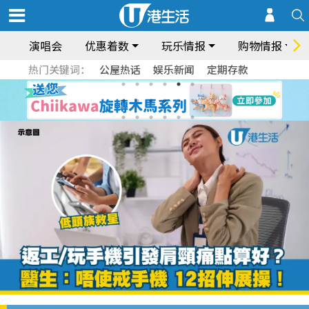
演唱会
优惠着数
玩乐情报
购物情报
热门关键词：
公屋热话
娱乐新闻
定期存款