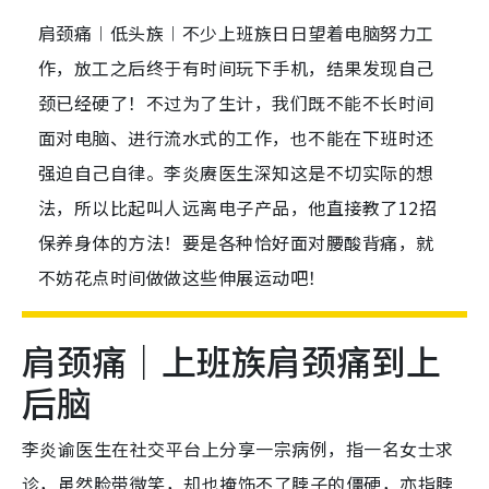
肩颈痛︱低头族︱不少上班族日日望着电脑努力工
作，放工之后终于有时间玩下手机，结果发现自己
颈已经硬了！不过为了生计，我们既不能不长时间
面对电脑、进行流水式的工作，也不能在下班时还
强迫自己自律。李炎赓医生深知这是不切实际的想
法，所以比起叫人远离电子产品，他直接教了12招
保养身体的方法！要是各种恰好面对腰酸背痛，就
不妨花点时间做做这些伸展运动吧！
肩颈痛｜上班族肩颈痛到上
后脑
李炎谕医生在社交平台上分享一宗病例，指一名女士求
诊，虽然脸带微笑，却也掩饰不了脖子的僵硬，亦指脖