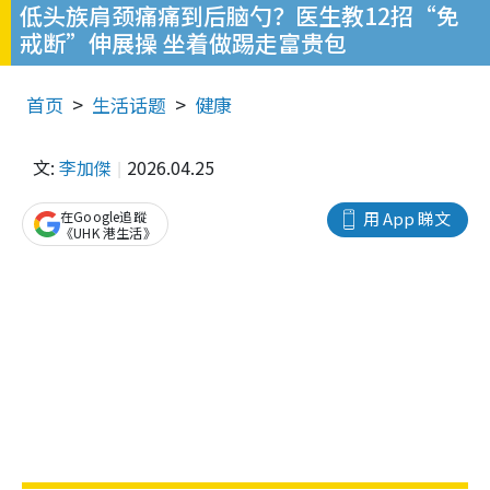
低头族肩颈痛痛到后脑勺？医生教12招“免
戒断”伸展操 坐着做踢走富贵包
首页
生活话题
健康
文:
李加傑
2026.04.25
在Google追蹤
用 App 睇文
《UHK 港生活》