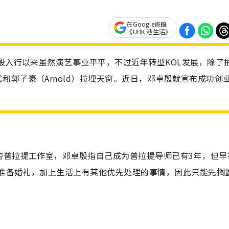
在Google追蹤
《UHK 港生活》
卓殷入行以来虽然演艺事业平平，不过近年转型KOL发展，除了
和郭子豪（Arnold）拉埋天窗。近日，邓卓殷就宣布成功创
的普拉提工作室，邓卓殷指自己成为普拉提导师已有3年，但早
要准备婚礼，加上生活上有其他
优先处理的事情，因此只能先搁