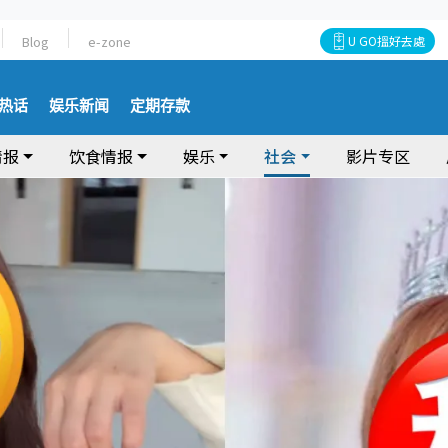
Blog
e-zone
U GO搵好去處
热话
娱乐新闻
定期存款
情报
饮食情报
娱乐
社会
影片专区