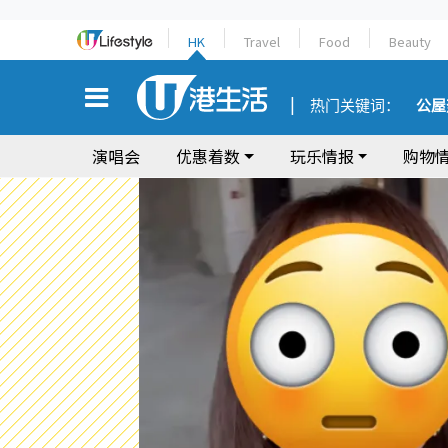
HK
Travel
Food
Beauty
热门关键词：
公屋
演唱会
优惠着数
玩乐情报
购物