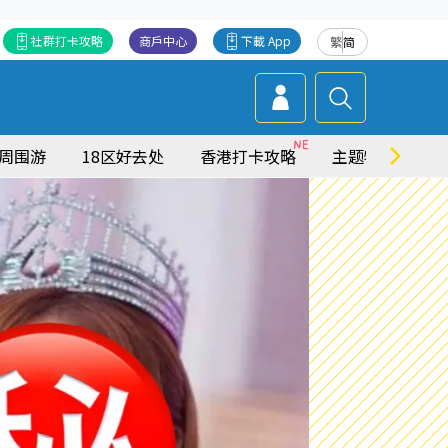
社群打卡攻略
商戶中心
下載 App
繁
简
周围游
18区好去处
香港打卡攻略
主题特集