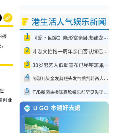
港生活人气娱乐新闻
1
拍摄
《爱·回家》隐形富豪卧虎藏龙！盘点12位财气逼人的有钱艺人：这位美女3亿身家不愁做
业，
2
叶泓文拍拖一周年亲口否认情侣关系？！被质疑感情造假竟称GM“普通同事”
3
30岁男艺人低调宣布已秘密离巢！人气急跌变失踪人口：“这几年过得并不容易”
4
简淑儿染金发剪短头发气质判若两人！吓坏老公麦大力都认不出：“你做什么？”
5
在
TVB新闻主播陈嘉欣镜头前罕见失守！遭林超英一句话突袭吓坏当场大笑
置创业
U GO 本週好去處