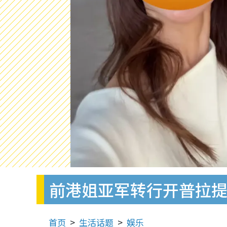
前港姐亚军转行开普拉提
首页
生活话题
娱乐