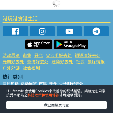
港玩港食港生活
活动展览
市集
开仓
尖沙咀好去处
铜锣湾好去处
元朗好去处
荃湾好去处
旺角好去处
社会
餐厅情报
户外郊游
社会福利
热门类别
网民热话
活动展览
市集
开仓
尖沙咀好去处
铜锣湾好去处
元朗好去处
荃湾好去处
旺角好去处
社会
U Lifestyle 會使用Cookies來改善您的網站體驗，請確定您同意
接受本網站之
私隱政策和使用條款
才可繼續瀏覽。
餐厅情报
户外郊游
热门标签
我已閱讀及同意
#UGO揾好去处
#人气活动推介
#美食社群热话