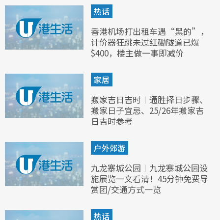
热话
香港机场打出租车遇“黑的”，
计价器狂跳未过红磡隧道已爆
$400，楼主做一事即减价
家居
搬家吉日吉时︱通胜择日步骤、
搬家日子宜忌、25/26年搬家吉
日吉时参考
户外郊游
九龙寨城公园︱九龙寨城公园设
施展览一文看清！45分钟免费导
赏团/交通方式一览
热话