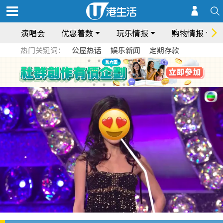
演唱会
优惠着数
玩乐情报
购物情报
热门关键词：
公屋热话
娱乐新闻
定期存款