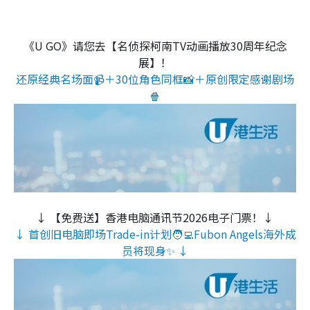
《U GO》请您去【名侦探柯南TV动画播放30周年纪念
展】！
还原经典名场面📹＋30位角色同框📸＋原创限定感谢剧场
🍿
↓ 【免费送】香港电脑通讯节2026电子门票！↓
↓ 首创旧电脑即场Trade-in计划🧑‍💻Fubon Angels海外成
员将现身✨ ↓