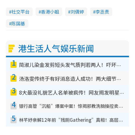
社交平台
香港小姐
刘倩婷
李丞责
陈国基
港生活人气娱乐新闻
1
简淑儿染金发剪短头发气质判若两人！吓坏老公麦大力都认不出：“你做什么？”
2
汤洛雯传终于有好消息造人成功！两大细节曝孕味极浓引猜测：大肚婆先会咁！
3
8大最没礼貌艺人名单被疯传！网友揭发明星真面目，一致数落这一位是无品天花板？
4
银行高管“沉船”爆案中案！惊揭邪教洗脑操控卖淫被吞600万，幕后黑手讲多错多
5
林芊妤亲解12年前“残厕Gathering”真相！高层解约一句话重创尊严，至今拒返TVB