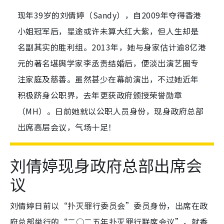
现年39岁的刘倩婷（Sandy），自2009年夺得香港
小姐冠军后，星途或许未算大红大紫，但人生却是
名副其实的胜利组。2013年，她与身家估计逾8亿港
元的著名堪舆学家李丞责结婚后，便淡出演艺圈专
注家庭及慈善。虽然甚少在幕前演出，不过她近年
积极跻身公职界，去年更获政府颁授荣誉勋章
（MH）。日前她就以公职人员身份，现身政府总部
出席高层会议，气场十足！
刘倩婷现身政府总部出席会
议
刘倩婷日前以“扑灭罪行委员会”委员身份，出席在政
府总部举行的“二○二五年扑灭罪行联席会议”，就香