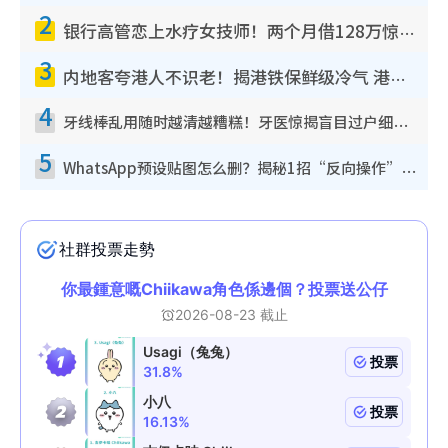
2
银行高管恋上水疗女技师！两个月借128万惊觉“沉船”沉落火海 揭背后疑似邪教操控卖淫
3
内地客夸港人不识老！揭港铁保鲜级冷气 港人求放过：别投诉
4
牙线棒乱用随时越清越糟糕！牙医惊揭盲目过户细菌恐致龋齿：这种才是日常真保养
5
WhatsApp预设贴图怎么删？揭秘1招“反向操作”还原简洁界面 附3步实测教程