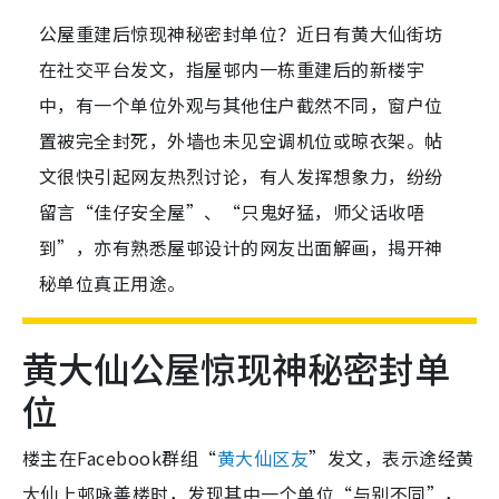
公屋重建后惊现神秘密封单位？近日有黄大仙街坊
在社交平台发文，指屋邨内一栋重建后的新楼宇
中，有一个单位外观与其他住户截然不同，窗户位
置被完全封死，外墙也未见空调机位或晾衣架。帖
文很快引起网友热烈讨论，有人发挥想象力，纷纷
留言“佳仔安全屋”、“只鬼好猛，师父话收唔
到”，亦有熟悉屋邨设计的网友出面解画，揭开神
秘单位真正用途。
黄大仙公屋惊现神秘密封单
位
楼主在Facebook群组“
黄大仙区友
”发文，表示途经黄
大仙上邨咏善楼时，发现其中一个单位“与别不同”，