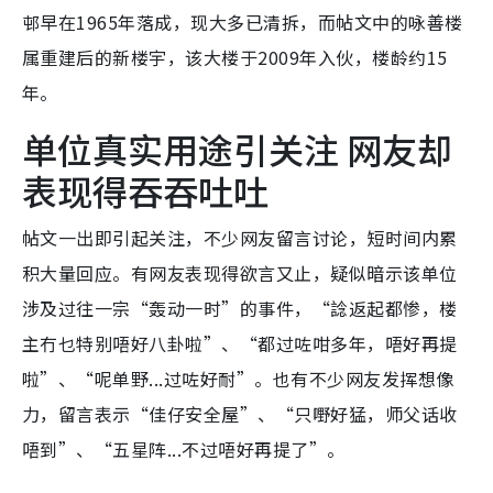
邨早在1965年落成，现大多已清拆，而帖文中的咏善楼
属重建后的新楼宇，该大楼于2009年入伙，楼龄约15
年。
单位真实用途引关注 网友却
表现得吞吞吐吐
帖文一出即引起关注，不少网友留言讨论，短时间内累
积大量回应。有网友表现得欲言又止，疑似暗示该单位
涉及过往一宗“轰动一时”的事件，“諗返起都惨，楼
主冇乜特别唔好八卦啦”、“都过咗咁多年，唔好再提
啦”、“呢单野...过咗好耐”。也有不少网友发挥想像
力，留言表示“佳仔安全屋”、“只嘢好猛，师父话收
唔到”、“五星阵...不过唔好再提了”。