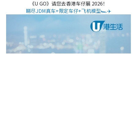
《U GO》请您去香港车仔展 2026！
睇尽JDM真车+限定车仔+飞机模型🏎️✈️