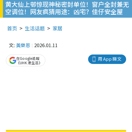
黄大仙上邨惊现神秘密封单位！窗户全封兼无
空调位！网友疯猜用途：凶宅？佳仔安全屋
首页
生活话题
家居
文:
黃樂恩
2026.01.11
在Google追蹤
用 App 睇文
《UHK 港生活》