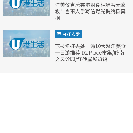
江美仪直斥某港姐食相难看无家
教！当事人手写信曝光揭终极真
相
室内好去处
荔枝角好去处︱逾10大游乐美食
一日游推荐 D2 Place市集/岭南
之风公园/红砖屋展览馆