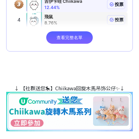
↓ 【社群送您🎠】Chiikawa回旋木⾺吊饰公仔✨↓