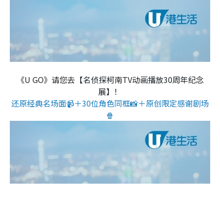
《U GO》请您去【名侦探柯南TV动画播放30周年纪念
展】！
还原经典名场面📹＋30位角色同框📸＋原创限定感谢剧场
🍿