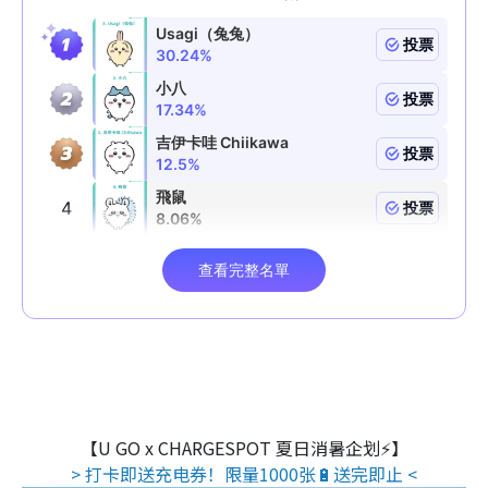
【U GO x CHARGESPOT 夏日消暑企划⚡】
> 打卡即送充电券！限量1000张🔋送完即止 <