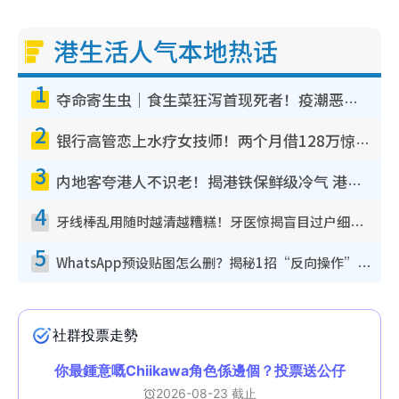
港生活人气本地热话
1
夺命寄生虫｜食生菜狂泻首现死者！疫潮恶化录1.8万宗病例 揭洗菜3大谬误
2
银行高管恋上水疗女技师！两个月借128万惊觉“沉船”沉落火海 揭背后疑似邪教操控卖淫
3
内地客夸港人不识老！揭港铁保鲜级冷气 港人求放过：别投诉
4
牙线棒乱用随时越清越糟糕！牙医惊揭盲目过户细菌恐致蛀牙：这种才是日常真保养
5
WhatsApp预设贴图怎么删？揭秘1招“反向操作”还原简洁界面 附3步实测教程