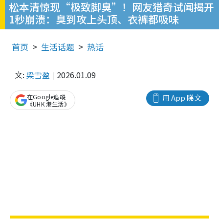
松本清惊现“极致脚臭”！网友猎奇试闻揭开
1秒崩溃：臭到攻上头顶、衣裤都吸味
首页
生活话题
热话
文:
梁雪盈
2026.01.09
在Google追蹤
用 App 睇文
《UHK 港生活》