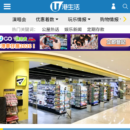
演唱会
优惠着数
玩乐情报
购物情报
热门关键词：
公屋热话
娱乐新闻
定期存款