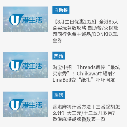
自助餐
【8月生日优惠2026】全港85大
食买玩著数攻略 自助餐/火锅放
题同行免费＋诚品/DONKI送现
金券
热话
淘宝中招︱Threads疯传“最坑
买家秀”！Chiikawa中辐射？
LinaBell变“纸扎”吓坏网友
热话
香港麻将计番方法︱三番起胡怎
么计？大三元/十三幺几多番？
香港麻将胡牌番数表一览