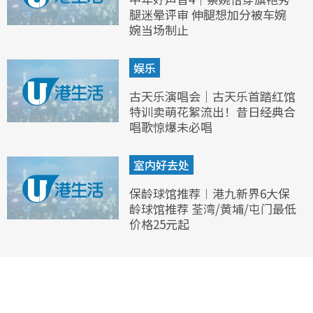
腿迷晕评审 伸腿想加分被车婉
婉当场制止
娱乐
古天乐演唱会｜古天乐首踏红馆
特训卖萌花絮流出！昔日经典合
唱歌惊爆未必唱
室内好去处
保龄球馆推荐︱港九新界6大保
龄球馆推荐 荃湾/黄埔/屯门最低
价格25元起