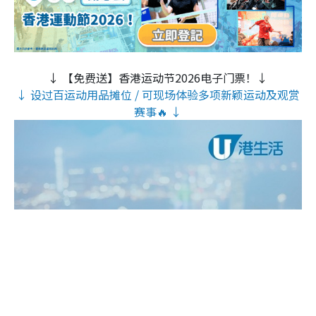
↓ 【免费送】香港运动节2026电子门票！↓
↓ 设过百运动用品摊位 / 可现场体验多项新颖运动及观赏
赛事🔥 ↓