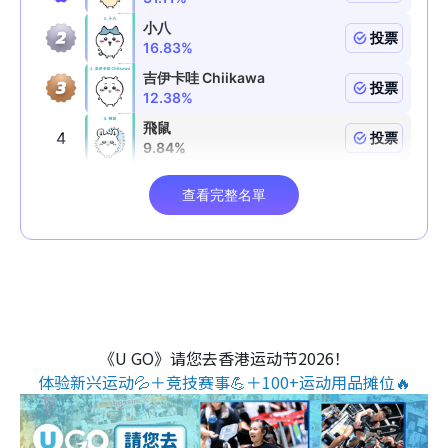
《U GO》请您去香港运动节2026！
体验新兴运动💦＋竞技赛事💪＋100+运动用品摊位🔥