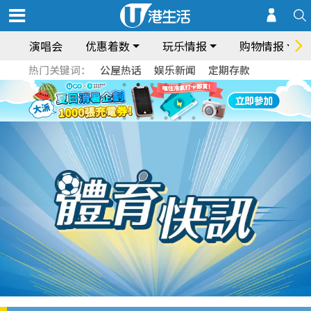
演唱会
优惠着数
玩乐情报
购物情报
热门关键词：
公屋热话
娱乐新闻
定期存款