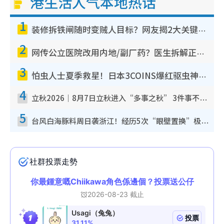
港生活人气本地热话
1
装修拆铁闸随时变贼人目标？网友揭2大关键用途：装新款等于白装？附新旧铁闸分别
2
网传公立医院改用内地/副厂药？医生拆解正副厂分别，揭4类人换药随时出事
3
怕虫人士夏季救星！日本3COINS爆红驱虫神器$45起 1招“全程免触碰”轻松搞定小强
4
立秋2026｜8月7日立秋进入“多事之秋” 3件事不可做！专家教6招开运 清杂物／钱包纳气接好运
5
台风白海豚料周日袭浙江！经历5次“眼壁置换”极罕见 成登陆内地最长途台风