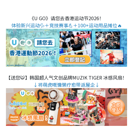
《U GO》请您去香港运动节2026！
体验新兴运动💦＋竞技赛事💪＋100+运动用品摊位🔥
【送您🐯】韩国超人气文创品牌MUZIK TIGER 冰感风扇！
↓将萌虎嘅慵懒疗愈带返屋企↓