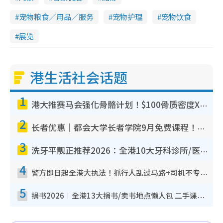
宠物粮食／用品／服务
宠物护理
宠物饮食
展览
港生活社会话题
1
港大推赛马会强化骨骼计划！$100骨质密度X光检查 完成免费运动训练送超市礼券！附参加资格
2
长者优惠｜都会大学长者学院9月免费课程！多媒体/微电影创作/网络安全 附报名方法教学
3
洗牙平靓正推荐2026：全港10大牙科诊所/医院懒人包，夜诊至8点/镇静洁牙/医疗券适用
4
警方即日起全港大执法！抓行人乱过马路+司机不专注驾驶！乱过马路罚$2000
5
捐书2026︱全港13大捐书/卖书地点懒人包 二手课本最高$150＋旧书换免费咖啡/戏票