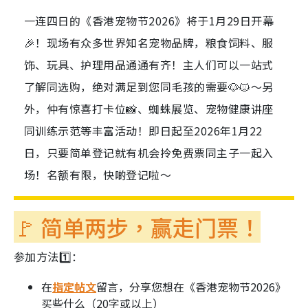
一连四日的《香港宠物节2026》将于1月29日开幕
🎉！现场有众多世界知名宠物品牌，粮食饲料、服
饰、玩具、护理用品通通有齐！主人们可以一站式
了解同选购，绝对满足到您同毛孩的需要🐶🐱～另
外，仲有惊喜打卡位📸、蜘蛛展览、宠物健康讲座
同训练示范等丰富活动！即日起至2026年1月22
日，只要简单登记就有机会拎免费票同主子一起入
场！名额有限，快啲登记啦～
🚩 简单两步，赢走门票！
参加方法1️⃣：
在
指定帖文
留言，分享您想在《香港宠物节2026》
买些什么（20字或以上）