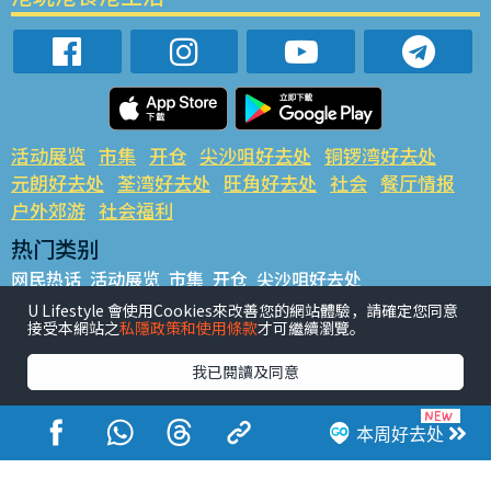
活动展览
市集
开仓
尖沙咀好去处
铜锣湾好去处
元朗好去处
荃湾好去处
旺角好去处
社会
餐厅情报
户外郊游
社会福利
热门类别
网民热话
活动展览
市集
开仓
尖沙咀好去处
铜锣湾好去处
元朗好去处
荃湾好去处
旺角好去处
社会
U Lifestyle 會使用Cookies來改善您的網站體驗，請確定您同意
接受本網站之
私隱政策和使用條款
才可繼續瀏覽。
餐厅情报
户外郊游
热门标签
我已閱讀及同意
#UGO揾好去处
#人气活动推介
#美食社群热话
#亲子玩乐好去处
#ULifestyle应用程式
#限时抢
本周好去处
#UJetso礼物放送
#ULifestyle商户中心
#著数
#网络热话