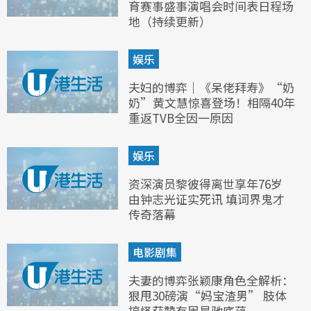
育赛事盛事演唱会时间表日程场
地（持续更新）
娱乐
夫妇的博弈｜《呆佬拜寿》“奶
奶”黄文慧惊喜登场！相隔40年
重返TVB全因一原因
娱乐
资深演员黎彼得离世享年76岁
由钟志光证实死讯 填词界鬼才
传奇落幕
电影剧集
夫妻的博弈张颖康角色全解析：
狠甩30磅演“妈宝渣男” 肢体
搞怪获赞有周星驰底蕴