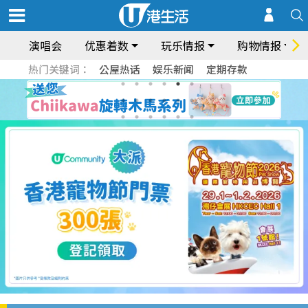
演唱会
优惠着数
玩乐情报
购物情报
热门关键词：
公屋热话
娱乐新闻
定期存款