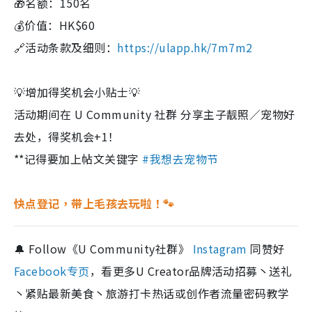
🎁名额：150名
💰价值：HK$60
🔗活动条款及细则：
https://ulapp.hk/7m7m2
💡增加得奖机会小贴士💡
活动期间在 U Community 社群 分享主子靓照／宠物好
去处，得奖机会+1！
**记得要加上帖文关键字
#我想去宠物节
快点登记，带上毛孩去玩啦！🐾
🔔 Follow《U Community社群》
Instagram
同赞好
Facebook专页
，看更多U Creator品牌活动招募丶送礼
丶紧贴最新美食丶旅游打卡热话或创作者流量密码教学