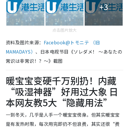
+3
点击图片放大
资料及图片来源：
Facebook@トモニテ （旧
MAMADAYS）
、日本电视节目《ソレダメ！ ～あなたの
常识は非常识！？～》截图
暖宝宝变硬千万别扔！内藏
“吸湿神器”好用过大象 日
本网友教5大“隐藏用法”
一到冬天，几乎是人手一个暖宝宝傍身。但其实暖宝宝
是有发热时限，每次用完即扔不但浪费，其实还很“费