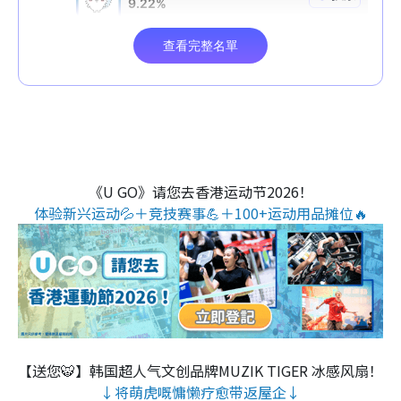
《U GO》请您去香港运动节2026！
体验新兴运动💦＋竞技赛事💪＋100+运动用品摊位🔥
【送您🐯】韩国超人气文创品牌MUZIK TIGER 冰感风扇！
↓将萌虎嘅慵懒疗愈带返屋企↓