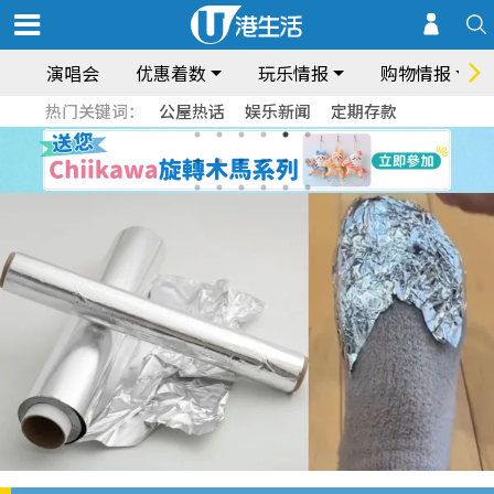
演唱会
优惠着数
玩乐情报
购物情报
热门关键词：
公屋热话
娱乐新闻
定期存款