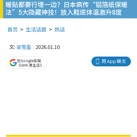
暖贴都要行埋一边？日本疯传“铝箔纸保暖
法”5大隐藏神技！放入鞋底体温激升8度
首页
生活话题
热话
文:
梁雪盈
2026.01.10
在Google追蹤
用 App 睇文
《UHK 港生活》