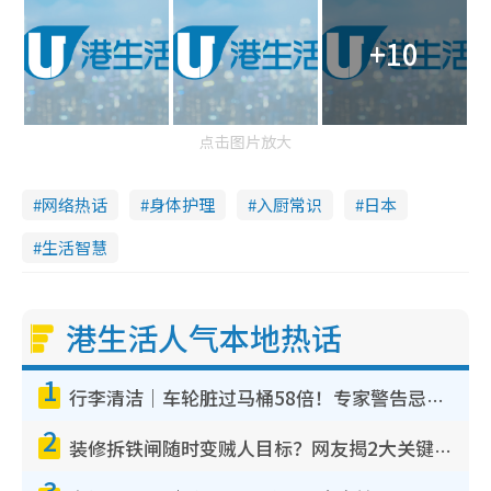
+10
点击图片放大
网络热话
身体护理
入厨常识
日本
生活智慧
港生活人气本地热话
1
行李清洁｜车轮脏过马桶58倍！专家警告忌用酒精擦 教1招免脏手除菌
2
装修拆铁闸随时变贼人目标？网友揭2大关键用途：装新款等于白装？附新旧铁闸分别
3