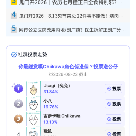
鬼门开2026｜农历七月撞正日全食特别邪？专家警告切忌做一事！揭4大禁忌+2招保平安
4
鬼门开2026｜8.13鬼节禁忌 22件事不能做！烧肉、刺身要少食？半夜勿吹口哨/打给个电话
5
网传公立医院改用内地/副厂药？医生拆解正副厂分别，揭4类人换药随时出事