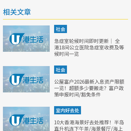
相关文章
社会
急症室轮候时间即时更新｜ 全
港18间公立医院急症室收费及等
候时间一览
社会
公屋富户2026最新入息资产限额
一览！超额多少要搬走？富户政
策申报时间/豁免条件
室内好去处
10大香港海景好去处推荐！半岛
直升机连下午茶/海景餐厅/海上