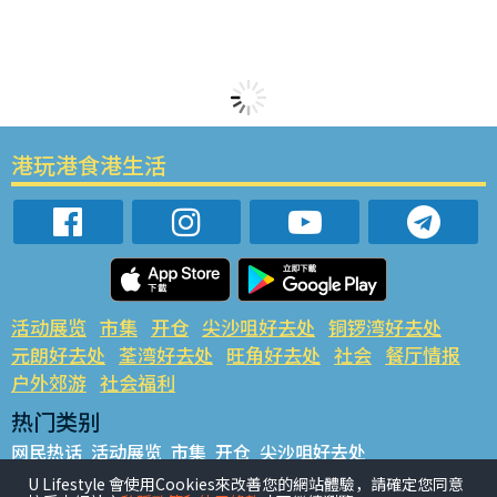
港玩港食港生活
活动展览
市集
开仓
尖沙咀好去处
铜锣湾好去处
元朗好去处
荃湾好去处
旺角好去处
社会
餐厅情报
户外郊游
社会福利
热门类别
网民热话
活动展览
市集
开仓
尖沙咀好去处
铜锣湾好去处
元朗好去处
荃湾好去处
旺角好去处
社会
U Lifestyle 會使用Cookies來改善您的網站體驗，請確定您同意