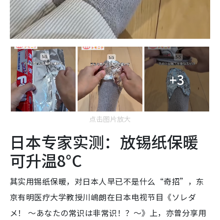
+3
点击图片放大
日本专家实测：放锡纸保暖
可升温8°C
其实用锡纸保暖，对日本人早已不是什么“奇招”，东
京有明医疗大学教授川嶋朗在日本电视节目《ソレダ
メ！ ～あなたの常识は非常识！？～》上，亦曾分享用