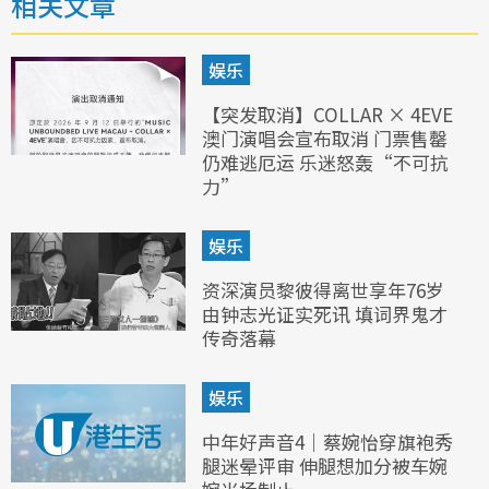
相关文章
娱乐
【突发取消】COLLAR × 4EVE
澳门演唱会宣布取消 门票售罄
仍难逃厄运 乐迷怒轰“不可抗
力”
娱乐
资深演员黎彼得离世享年76岁
由钟志光证实死讯 填词界鬼才
传奇落幕
娱乐
中年好声音4｜蔡婉怡穿旗袍秀
腿迷晕评审 伸腿想加分被车婉