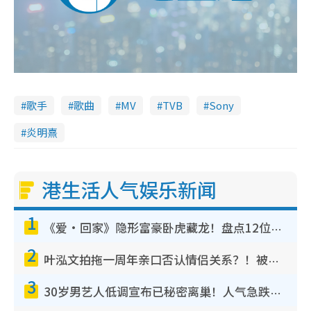
歌手
歌曲
MV
TVB
Sony
炎明熹
港生活人气娱乐新闻
1
《爱·回家》隐形富豪卧虎藏龙！盘点12位财气逼人的有钱艺人：这位美女3亿身家不愁做
2
叶泓文拍拖一周年亲口否认情侣关系？！被质疑感情造假竟称GM“普通同事”
3
30岁男艺人低调宣布已秘密离巢！人气急跌变失踪人口：“这几年过得并不容易”