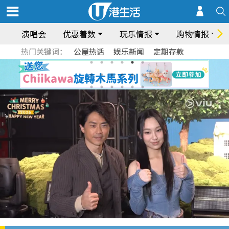
演唱会
优惠着数
玩乐情报
购物情报
热门关键词：
公屋热话
娱乐新闻
定期存款