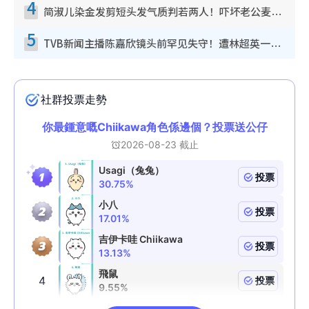
4
简淑儿染金发剪短头发气质判若两人！吓坏老公麦大力都认不出：“你做什么？”
5
TVB新闻主播陈嘉欣镜头前罕见失守！遭林超英一句话突袭吓坏当场大笑