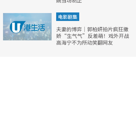
婉当场制止
电影剧集
夫妻的博弈｜郭柏妍拍片疯狂撒
娇“生气气”反差萌！戏外开战
高海宁不为所动笑翻网友