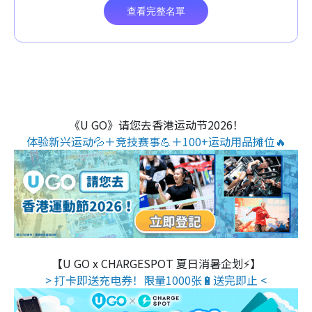
《U GO》请您去香港运动节2026！
体验新兴运动💦＋竞技赛事💪＋100+运动用品摊位🔥
【U GO x CHARGESPOT 夏日消暑企划⚡】
> 打卡即送充电券！限量1000张🔋送完即止 <