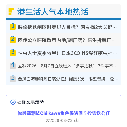
港生活人气本地热话
1
装修拆铁闸随时变贼人目标？网友揭2大关键用途：装新款等于白装？附新旧铁闸分别
2
网传公立医院改用内地/副厂药？医生拆解正副厂分别，揭4类人换药随时出事
3
怕虫人士夏季救星！日本3COINS爆红驱虫神器$45起 1招“全程免触碰”轻松搞定小强
4
立秋2026｜8月7日立秋进入“多事之秋” 3件事不可做！专家教6招开运 清杂物／钱包纳气接好运
5
台风白海豚料周日袭浙江！经历5次“眼壁置换”极罕见 成登陆内地最长途台风