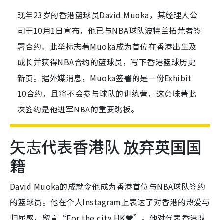
现年23岁的香港篮球员David Muoka，其经理人公
司于10月1日宣布，他已与NBA球队波特兰拓荒者签
署合约。此举标志著Muoka成为首位在香港出生及
成长并获得NBA合约的篮球员，写下香港篮球历史
新页。据外媒消息，Muoka签署的是一份Exhibit
10合约，且将不会参与球队的训练营，这意味著此
次签约是他进军NBA的重要跳板。
矢志代表香港队 放弃英国国
籍
David Muoka的成就令他成为香港首位与NBA球队签约
的篮球员。他在个人Instagram上表达了对香港的热爱与
归属感，留言“For the city HK❤️”。他对代表香港队