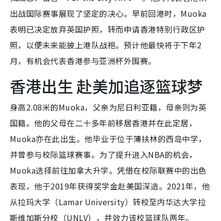
出战国际赛事展现了坚定的决心。早前回港时，Muoka
表明已决定放弃英国护照，转而申请香港特别行政区护
照，以便未来能披上港队战袍。预计他最快将于下年2
月，有机会代表香港参与亚洲杯外围赛。
香港出生 赴美加追逐篮球梦
身高2.08米的Muoka，父亲为尼日利亚籍，母亲则为英
国籍。他的父母在二十多年前移居香港并在此定居，
Muoka亦在此出生。他毕业于位于薄扶林的西岛中学，
并曾参与校际篮球赛事。为了提升进入NBA的机会，
Muoka选择前往加拿大升学。凭借在校际联赛中的出色
表现，他于2019年获得奖学金赴美国深造。2021年，他
从拉玛大学（Lamar University）转校至内华达大学拉
斯维加斯分校（UNLV），并效力该校篮球队两年。