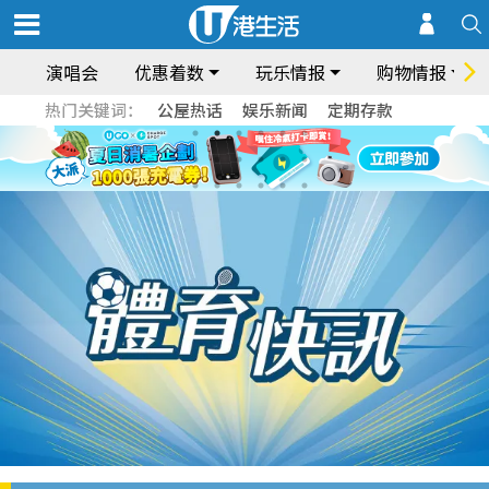
演唱会
优惠着数
玩乐情报
购物情报
热门关键词：
公屋热话
娱乐新闻
定期存款