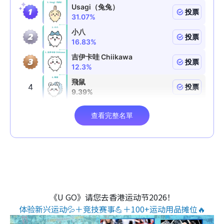
《U GO》请您去香港运动节2026！
体验新兴运动💦＋竞技赛事💪＋100+运动用品摊位🔥