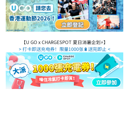
【U GO x CHARGESPOT 夏日消暑企划⚡】
> 打卡即送充电券！限量1000张🔋送完即止 <