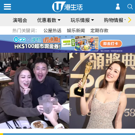
演唱会
优惠着数
玩乐情报
购物情报
热门关键词：
公屋热话
娱乐新闻
定期存款