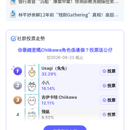
银行高管“沉船”爆案中案！惊揭邪教洗脑操控卖淫被吞600万，幕后黑手讲多错多
5
林芊妤亲解12年前“残厕Gathering”真相！高层解约一句话重创尊严，至今拒返TVB