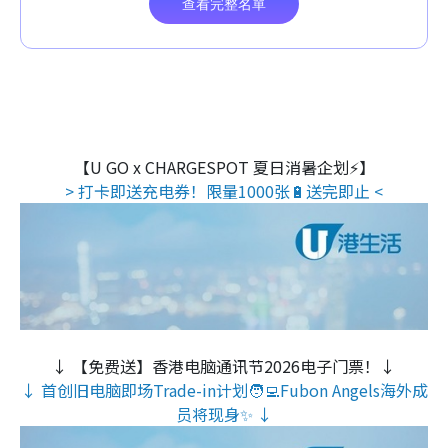
【U GO x CHARGESPOT 夏日消暑企划⚡】
> 打卡即送充电券！限量1000张🔋送完即止 <
↓ 【免费送】香港电脑通讯节2026电子门票！↓
↓ 首创旧电脑即场Trade-in计划🧑‍💻Fubon Angels海外成
员将现身✨ ↓