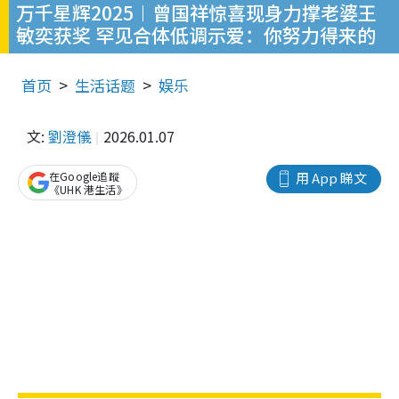
万千星辉2025︱曾国祥惊喜现身力撑老婆王
敏奕获奖 罕见合体低调示爱：你努力得来的
首页
生活话题
娱乐
文:
劉澄儀
2026.01.07
在Google追蹤
用 App 睇文
《UHK 港生活》