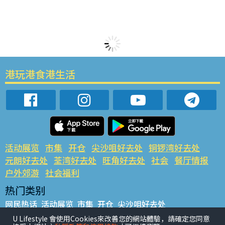
港玩港食港生活
活动展览
市集
开仓
尖沙咀好去处
铜锣湾好去处
元朗好去处
荃湾好去处
旺角好去处
社会
餐厅情报
户外郊游
社会福利
热门类别
网民热话
活动展览
市集
开仓
尖沙咀好去处
铜锣湾好去处
元朗好去处
荃湾好去处
旺角好去处
社会
U Lifestyle 會使用Cookies來改善您的網站體驗，請確定您同意