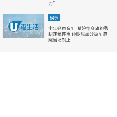
力”
娱乐
中年好声音4｜蔡婉怡穿旗袍秀
腿迷晕评审 伸腿想加分被车婉
婉当场制止