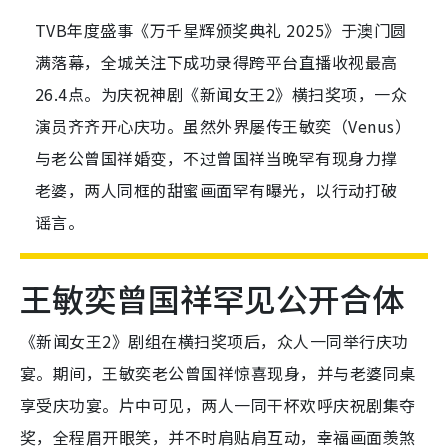
TVB年度盛事《万千星辉颁奖典礼 2025》于澳门圆
满落幕，全城关注下成功录得跨平台直播收视最高
26.4点。为庆祝神剧《新闻女王2》横扫奖项，一众
演员齐齐开心庆功。虽然外界屡传王敏奕（Venus）
与老公曾国祥婚变，不过曾国祥当晚罕有现身力撑
老婆，两人同框的甜蜜画面罕有曝光，以行动打破
谣言。
王敏奕曾国祥罕见公开合体
《新闻女王2》剧组在横扫奖项后，众人一同举行庆功
宴。期间，王敏奕老公曾国祥惊喜现身，并与老婆同桌
享受庆功宴。片中可见，两人一同干杯欢呼庆祝剧集夺
奖，全程眉开眼笑，并不时肩贴肩互动，幸福画面羡煞