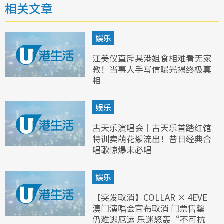
相关文章
娱乐
江美仪直斥某港姐食相难看无家
教！当事人手写信曝光揭终极真
相
娱乐
古天乐演唱会｜古天乐首踏红馆
特训卖萌花絮流出！昔日经典合
唱歌惊爆未必唱
娱乐
【突发取消】COLLAR × 4EVE
澳门演唱会宣布取消 门票售罄
仍难逃厄运 乐迷怒轰“不可抗