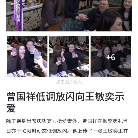
+6
点击图片放大
曾国祥低调放闪向王敏奕示
爱
除了亲身出席庆功宴力挺爱妻外，曾国祥在颁奖典礼当
日亦于IG限时动态低调放闪。他上传了一张王敏奕正在