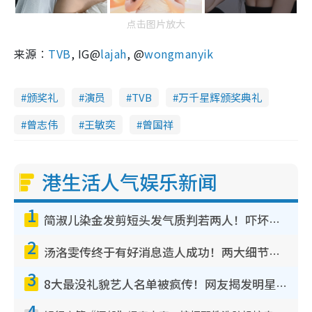
点击图片放大
来源︰
TVB
, IG@
lajah
, @
wongmanyik
颁奖礼
演员
TVB
万千星辉颁奖典礼
曾志伟
王敏奕
曾国祥
港生活人气娱乐新闻
1
简淑儿染金发剪短头发气质判若两人！吓坏老公麦大力都认不出：“你做什么？”
2
汤洛雯传终于有好消息造人成功！两大细节曝孕味极浓引猜测：大肚婆先会咁！
3
8大最没礼貌艺人名单被疯传！网友揭发明星真面目，一致数落这一位是无品天花板？
4