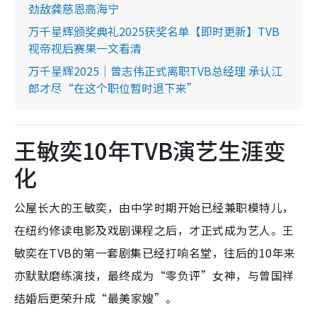
劲敌龚慈恩高海宁
万千星辉颁奖典礼2025获奖名单【即时更新】TVB
视帝视后赛果一文看清
万千星辉2025｜曾志伟正式离职TVB总经理 承认江
郎才尽“在这个职位暂时退下来”
王敏奕10年TVB演艺生涯变
化
公屋长大的王敏奕，由中学时期开始已经兼职模特儿，
在纽约修读电影及戏剧课程之后，才正式成为艺人。王
敏奕在TVB的第一套剧集已经打响名堂，往后的10年来
亦默默磨练演技，最终成为“零负评”女神，与曾国祥
结婚后更荣升成“最美家嫂”。