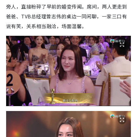
旁人，直接粉碎了早前的婚变传闻。席间，两人更走到
爸爸、TVB总经理曾志伟的桌边一同闲聊，一家三口有
说有笑，关系相当融洽，场面温馨。