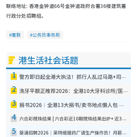
联络地址: 香港金钟道66号金钟道政府合署36楼建筑署
行政分处招聘组。
著数
公务员事务局
港生活社会话题
1
警方即日起全港大执法！抓行人乱过马路+司机不专注驾驶！乱过马路罚$2000
2
洗牙平靓正推荐2026：全港10大牙科诊所/医院懒人包，夜诊至8点/镇静洁牙/医疗券适用
3
捐书2026︱全港13大捐书/卖书地点懒人包 二手课本最高$150＋旧书换免费咖啡/戏票
4
六合彩搅珠结果 | 六合彩近10期搅珠结果出炉+ 近30期最旺热门中奖号码
5
葵涌招聘2026｜莱特维健药厂请生产操作员！月薪高达$1.7万 冷气厂房/五天工作/保障双粮