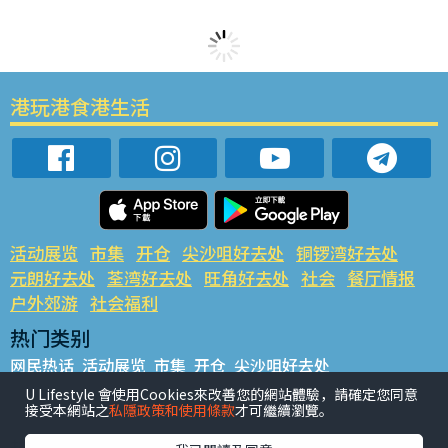
港玩港食港生活
活动展览
市集
开仓
尖沙咀好去处
铜锣湾好去处
元朗好去处
荃湾好去处
旺角好去处
社会
餐厅情报
户外郊游
社会福利
热门类别
网民热话
活动展览
市集
开仓
尖沙咀好去处
铜锣湾好去处
元朗好去处
荃湾好去处
旺角好去处
社会
U Lifestyle 會使用Cookies來改善您的網站體驗，請確定您同意
接受本網站之
私隱政策和使用條款
才可繼續瀏覽。
餐厅情报
户外郊游
热门标签