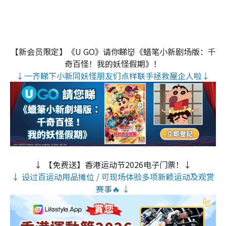
【新会员限定】《U GO》请你睇👹《蜡笔小新剧场版：千
奇百怪！我的妖怪假期》！
↓一齐睇下小新同妖怪朋友们点样联手拯救屋企人啦↓
↓ 【免费送】香港运动节2026电子门票！↓
↓ 设过百运动用品摊位 / 可现场体验多项新颖运动及观赏
赛事🔥 ↓