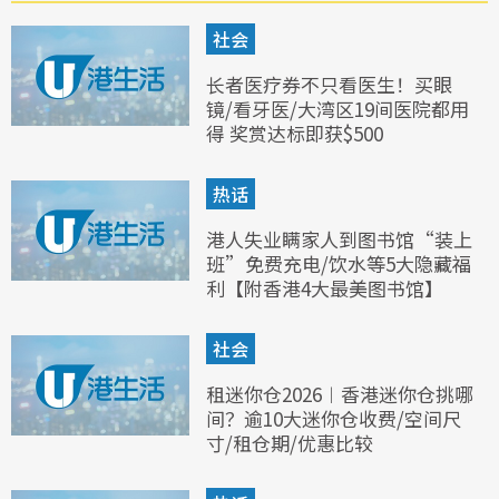
社会
长者医疗券不只看医生！买眼
镜/看牙医/大湾区19间医院都用
得 奖赏达标即获$500
热话
港人失业瞒家人到图书馆“装上
班”免费充电/饮水等5大隐藏福
利【附香港4大最美图书馆】
社会
租迷你仓2026︱香港迷你仓挑哪
间？逾10大迷你仓收费/空间尺
寸/租仓期/优惠比较