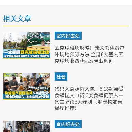
相关文章
室内好去处
匹克球租场攻略！康文署免费户
外场地预订方法 全港6大室内匹
克球场收费/地址/营业时间
社会
狗只入食肆懒人包︱5.18起接受
食肆提交申请 3类食肆仍禁入＋
狗主必读3大守则（附宠物友善
餐厅推荐）
室内好去处