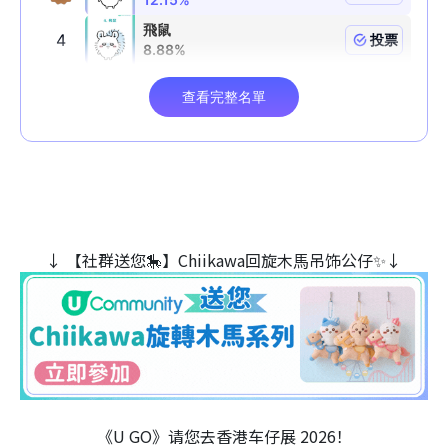
↓ 【社群送您🎠】Chiikawa回旋木⾺吊饰公仔✨↓
《U GO》请您去香港车仔展 2026！