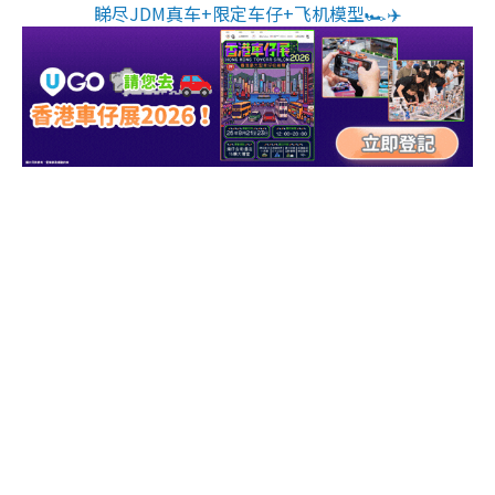
睇尽JDM真车+限定车仔+飞机模型🏎️✈️