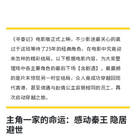
《寻秦记》电影版正式上映，不少影迷最关心的莫
过于这班等待了25年的经典角色，在电影中究竟迎
来怎样的精彩结局。以下根据电影内容，为大家整
理戏中各主要角色的最后下场【含剧透】。最震撼
的是片末惊现另一时空结局，众人竟成功穿越回现
代香港，甚至偶遇与赵倩公主容貌相同的员工，再
次启动穿越之旅。
主角一家的命运：感动秦王 隐居
避世
项少龙（古天乐 饰演）：
虽然面临发射器被毁、
无法回到香港的绝境，但在最后关头，他挟持嬴政