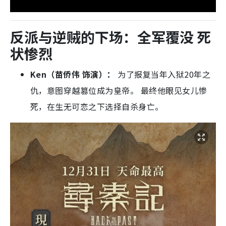
状惨烈
Ken（苗侨伟 饰演）：
为了报复当年入狱20年之
仇，意图穿越篡位成为皇帝。 最终他眼见女儿惨
死，在生无可恋之下选择自杀身亡。