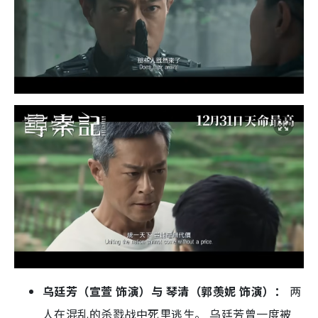
乌廷芳（宣萱 饰演）与 琴清（郭羡妮 饰演）：
两
人在混乱的杀戮战中死里逃生。 乌廷芳曾一度被
Ken（苗侨伟 饰演）挟持作为人质，所幸最后能随
项少龙一家远走高飞，消失于史册之中。