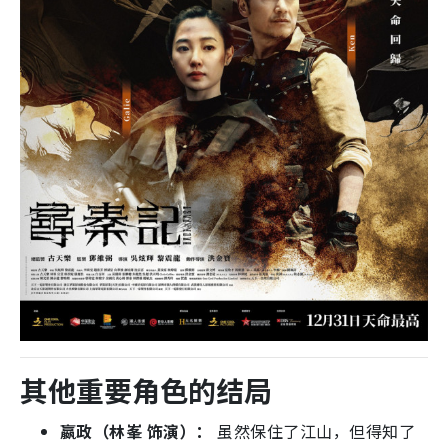
其他重要角色的结局
嬴政（林峯 饰演）：
虽然保住了江山，但得知了
“秦朝10年后灭亡”及“项羽身世”的残酷真相。
最终他对外界称项少龙一家是出海寻找长生不老