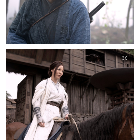
U Lifestyle 會使用Cookies來改善您的網站體驗，請確定您同意
接受本網站之
私隱政策和使用條款
才可繼續瀏覽。
我已閱讀及同意
本周好去处
震撼反转：另一时空的“圆满结