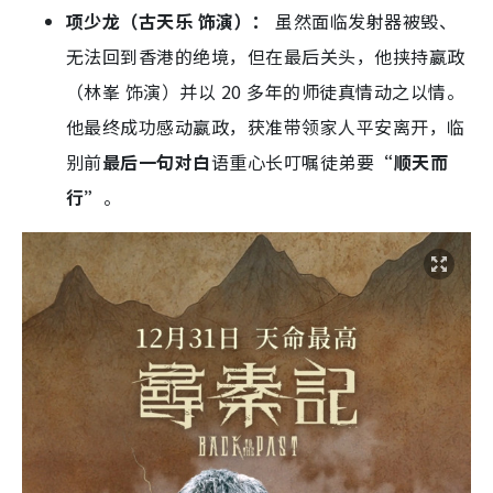
（林峯 饰演）并以 20 多年的师徒真情动之以情。
他最终成功感动嬴政，获准带领家人平安离开，临
别前
最后一句对白
语重心长叮嘱徒弟要
“顺天而
行”
。