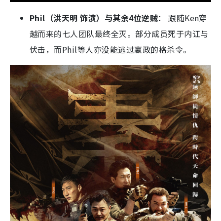
伏击，而Phil等人亦没能逃过嬴政的格杀令。