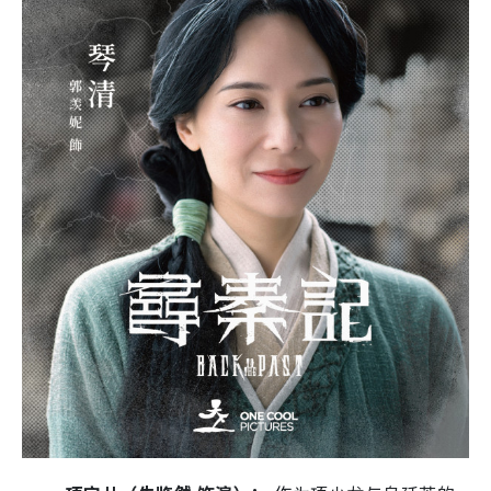
项宝儿（朱鉴然 饰演）：
作为项少龙与乌廷芳的
儿子，其真实身分在结局被 Ken 揭开。 他正是历
史上将会剿灭秦国的西楚霸王“项羽”，嬴政虽得