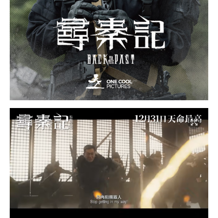
Phil（洪天明 饰演）与其余4位逆贼：
跟随Ken穿
越而来的七人团队最终全灭。部分成员死于内讧与