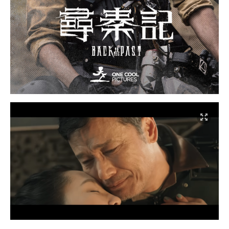
Galie（白百何 饰演）：
为了保存父亲一命，她利
用变脸装置冒充嬴政（林峯 饰演）现身，结果被不