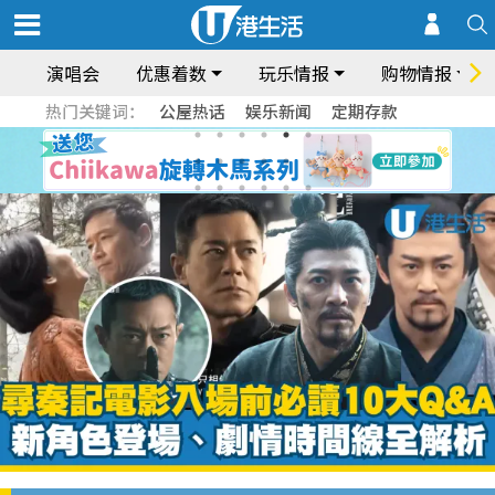
演唱会
优惠着数
玩乐情报
购物情报
热门关键词：
公屋热话
娱乐新闻
定期存款