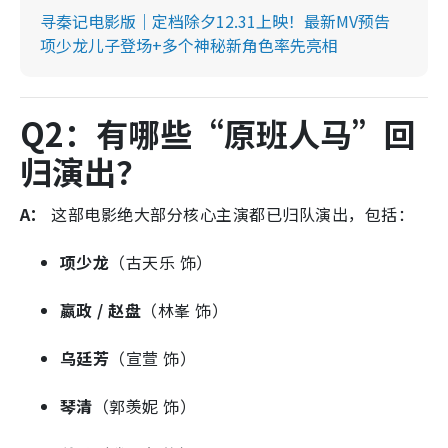
寻秦记电影版｜定档除夕12.31上映！最新MV预告
项少龙儿子登场+多个神秘新角色率先亮相
Q2：有哪些“原班人马”回
归演出？
A：
这部电影绝大部分核心主演都已归队演出，包括：
项少龙
（古天乐 饰）
嬴政 / 赵盘
（林峯 饰）
乌廷芳
（宣萱 饰）
琴清
（郭羡妮 饰）