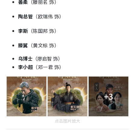
善柔
（滕丽名 饰）
陶总管
（欧瑞伟 饰）
李斯
（陈国邦 饰）
滕翼
（黄文标 饰）
乌博士
（廖启智 饰）
李小超
（邓一君 饰）
+3
点击图片放大