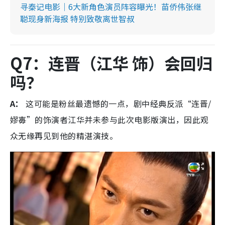
寻秦记电影｜6大新角色演员阵容曝光！苗侨伟张继
聪现身新海报 特别致敬离世智叔
Q7：连晋（江华 饰）会回归
吗？
A：
这可能是粉丝最遗憾的一点，剧中经典反派“连晋/
嫪毐”的饰演者江华并未参与此次电影版演出，因此观
众无缘再见到他的精湛演技。