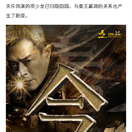
天乐饰演的项少龙已归隐田园，与秦王嬴政的关系也产
生了剧变。