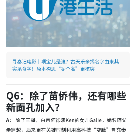
寻秦记电影丨项宝儿是谁？古天乐亲揭名字由来其
实系食字！原本构思“呢个名”更核突
Q6：除了苗侨伟，还有哪些
新面孔加入？
A：
除了三哥，白百何饰演Ken的女儿Galie，她跟随父
亲穿越，后来更在关键时刻利用高科技“变脸”冒充秦