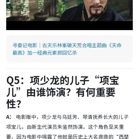
寻秦记电影｜古天乐林峯破天荒合唱主题曲《天命
最高》加一经典元素掀回忆杀
Q5：项少龙的儿子“项宝
儿”由谁饰演？有何重要
性？
A：
电影版中，项少龙与乌廷芳、琴清抚养长大的儿子
项宝儿，由新生代演员朱鉴然饰演。这个角色至关重
要，因为电影中揭露了他就是历史上大名鼎鼎的“西楚