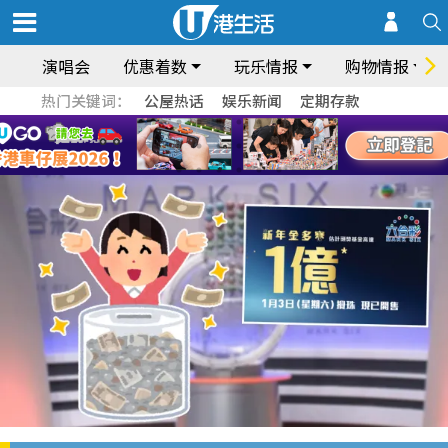
演唱会
优惠着数
玩乐情报
购物情报
热门关键词：
公屋热话
娱乐新闻
定期存款