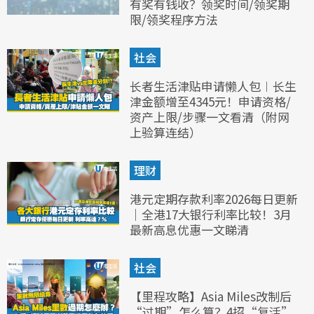
有奖有钱收？领奖时间/领奖期
限/领奖程序方法
社会
长者生活津贴申请懒人包︱长生
津金额增至4345元！申请资格/
资产上限/步骤一文看清（附网
上验算连结）
理财
港元定期存款利率2026每日更新
｜全港17大银行利率比较！3月
最新高息优惠一文睇清
社会
【里程攻略】Asia Miles改制后
“过期”怎么算？4招“复活”