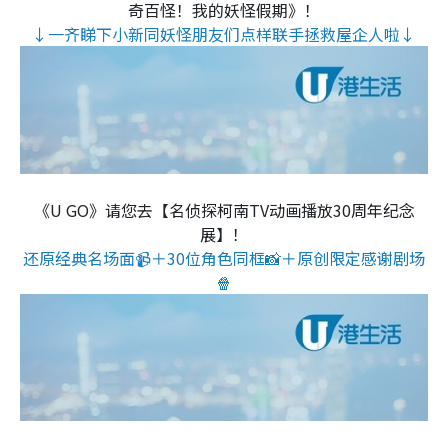
奇百怪！我的妖怪假期》！
↓一齐睇下小新同妖怪朋友们点样联手拯救屋企人啦↓
《U GO》请您去【名侦探柯南TV动画播放30周年纪念
展】！
还原经典名场面📹＋30位角色同框📸＋原创限定感谢剧场
🍿