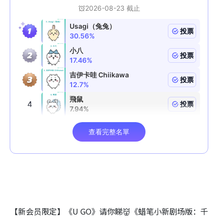
【新会员限定】《U GO》请你睇👹《蜡笔小新剧场版：千