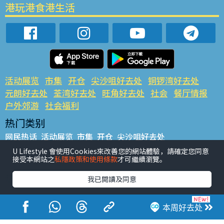
港玩港食港生活
活动展览
市集
开仓
尖沙咀好去处
铜锣湾好去处
元朗好去处
荃湾好去处
旺角好去处
社会
餐厅情报
户外郊游
社会福利
热门类别
网民热话
活动展览
市集
开仓
尖沙咀好去处
铜锣湾好去处
元朗好去处
荃湾好去处
旺角好去处
社会
U Lifestyle 會使用Cookies來改善您的網站體驗，請確定您同意
接受本網站之
私隱政策和使用條款
才可繼續瀏覽。
餐厅情报
户外郊游
热门标签
我已閱讀及同意
#UGO揾好去处
#人气活动推介
#美食社群热话
#亲子玩乐好去处
#ULifestyle应用程式
#限时抢
本周好去处
#UJetso礼物放送
#ULifestyle商户中心
#著数
#网络热话