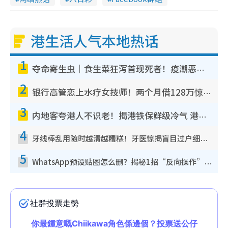
港生活人气本地热话
1
夺命寄生虫｜食生菜狂泻首现死者！疫潮恶化录1.8万宗病例 揭洗菜3大谬误
2
银行高管恋上水疗女技师！两个月借128万惊觉“沉船”沉落火海 揭背后疑似邪教操控卖淫
3
内地客夸港人不识老！揭港铁保鲜级冷气 港人求放过：别投诉
4
牙线棒乱用随时越清越糟糕！牙医惊揭盲目过户细菌恐致蛀牙：这种才是日常真保养
5
WhatsApp预设贴图怎么删？揭秘1招“反向操作”还原简洁界面 附3步实测教程