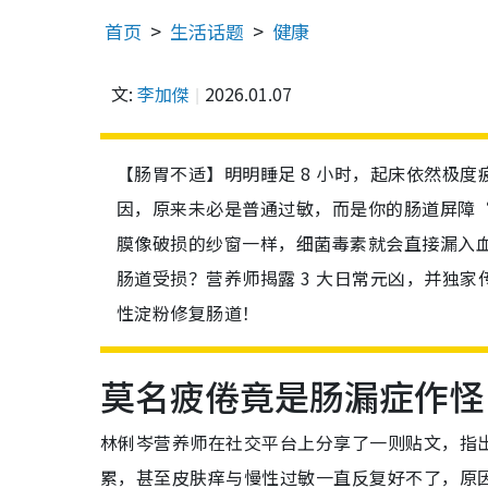
首页
生活话题
健康
文:
李加傑
2026.01.07
【肠胃不适】明明睡足 8 小时，起床依然极
因，原来未必是普通过敏，而是你的肠道屏障
膜像破损的纱窗一样，细菌毒素就会直接漏入
肠道受损？营养师揭露 3 大日常元凶，并独
性淀粉修复肠道！
莫名疲倦竟是肠漏症作怪
林俐岑营养师在社交平台上分享了一则贴文，指
累，甚至皮肤痒与慢性过敏一直反复好不了，原