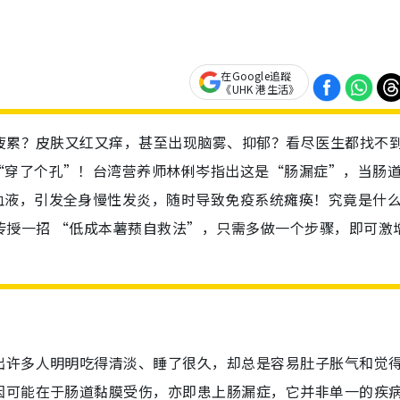
在Google追蹤
《UHK 港生活》
度疲累？皮肤又红又痒，甚至出现脑雾、抑郁？看尽医生都找不
“穿了个孔”！台湾营养师林俐岑指出这是“肠漏症”，当肠
血液，引发全身慢性发炎，随时导致免疫系统瘫痪！究竟是什
家传授一招 “低成本薯蓣自救法”，只需多做一个步骤，即可激
出许多人明明吃得清淡、睡了很久，却总是容易肚子胀气和觉
因可能在于肠道黏膜受伤，亦即患上肠漏症，它并非单一的疾