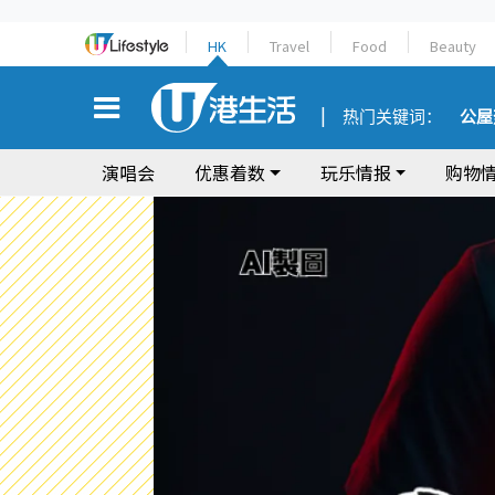
HK
Travel
Food
Beauty
热门关键词：
公屋
演唱会
优惠着数
玩乐情报
购物