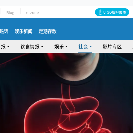
Blog
e-zone
U GO搵好去處
热话
娱乐新闻
定期存款
情报
饮食情报
娱乐
社会
影片专区