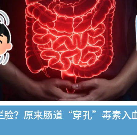
烂脸？原来肠道“穿孔”毒素入血