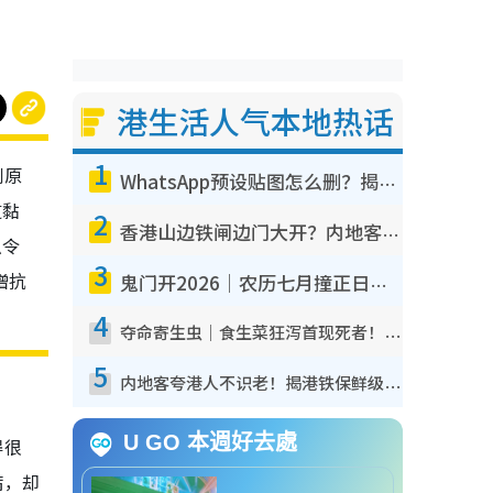
港生活人气本地热话
1
到原
WhatsApp预设贴图怎么删？揭秘1招“反向操作”还原简洁界面 附3步实测教程
道黏
2
香港山边铁闸边门大开？内地客困惑意义何在！网友神回复：这种叫法理性防御
么令
3
增抗
鬼门开2026｜农历七月撞正日全食特别邪？专家警告切忌做一事！揭4大禁忌+2招保平安
4
夺命寄生虫｜食生菜狂泻首现死者！疫潮恶化录1.8万宗病例 揭洗菜3大谬误
5
内地客夸港人不识老！揭港铁保鲜级冷气 港人求放过：别投诉
U GO 本週好去處
得很
病，却