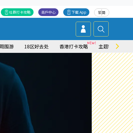
社群打卡攻略
商戶中心
下載 App
繁
简
周围游
18区好去处
香港打卡攻略
主题特集