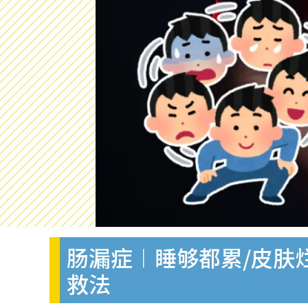
肠漏症︱睡够都累/皮肤
救法