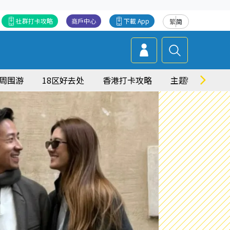
社群打卡攻略
商戶中心
下載 App
繁
简
周围游
18区好去处
香港打卡攻略
主题特集