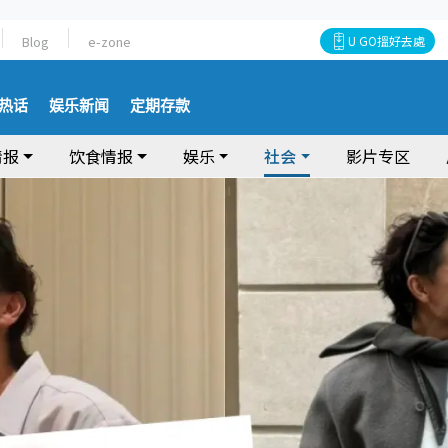
Blog
e-zone
U GO搵好去處
热话
娱乐新闻
定期存款
情报
饮食情报
娱乐
社会
影片专区