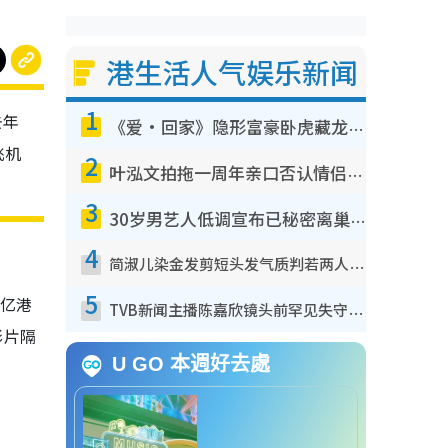
港生活人气娱乐新闻
1
去年
《爱·回家》隐形富豪卧虎藏龙！盘点12位财气逼人的有钱艺人：这位美女3亿身家不愁做
飞机
2
叶泓文拍拖一周年亲口否认情侣关系？！被质疑感情造假竟称GM“普通同事”
3
30岁男艺人低调宣布已秘密离巢！人气急跌变失踪人口：“这几年过得并不容易”
4
简淑儿染金发剪短头发气质判若两人！吓坏老公麦大力都认不出：“你做什么？”
5
6亿港
TVB新闻主播陈嘉欣镜头前罕见失守！遭林超英一句话突袭吓坏当场大笑
影片隔
U GO 本週好去處