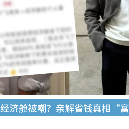
坐经济舱被嘲？亲解省钱真相“