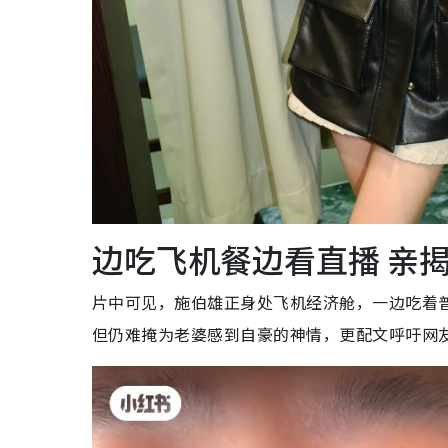
边吃飞机餐边看直播 亲
片中可见，施伯雄正身处飞机经济舱，一边吃着
但仍难掩为老婆感到自豪的神情，更配文呼吁网