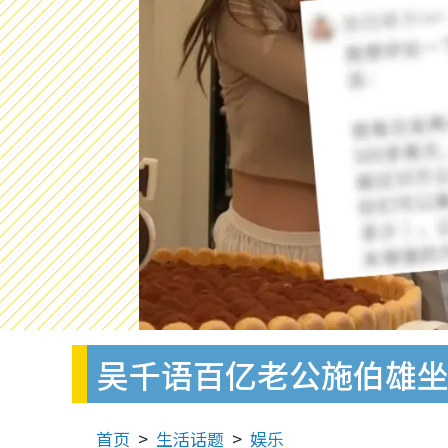
吴千语百亿老公施伯雄
首页
生活话题
娱乐