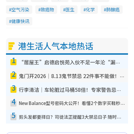
空气污染
致癌物
医生
化学
肺腺癌
健康快讯
港生活人气本地热话
1
“居屋王”启德启悦苑入伙不足一年沦“漏水之王”！插座喷火花致大停电 多户业主全屋家电报废
2
鬼门开2026｜8.13鬼节禁忌 22件事不能做！烧肉、刺身要少食？半夜勿吹口哨/打给个电话
3
行李清洁｜车轮脏过马桶58倍！专家警告忌用酒精擦 教1招免脏手除菌
4
New Balance型号密码大公开！看懂2个数字买鞋秒知功能免中伏 附5大热门鞋款
5
剪头发都要择日？司徒法正提醒3大禁忌日子 随时剪走财运！这日剪发恐“剪寿命”？