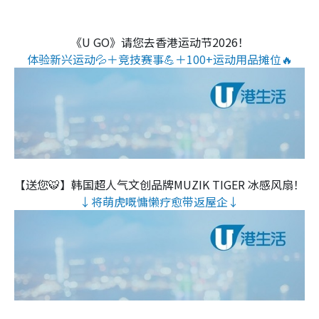
《U GO》请您去香港运动节2026！
体验新兴运动💦＋竞技赛事💪＋100+运动用品摊位🔥
【送您🐯】韩国超人气文创品牌MUZIK TIGER 冰感风扇！
↓将萌虎嘅慵懒疗愈带返屋企↓