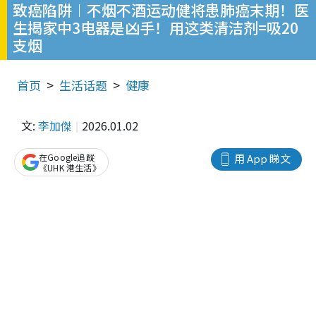
致癌陷阱︱不烟不酒运动健将患肺癌末期！医
生揭家中3电器是凶手！用这类清洁剂=吸20
支烟
首页
生活话题
健康
文:
李加傑
2026.01.02
在Google追蹤
用 App 睇文
《UHK 港生活》