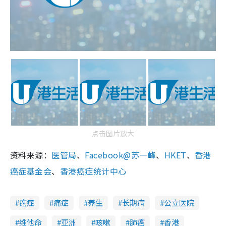
点击图片放大
资料来源：
医管局
、
Facebook@苏一峰
、
HKET
、
香港
癌症基金会
、
香港癌症统计中心
癌症
痛症
养生
长期病
公立医院
维他命
亚洲
咳嗽
肺癌
香港