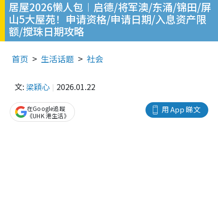
居屋2026懒人包︱启德/将军澳/东涌/锦田/屏
山5大屋苑！申请资格/申请日期/入息资产限
额/搅珠日期攻略
首页
生活话题
社会
文:
梁穎心
2026.01.22
在Google追蹤
用 App 睇文
《UHK 港生活》