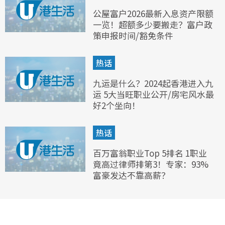
公屋富户2026最新入息资产限额
一览！超额多少要搬走？富户政
策申报时间/豁免条件
热话
九运是什么？2024起香港进入九
运 5大当旺职业公开/房宅风水最
好2个坐向！
热话
百万富翁职业Top 5排名 1职业
竟高过律师排第3！专家：93%
富豪发达不靠高薪？