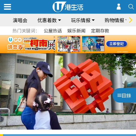
演唱会
优惠着数
玩乐情报
购物情报
热门关键词：
公屋热话
娱乐新闻
定期存款
目錄