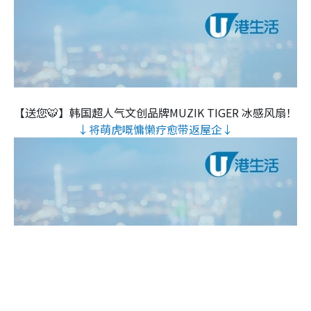
【送您🐯】韩国超人气文创品牌MUZIK TIGER 冰感风扇！
↓将萌虎嘅慵懒疗愈带返屋企↓