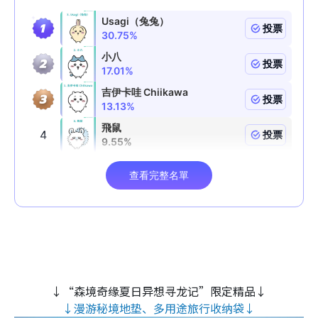
↓“森境奇缘夏日异想寻龙记”限定精品↓
↓漫游秘境地垫、多用途旅行收纳袋↓