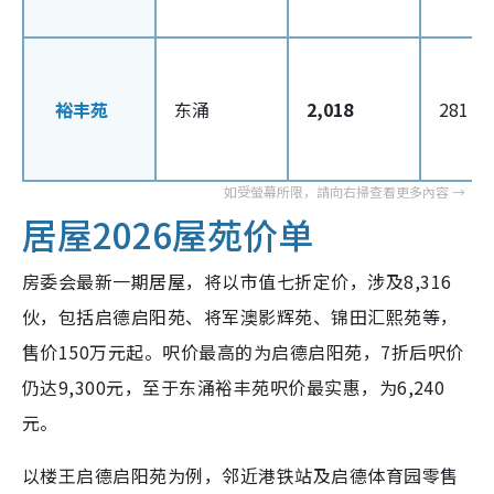
裕丰苑
东涌
2,018
281 – 
居屋2026屋苑价单
房委会最新一期居屋，将以市值七折定价，涉及8,316
伙，包括启德启阳苑、将军澳影辉苑、锦田汇熙苑等，
售价150万元起。呎价最高的为启德启阳苑，7折后呎价
仍达9,300元，至于东涌裕丰苑呎价最实惠，为6,240
元。
以楼王启德启阳苑为例，邻近港铁站及启德体育园零售