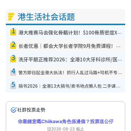
港生活社会话题
1
港大推赛马会强化骨骼计划！$100骨质密度X光检查 完成免费运动训练送超市礼券！附参加资格
2
长者优惠｜都会大学长者学院9月免费课程！多媒体/微电影创作/网络安全 附报名方法教学
3
洗牙平靓正推荐2026：全港10大牙科诊所/医院懒人包，夜诊至8点/镇静洁牙/医疗券适用
4
警方即日起全港大执法！抓行人乱过马路+司机不专注驾驶！乱过马路罚$2000
5
捐书2026︱全港13大捐书/卖书地点懒人包 二手课本最高$150＋旧书换免费咖啡/戏票