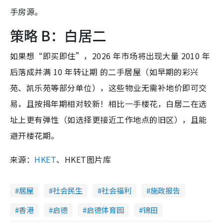
手房源。
策略 B：白居二
如果想“即买即住”，2026 年市场将出现大量 2010 年
后落成并满 10 年转让期 的二手居屋（如早期的彩兴
苑、凯乐苑等部分单位），这些物业无需补地价即可交
易，且按揭年期相对较新！相比一手楼花，白居二在选
址上更有弹性（如选择更接近工作地点的旧区），且能
避开楼花期。
来源：
HKET
、HKET图片库
居屋
社会民生
社会福利
施政报告
香港
启德
启德体育园
锦田