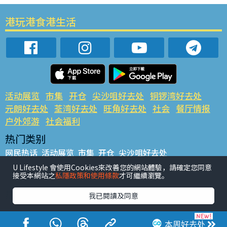
港玩港食港生活
活动展览
市集
开仓
尖沙咀好去处
铜锣湾好去处
元朗好去处
荃湾好去处
旺角好去处
社会
餐厅情报
户外郊游
社会福利
热门类别
网民热话
活动展览
市集
开仓
尖沙咀好去处
铜锣湾好去处
元朗好去处
荃湾好去处
旺角好去处
社会
U Lifestyle 會使用Cookies來改善您的網站體驗，請確定您同意
接受本網站之
私隱政策和使用條款
才可繼續瀏覽。
餐厅情报
户外郊游
热门标签
我已閱讀及同意
#UGO揾好去处
#人气活动推介
#美食社群热话
#亲子玩乐好去处
#ULifestyle应用程式
#限时抢
本周好去处