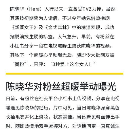
陈晓华（Hera）入行以来一直备受TVB力捧，虽然
其演技初期曾为人诟病，不过今年她凭借热播剧
《新闻女王》及《金式森林》中的精湛表现，成功
摆脱演技生硬的标签，人气急升。早前，有粉丝在
小红书分享一段在电视城野生捕获陈晓华的视频，
其私下一个超暖心举动曝光后，随即令大批网友被
“圈粉”，直呼：“3秒爱上这个女人！”
陈晓华对粉丝超暖举动曝光
日前，有粉丝在社交平台小红书上传视频，分享在电视
城遇见陈晓华的经历。片中可见，当日陈晓华身穿黑色
长袖毛衣并化上淡妆，状态甚佳。当她看见粉丝伸出手
时，随即热情地双手紧握对方，对话期间更一直真诚注