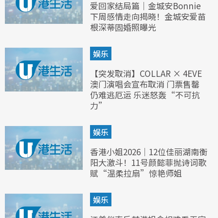
爱回家结局篇｜金城安Bonnie
下周感情走向揭晓！金城安爱苗
根深蒂固婚照曝光
娱乐
【突发取消】COLLAR × 4EVE
澳门演唱会宣布取消 门票售罄
仍难逃厄运 乐迷怒轰“不可抗
力”
娱乐
香港小姐2026｜12位佳丽湖南衡
阳大激斗！11号颜懿菲抛诗词歌
赋“温柔拉扇”惊艳师姐
娱乐