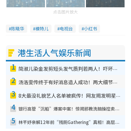
点击图片放大
陈晓华
模特儿
电视台
小红书
港生活人气娱乐新闻
1
简淑儿染金发剪短头发气质判若两人！吓坏老公麦大力都认不出：“你做什么？”
2
汤洛雯传终于有好消息造人成功！两大细节曝孕味极浓引猜测：大肚婆先会咁！
3
8大最没礼貌艺人名单被疯传！网友揭发明星真面目，一致数落这一位是无品天花板？
4
银行高管“沉船”爆案中案！惊揭邪教洗脑操控卖淫被吞600万，幕后黑手讲多错多
5
林芊妤亲解12年前“残厕Gathering”真相！高层解约一句话重创尊严，至今拒返TVB