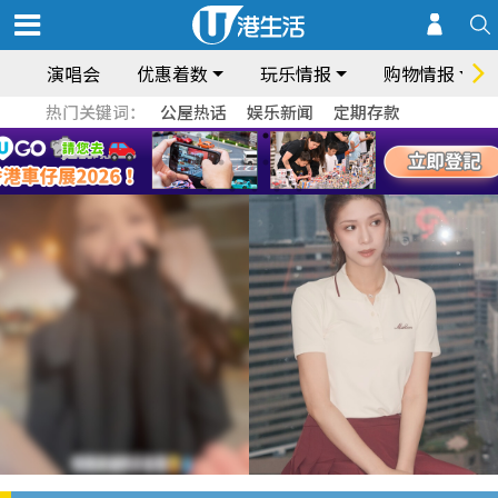
演唱会
优惠着数
玩乐情报
购物情报
热门关键词：
公屋热话
娱乐新闻
定期存款