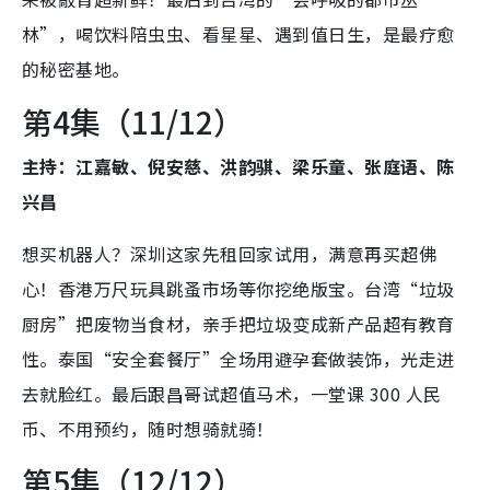
林”，喝饮料陪虫虫、看星星、遇到值日生，是最疗愈
的秘密基地。
第4集（11/12）
主持：江嘉敏、倪安慈、洪韵骐、梁乐童、张庭语、陈
兴昌
想买机器人？深圳这家先租回家试用，满意再买超佛
心！香港万尺玩具跳蚤市场等你挖绝版宝。台湾“垃圾
厨房”把废物当食材，亲手把垃圾变成新产品超有教育
性。泰国“安全套餐厅”全场用避孕套做装饰，光走进
去就脸红。最后跟昌哥试超值马术，一堂课 300 人民
币、不用预约，随时想骑就骑！
第5集（12/12）