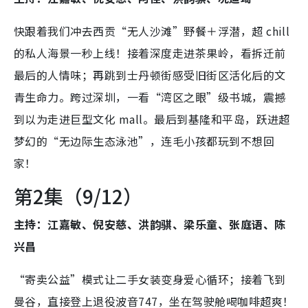
快跟着我们冲去西贡“无人沙滩”野餐＋浮潜，超 chill
的私人海景一秒上线！接着深度走进茶果岭，看拆迁前
最后的人情味；再跳到士丹顿街感受旧街区活化后的文
青生命力。跨过深圳，一看“湾区之眼”级书城，震撼
到以为走进巨型文化 mall。最后到基隆和平岛，跃进超
梦幻的“无边际生态泳池”，连毛小孩都玩到不想回
家！
第2集（9/12）
主持：江嘉敏、倪安慈、洪韵骐、梁乐童、张庭语、陈
兴昌
“寄卖公益”模式让二手女装变身爱心循环；接着飞到
曼谷，直接登上退役波音747，坐在驾驶舱喝咖啡超爽！