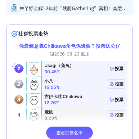
5
林芊妤亲解12年前“残厕Gathering”真相！高层解约一句话重创尊严，至今拒返TVB