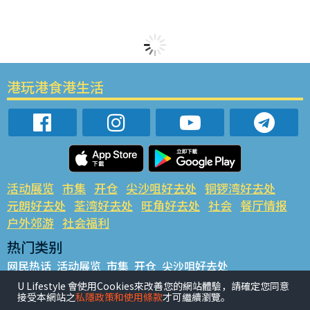
港玩港食港生活
活动展览
市集
开仓
尖沙咀好去处
铜锣湾好去处
元朗好去处
荃湾好去处
旺角好去处
社会
餐厅情报
户外郊游
社会福利
热门类别
网民热话
活动展览
市集
开仓
尖沙咀好去处
铜锣湾好去处
元朗好去处
荃湾好去处
旺角好去处
社会
U Lifestyle 會使用Cookies來改善您的網站體驗，請確定您同意
接受本網站之
私隱政策和使用條款
才可繼續瀏覽。
餐厅情报
户外郊游