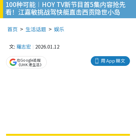
100种可能︱HOY TV新节目首5集内容抢先
看！江嘉敏挑战驾快艇直击西贡隐世小岛
首页
生活话题
娱乐
文:
羅志宏
2026.01.12
在Google追蹤
用 App 睇文
《UHK 港生活》