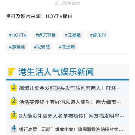
点击图片放大
资料及图片来源：HOYTV提供
HOYTV
综艺节目
江嘉敏
曾乐彤
游莨维
倪安慈
冼迪琦
港生活人气娱乐新闻
1
简淑儿染金发剪短头发气质判若两人！吓坏老公麦大力都认不出：“你做什么？”
2
汤洛雯传终于有好消息造人成功！两大细节曝孕味极浓引猜测：大肚婆先会咁！
3
8大最没礼貌艺人名单被疯传！网友揭发明星真面目，一致数落这一位是无品天花板？
4
银行高管“沉船”爆案中案！惊揭邪教洗脑操控卖淫被吞600万，幕后黑手讲多错多