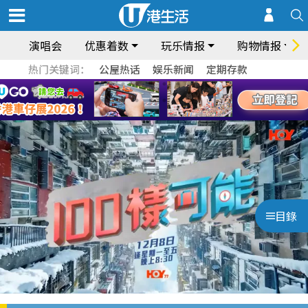
演唱会
优惠着数
玩乐情报
购物情报
热门关键词：
公屋热话
娱乐新闻
定期存款
目錄