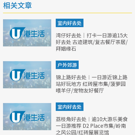
相关文章
室内好去处
湾仔好去处｜打卡一日游逾15大
好去处 古迹建筑/复古餐厅茶居/
拜姻缘石
户外郊游
锦上路好去处︱一日游近锦上路
站好玩地方 红砖屋市集/菠萝园
喂羊仔/宠物友好餐厅
室内好去处
荔枝角好去处︱逾10大游乐美食
一日游推荐 D2 Place市集/岭南
之风公园/红砖屋展览馆