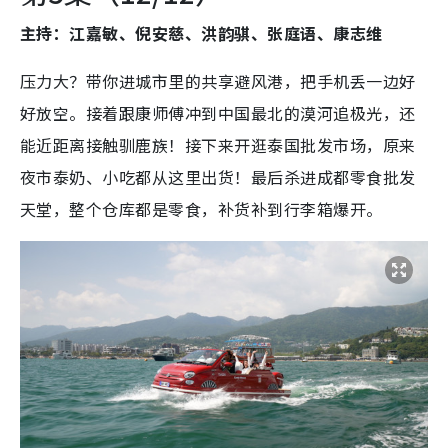
主持：江嘉敏、倪安慈、洪韵骐、张庭语、康志维
压力大？带你进城市里的共享避风港，把手机丢一边好
好放空。接着跟康师傅冲到中国最北的漠河追极光，还
能近距离接触驯鹿族！接下来开逛泰国批发市场，原来
夜市泰奶、小吃都从这里出货！最后杀进成都零食批发
天堂，整个仓库都是零食，补货补到行李箱爆开。