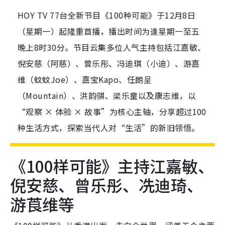
HOY TV 77台全新节目《100种可能》于12月8日
（星期一）起隆重首播，播出时间为逢星期一至五
晚上8时30分。节目云集多位人气主持包括江嘉敏、
倪安慈（阿慈）、曾乐彤、冯迪琪（小迪）、游嘉
维（蚊蚊Joe）、嘉宝Kapo、任朗呈
（Mountain）、洪韵骐、梁乐童以及康志维，以
“观察 × 体验 × 故事”为核心主轴，分享超过100
种生活方式，探索当代人对“生活”的新旧领悟。
《100样可能》主持江嘉敏、
倪安慈、曾乐彤、冼迪琦、
游莨维等