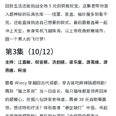
回到生活还能挑战全场 5 元的铜板挖宝。这集更带你潜
入超神秘的玩具仓库——扭蛋、盲盒、袖珍屋多到看不
完，还能直接挑选自己想要的款式。最后跟着昌哥一起
冲上天空，亲身驾机飞越珠海，以上帝视角俯瞰城市，
圆一个男人的飞行梦！
第3集（10/12）
主持：江嘉敏、倪安慈、洪韵骐、梁乐童、游莨维、游
燕娜、阿佳
跟着 Wincy 穿越回古代成都，穿古装吃麻辣锅超戏剧！
再到“猫之茶房”当一日店长，每只猫咪都是领养回来
的超暖心。挖掘八仙饼家老味道，再被 38 元自助餐震
惊。想试特别疗法？体验香港“悬空敲打”中医，吊起
来被敲背超新鲜！最后到台湾的“会呼吸的都市丛