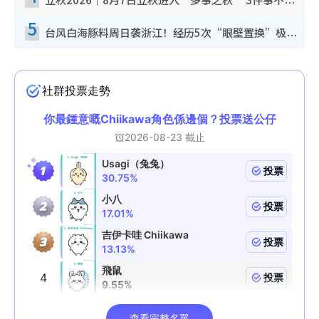
立秋2026｜8月7日立秋进入“多事之秋” 3件事不可做！专家教6招开运 清杂物／钱包纳气接好运
5
台风白海豚料周日袭浙江！经历5次“眼壁置换”极罕见 成登陆内地最长途台风