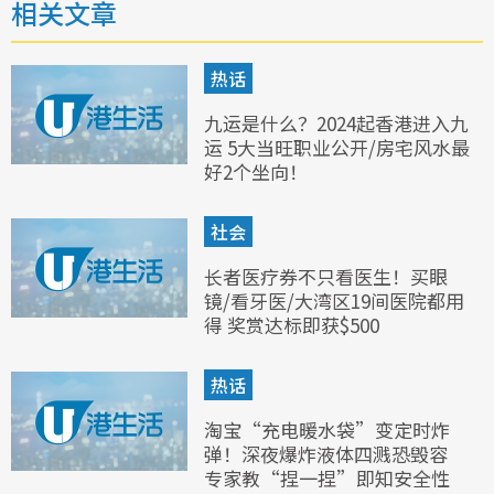
相关文章
热话
九运是什么？2024起香港进入九
运 5大当旺职业公开/房宅风水最
好2个坐向！
社会
长者医疗券不只看医生！买眼
镜/看牙医/大湾区19间医院都用
得 奖赏达标即获$500
热话
淘宝“充电暖水袋”变定时炸
弹！深夜爆炸液体四溅恐毁容
专家教“捏一捏”即知安全性