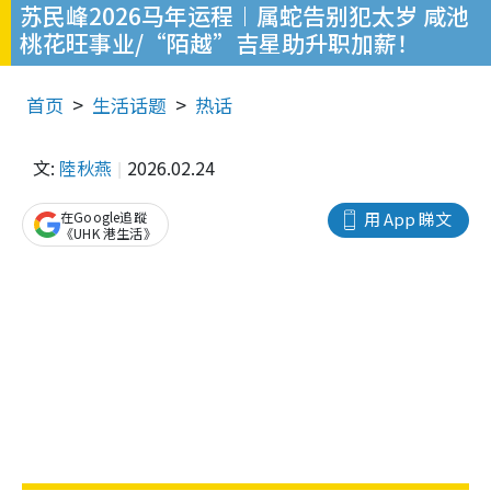
苏民峰2026马年运程︱属蛇告别犯太岁 咸池
桃花旺事业/“陌越”吉星助升职加薪！
首页
生活话题
热话
文:
陸秋燕
2026.02.24
在Google追蹤
用 App 睇文
《UHK 港生活》