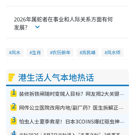
2026年属蛇者在事业和人际关系方面有何
发展？
风水
生肖
农历新年
苏民峰
风水师
港生活人气本地热话
1
装修拆铁闸随时变贼人目标？网友揭2大关键用途：装新款等于白装？附新旧铁闸分别
2
网传公立医院改用内地/副厂药？医生拆解正副厂分别，揭4类人换药随时出事
3
怕虫人士夏季救星！日本3COINS爆红驱虫神器$45起 1招“全程免触碰”轻松搞定小强
4