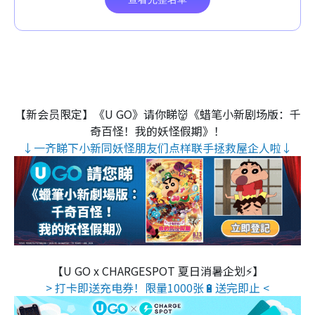
【新会员限定】《U GO》请你睇👹《蜡笔小新剧场版：千
奇百怪！我的妖怪假期》！
↓一齐睇下小新同妖怪朋友们点样联手拯救屋企人啦↓
【U GO x CHARGESPOT 夏日消暑企划⚡】
> 打卡即送充电券！限量1000张🔋送完即止 <