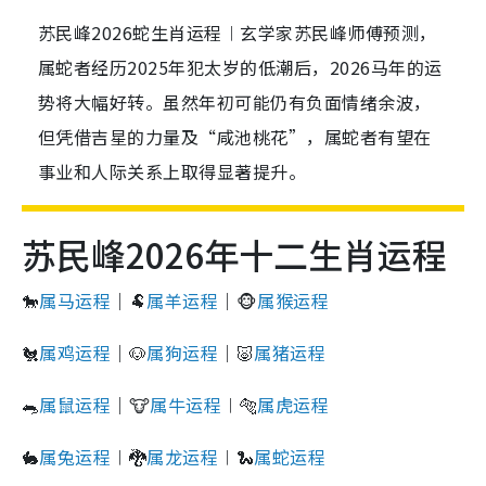
苏民峰2026蛇生肖运程︱玄学家苏民峰师傅预测，
属蛇者经历2025年犯太岁的低潮后，2026马年的运
势将大幅好转。虽然年初可能仍有负面情绪余波，
但凭借吉星的力量及“咸池桃花”，属蛇者有望在
事业和人际关系上取得显著提升。
苏民峰2026年十二生肖运程
🐎
属马运程
｜🐏
属羊运程
｜🐵
属猴运程
🐔
属鸡运程
｜🐶
属狗运程
｜🐷
属猪运程
🐀
属鼠运程
｜🐮
属牛运程
︱🐅
属虎运程
🐇
属兔运程
︱🐉
属龙运程
︱🐍
属蛇运程