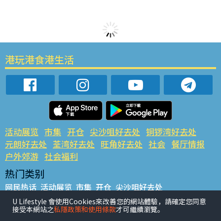
港玩港食港生活
活动展览
市集
开仓
尖沙咀好去处
铜锣湾好去处
元朗好去处
荃湾好去处
旺角好去处
社会
餐厅情报
户外郊游
社会福利
热门类别
网民热话
活动展览
市集
开仓
尖沙咀好去处
铜锣湾好去处
元朗好去处
荃湾好去处
旺角好去处
社会
U Lifestyle 會使用Cookies來改善您的網站體驗，請確定您同意
接受本網站之
私隱政策和使用條款
才可繼續瀏覽。
餐厅情报
户外郊游