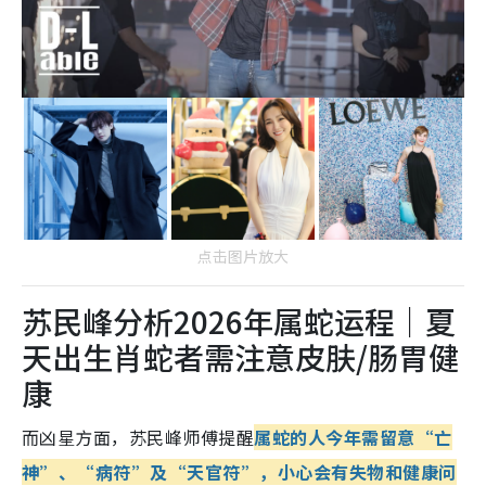
点击图片放大
苏民峰分析2026年属蛇运程｜夏
天出生肖蛇者需注意皮肤/肠胃健
康
而凶星方面，苏民峰师傅提醒
属蛇的人今年需留意“亡
神”、“病符”及“天官符”，小心会有失物和健康问