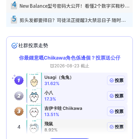
4
New Balance型号密码大公开！看懂2个数字买鞋秒知功能免中伏 附5大热门鞋款
5
剪头发都要择日？司徒法正提醒3大禁忌日子 随时剪走财运！这日剪发恐“剪寿命”？