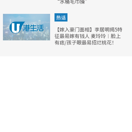
“水桶毛巾操”
热话
【嫁入豪门面相】李居明揭5特
征最易嫁有钱人 麦玲玲︱脸上
有痣/孩子眼最易招烂桃花！