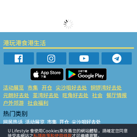
港玩港食港生活
活动展览
市集
开仓
尖沙咀好去处
铜锣湾好去处
元朗好去处
荃湾好去处
旺角好去处
社会
餐厅情报
户外郊游
社会福利
热门类别
网民热话
活动展览
市集
开仓
尖沙咀好去处
铜锣湾好去处
元朗好去处
荃湾好去处
旺角好去处
社会
U Lifestyle 會使用Cookies來改善您的網站體驗，請確定您同意
接受本網站之
私隱政策和使用條款
才可繼續瀏覽。
餐厅情报
户外郊游