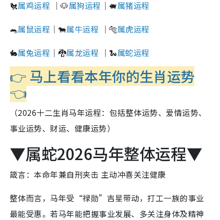
🐔
属鸡运程
｜🐶
属狗运程
｜🐖
属猪运程
🐀
属鼠运程
｜🐄
属牛运程
｜🐅
属虎运程
🐇
属兔运程
｜🐉
属龙运程
｜🐍
属蛇运程
👉 马上看看本年你的生肖运势
👈
（2026十二生肖马年运程：包括整体运势、爱情运势、
事业运势、财运、健康运势）
▼属蛇2026马年整体运程▼
箴言：本命年兼自刑夹击 主动冲喜关注健康
整体而言，马年受“禄勋”吉星带动，打工一族的事业
最能受惠。若马年能把握事业发展、多关注身体及精神