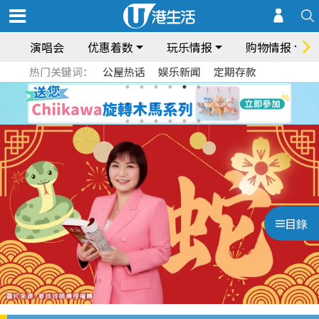
演唱会
优惠着数
玩乐情报
购物情报
热门关键词：
公屋热话
娱乐新闻
定期存款
目錄