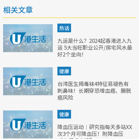
相关文章
热话
九运是什么？2024起香港进入九
运 5大当旺职业公开/房宅风水最
好2个坐向！
健康
台湾医生揭毒袜4特征易褪色有
刺鼻味！长期穿恐增血癌、膀胱
癌风险
健康
降血压运动︱研究指每天多站XX
次3个月可降血压！附降血压