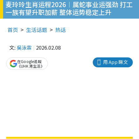
麦玲玲生肖运程2026︱属蛇事业运强劲 打工
一族有望升职加薪 整体运势稳定上升
首页
生活话题
热话
文:
吳泳霖
2026.02.08
在Google追蹤
用 App 睇文
《UHK 港生活》