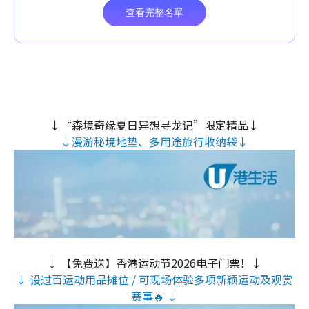
↓“森境奇缘夏日异想寻龙记”限定精品↓
↓漫游秘境地垫、多用途旅行收纳袋↓
↓ 【免费送】香港运动节2026电子门票！↓
↓ 设过百运动用品摊位 / 可现场体验多项新颖运动及观赏
赛事🔥 ↓