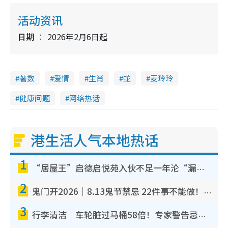
活动资讯
日期
2026年2月6日起
著数
爱情
生肖
蛇
麦玲玲
健康问题
网络热话
港生活人气本地热话
1
“居屋王”启德启悦苑入伙不足一年沦“漏水之王”！插座喷火花致大停电 多户业主全屋家电报废
2
鬼门开2026｜8.13鬼节禁忌 22件事不能做！烧肉、刺身要少食？半夜勿吹口哨/打给个电话
3
行李清洁｜车轮脏过马桶58倍！专家警告忌用酒精擦 教1招免脏手除菌