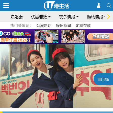
演唱会
优惠着数
玩乐情报
购物情报
热门关键词：
公屋热话
娱乐新闻
定期存款
目錄