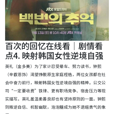
百次的回忆在线看｜剧情看
点4. 映射韩国女性逆境自强
英礼（金多美）为了家计忍受晕车、努力读书，钟熙
（辛叡恩饰）渴望挣脱原生家庭桎梏，两位女孩都在社
会中奋力前行，映射韩国女性逆境自强的精神。公交公
司“一定要收费”铁律、更有职场竞争、宿舍压力等现
实描写。英礼虽温柔善良却也有坚持原则的一面，钟熙
则叛逆自信、机智幽默，泡泡糖成为她不退缩勇气的象