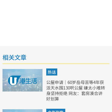
相关文章
热话
公屋申请｜60岁岳母苦等4年获
派天水围130呎公屋 嫌太小难转
身坚持拒绝 网友：套房凑合讲
好划算