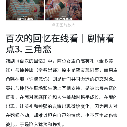
点击图片放大
百次的回忆在线看｜剧情看
点3. 三角恋
韩剧《百次的回忆》中，两位女主角高英礼（金多美
饰）与徐钟熙（辛叡恩饰）原本是挚友兼同事，而男主
角韩在弼（许楠儁饰）则是她们共同命运的初恋对象。
英礼与钟熙在职场和生活上互相支持，是彼此最亲密的
闺蜜，在面对家庭困难和人生挑战时携手成长。在弼的
出现，让英礼和钟熙的友情出现微妙变化，因为两人对
在弼都心动，却难以坦白自己的情感，也不愿主动伤害
彼此，于是陷入犹豫和挣扎。