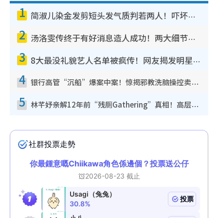
1
简淑儿染金发剪短头发气质判若两人！吓坏老公麦大力都认不出：“你做什么？”
2
汤洛雯传终于有好消息造人成功！两大细节曝孕味极浓引猜测：大肚婆先会咁！
3
8大最没礼貌艺人名单被疯传！网友揭发明星真面目，一致数落这一位是无品天花板？
4
银行高管“沉船”爆案中案！惊揭邪教洗脑操控卖淫被吞600万，幕后黑手讲多错多
5
林芊妤亲解12年前“残厕Gathering”真相！高层解约一句话重创尊严，至今拒返TVB