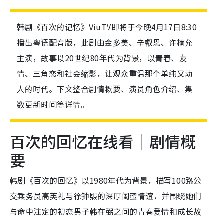
韩剧《百次的记忆》ViuTV即将于今晚4月17日8:30
播出粤语配音版，此剧由金多美、辛叡恩、许楠允
主演，故事以20世纪80年代为背景，以青春、友
情、三角恋和社会缩影，让观众重温那个单纯又动
人的时代。下文整合剧情概要、演员角色介绍、集
数更新时间等详情。
百次的回忆在线看｜剧情概
要
韩剧《百次的回忆》以1980年代为背景，描写100路公
交乘务员高英礼与徐钟熙的深厚闺蜜情谊，并围绕她们
与命中注定的初恋男子韩在弼之间的青春爱情和成长故