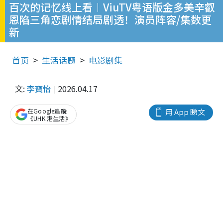
百次的记忆线上看︱ViuTV粤语版金多美辛叡
恩陷三角恋剧情结局剧透！演员阵容/集数更
新
首页
生活话题
电影剧集
文:
李寶怡
2026.04.17
在Google追蹤
用 App 睇文
《UHK 港生活》