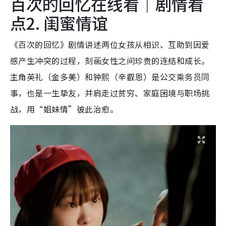
百次的回忆在线看｜剧情看
点2. 闺蜜情谊
《百次的回忆》剧情讲述两位女孩从相识、互助到因爱
感产生冲突的过程，刻画女性之间珍贵的连结和成长。
主角英礼（金多美）和钟熙（辛叡恩）是公交乘务员同
事，也是一生挚友，并肩走过贫穷、家庭困境与职场挑
战，用“姐妹情”彼此治愈。