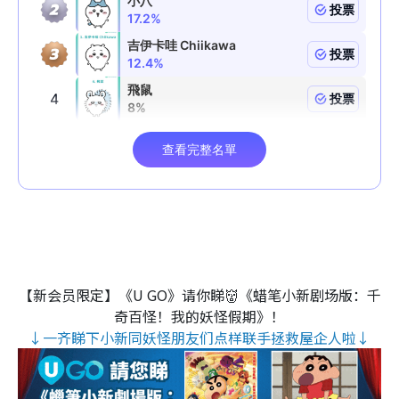
【新会员限定】《U GO》请你睇👹《蜡笔小新剧场版：千
奇百怪！我的妖怪假期》！
↓一齐睇下小新同妖怪朋友们点样联手拯救屋企人啦↓