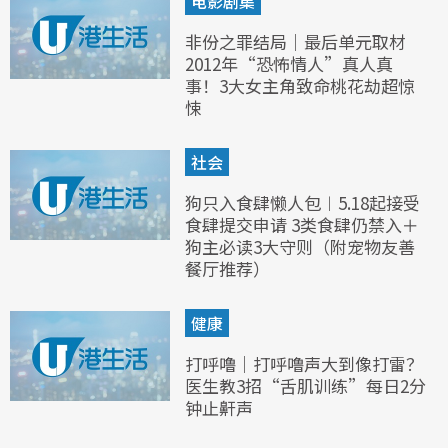
电影剧集
非份之罪结局｜最后单元取材
2012年“恐怖情人”真人真
事！3大女主角致命桃花劫超惊
悚
社会
狗只入食肆懒人包︱5.18起接受
食肆提交申请 3类食肆仍禁入＋
狗主必读3大守则（附宠物友善
餐厅推荐）
健康
打呼噜｜打呼噜声大到像打雷？
医生教3招“舌肌训练”每日2分
钟止鼾声