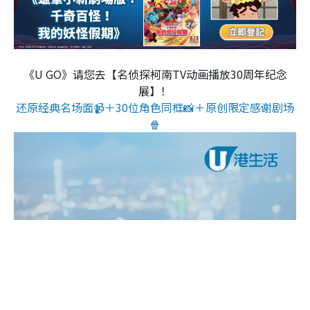
《U GO》请您去【名侦探柯南TV动画播放30周年纪念
展】！
还原经典名场面📹＋30位角色同框📸＋原创限定感谢剧场
🍿