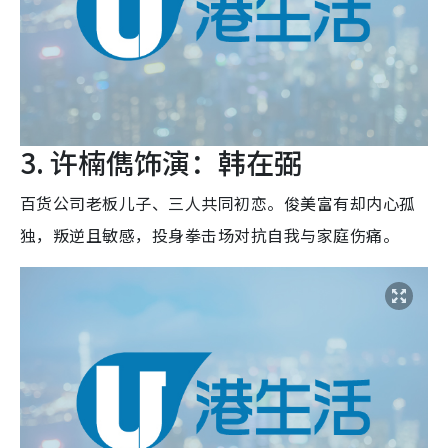
3. 许楠儁饰演：韩在弼
百货公司老板儿子、三人共同初恋。俊美富有却内心孤
独，叛逆且敏感，投身拳击场对抗自我与家庭伤痛。