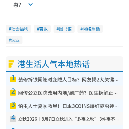
惠？
社会福利
著数
图书馆
网络热话
失业
港生活人气本地热话
1
装修拆铁闸随时变贼人目标？网友揭2大关键用途：装新款等于白装？附新旧铁闸分别
2
网传公立医院改用内地/副厂药？医生拆解正副厂分别，揭4类人换药随时出事
3
怕虫人士夏季救星！日本3COINS爆红驱虫神器$45起 1招“全程免触碰”轻松搞定小强
4
立秋2026｜8月7日立秋进入“多事之秋” 3件事不可做！专家教6招开运 清杂物／钱包纳气接好运