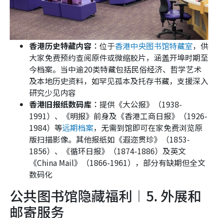
香港历史特藏内容︰
位于
香港中央图书馆特藏室
，供
大家免费预约查阅原件或微缩胶片，涵盖开埠时期至
今档案。当中逾20类特藏包括民俗经济、哲学艺术
及本地历史资料，如罕见孤本及托存书藏，支援深入
研究少见内容
香港旧报纸数码库︰
提供《大公报》（1938-
1991）、《明报》前身及《香港工商日报》（1926-
1984）等
远期档案
，无需到馆即可在家免费浏览原
版扫描影像。其他报纸如《遐迩贯珍》（1853-
1856）、《循环日报》（1874-1886）及英文
《China Mail》（1866-1961），部分有缺期但全文
数码化
公共图书馆隐藏福利︱5. 外展和
邮寄服务