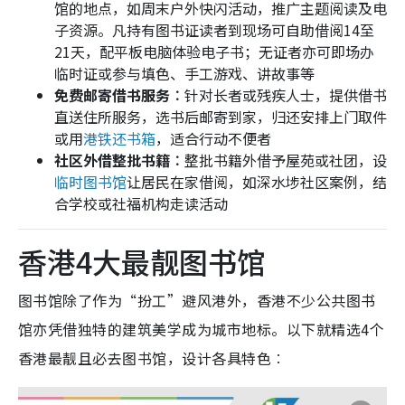
馆的地点，如周末户外快闪活动，推广主题阅读及电
子资源。凡持有图书证读者到现场可自助借阅14至
21天，配平板电脑体验电子书；无证者亦可即场办
临时证或参与填色、手工游戏、讲故事等
免费邮寄借书服务︰
针对长者或残疾人士，提供借书
直送住所服务，选书后邮寄到家，归还安排上门取件
或用
港铁还书箱
，适合行动不便者
社区外借整批书籍︰
整批书籍外借予屋苑或社团，设
临时图书馆
让居民在家借阅，如深水埗社区案例，结
合学校或社福机构走读活动
香港4大最靓图书馆
图书馆除了作为“扮工”避风港外，香港不少公共图书
馆亦凭借独特的建筑美学成为城市地标。以下就精选4个
香港最靓且必去图书馆，设计各具特色︰