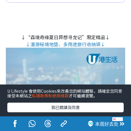
↓“森境奇缘夏日异想寻龙记”限定精品↓
↓漫游秘境地垫、多用途旅行收纳袋↓
U Lifestyle 會使用Cookies來改善您的網站體驗，請確定您同意
↓ 【免费送】香港运动节2026电子门票！↓
接受本網站之
私隱政策和使用條款
才可繼續瀏覽。
↓ 设过百运动用品摊位 / 可现场体验多项新颖运动及观赏
我已閱讀及同意
赛事🔥 ↓
本周好去处