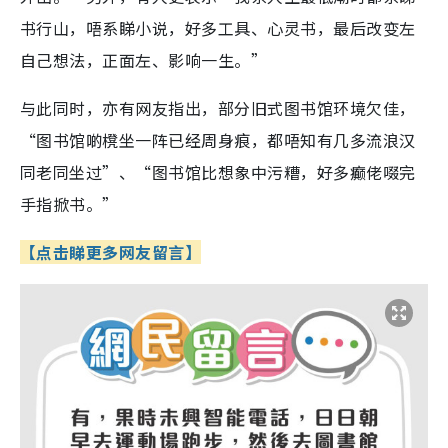
书行山，唔系睇小说，好多工具、心灵书，最后改变左
自己想法，正面左、影响一生。”
与此同时，亦有网友指出，部分旧式图书馆环境欠佳，
“图书馆啲櫈坐一阵已经周身痕，都唔知有几多流浪汉
同老同坐过”、“图书馆比想象中污糟，好多癫佬啜完
手指掀书。”
【点击睇更多网友留言】