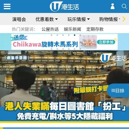
演唱会
优惠着数
玩乐情报
购物情报
热门关键词：
公屋热话
娱乐新闻
定期存款
目錄