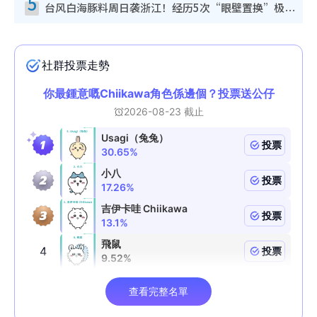
5
台风白海豚料周日袭浙江！经历5次“眼壁置换”极罕见 成登陆内地最长途台风