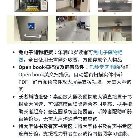
免电子储物柜费︰
年满60岁读者可
免电子储物柜
费
，全日使用无需额外收费，方便存放个人物品
Open book扫描仪及静音软件︰
乐龄专区电脑
内建
Open book英文扫描仪，自动翻页扫描实体书转
PDF，静音阅读软件放大屏幕支援视障，无需大声询
问
长者辅助设备︰
桌面放大器及便携放大镜直接置于书
报放大阅读，可调高度阅读桌适合不同身高，扶手椅
助长者起身；感应圈系统全馆覆盖，听障者配助听器
直通馆员，无需大声沟通借书或查询
特大字体书及有声书专区︰
特大字体书及有声书专区
遍布分馆，支援视力弱者在家或馆内借阅学习健康、