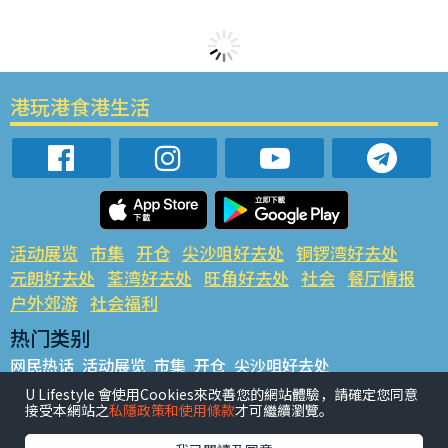
港玩港食港生活
活动展览
市集
开仓
尖沙咀好去处
铜锣湾好去处
元朗好去处
荃湾好去处
旺角好去处
社会
餐厅情报
户外郊游
社会福利
热门类别
网民热话
活动展览
市集
开仓
尖沙咀好去处
铜锣湾好去处
元朗好去处
荃湾好去处
旺角好去处
社会
U Lifestyle 會使用Cookies來改善您的網站體驗，請確定您同意
接受本網站之
私隱政策和使用條款
才可繼續瀏覽。
餐厅情报
户外郊游
热门标签