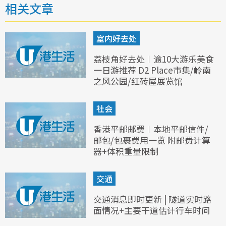
相关文章
室内好去处
荔枝角好去处︱逾10大游乐美食
一日游推荐 D2 Place市集/岭南
之风公园/红砖屋展览馆
社会
香港平邮邮费︱本地平邮信件/
邮包/包裹费用一览 附邮费计算
器+体积重量限制
交通
交通消息即时更新 | 隧道实时路
面情况+主要干道估计行车时间