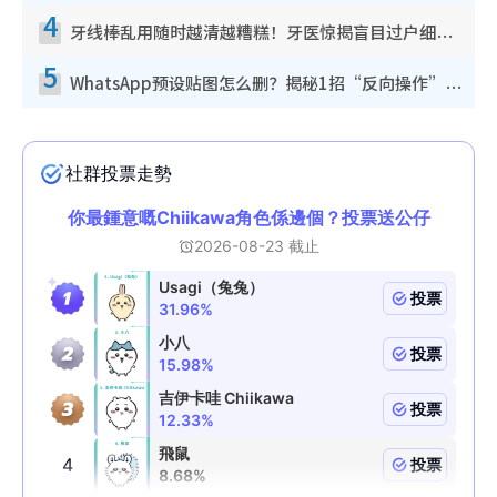
4
牙线棒乱用随时越清越糟糕！牙医惊揭盲目过户细菌恐致龋齿：这种才是日常真保养
5
WhatsApp预设贴图怎么删？揭秘1招“反向操作”还原简洁界面 附3步实测教程