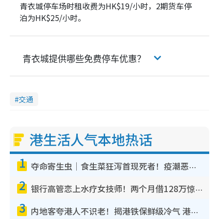
青衣城停车场时租收费为HK$19/小时，2期货车停
泊为HK$25/小时。
青衣城提供哪些免费停车优惠？
交通
港生活人气本地热话
1
夺命寄生虫｜食生菜狂泻首现死者！疫潮恶化录1.8万宗病例 揭洗菜3大谬误
2
银行高管恋上水疗女技师！两个月借128万惊觉“沉船”沉落火海 揭背后疑似邪教操控卖淫
3
内地客夸港人不识老！揭港铁保鲜级冷气 港人求放过：别投诉