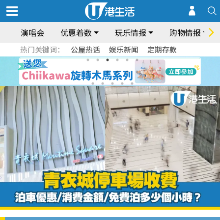
演唱会
优惠着数
玩乐情报
购物情报
热门关键词：
公屋热话
娱乐新闻
定期存款