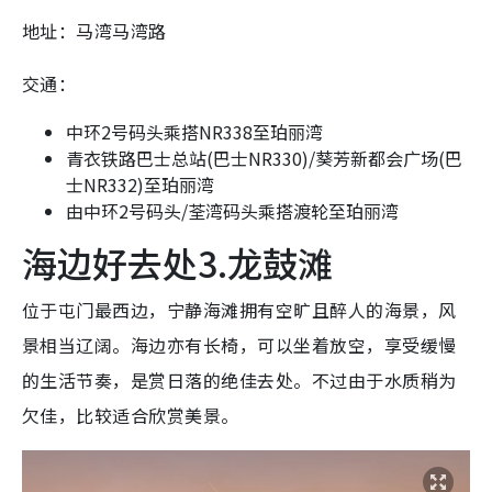
地址：马湾马湾路
交通：
中环2号码头乘搭NR338至珀丽湾
青衣铁路巴士总站(巴士NR330)/葵芳新都会广场(巴
士NR332)至珀丽湾
由中环2号码头/荃湾码头乘搭渡轮至珀丽湾
海边好去处3.龙鼓滩
位于屯门最西边，宁静海滩拥有空旷且醉人的海景，风
景相当辽阔。海边亦有长椅，可以坐着放空，享受缓慢
的生活节奏，是赏日落的绝佳去处。不过由于水质稍为
欠佳，比较适合欣赏美景。