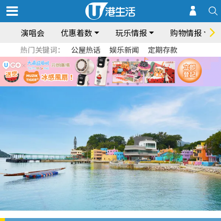
演唱会
优惠着数
玩乐情报
购物情报
热门关键词：
公屋热话
娱乐新闻
定期存款