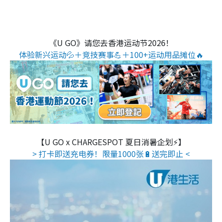
《U GO》请您去香港运动节2026！
体验新兴运动💦＋竞技赛事💪＋100+运动用品摊位🔥
【U GO x CHARGESPOT 夏日消暑企划⚡】
> 打卡即送充电券！限量1000张🔋送完即止 <