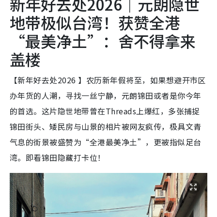
新年好去处2026｜元朗隐世
地带极似台湾！获赞全港
“最美净土”：舍不得拿来
盖楼
【新年好去处2026 】农历新年假将至，如果想避开市区
办年货的人潮，寻找一丝宁静，元朗锦田或者是你今年
的首选。这片隐世地带曾在Threads上爆红，多张捕捉
锦田街头、矮民房与山景的相片被网友疯传，极具文青
气息的街景被盛赞为“全港最美净土”，更被指似足台
湾。即看锦田隐藏打卡位！