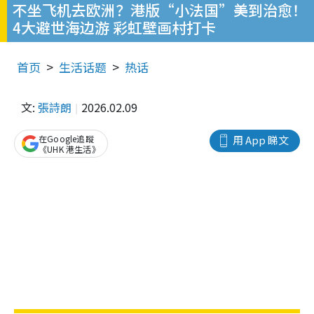
不坐飞机去欧洲？港版“小法国”美到治愈！
4大避世海边游 彩虹壁画村打卡
首页
生活话题
热话
文:
張詩朗
2026.02.09
在Google追蹤
用 App 睇文
《UHK 港生活》