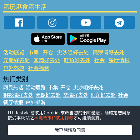
港玩港食港生活
活动展览
市集
开仓
尖沙咀好去处
铜锣湾好去处
元朗好去处
荃湾好去处
旺角好去处
社会
餐厅情报
户外郊游
社会福利
热门类别
网民热话
活动展览
市集
开仓
尖沙咀好去处
铜锣湾好去处
元朗好去处
荃湾好去处
旺角好去处
社会
餐厅情报
户外郊游
热门标签
U Lifestyle 會使用Cookies來改善您的網站體驗，請確定您同意
接受本網站之
私隱政策和使用條款
才可繼續瀏覽。
#UGO揾好去处
#人气活动推介
#美食社群热话
#亲子玩乐好去处
#ULifestyle应用程式
#限时抢
我已閱讀及同意
#UJetso礼物放送
#ULifestyle商户中心
#著数
#网络热话