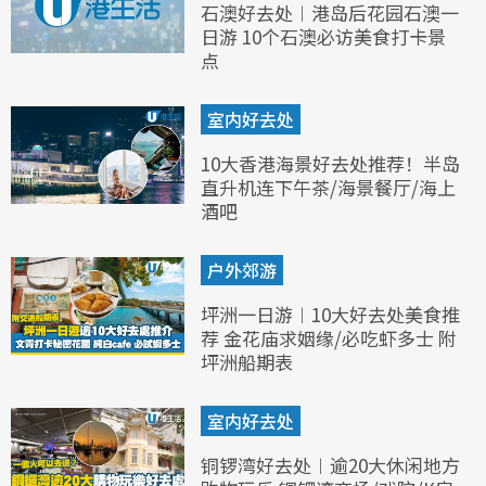
石澳好去处︱港岛后花园石澳一
日游 10个石澳必访美食打卡景
点
室内好去处
10大香港海景好去处推荐！半岛
直升机连下午茶/海景餐厅/海上
酒吧
户外郊游
坪洲一日游︱10大好去处美食推
荐 金花庙求姻缘/必吃虾多士 附
坪洲船期表
室内好去处
铜锣湾好去处︱逾20大休闲地方