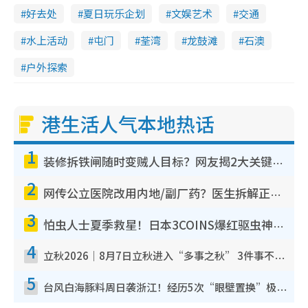
好去处
夏日玩乐企划
文娱艺术
交通
水上活动
屯门
荃湾
龙鼓滩
石澳
户外探索
港生活人气本地热话
1
装修拆铁闸随时变贼人目标？网友揭2大关键用途：装新款等于白装？附新旧铁闸分别
2
网传公立医院改用内地/副厂药？医生拆解正副厂分别，揭4类人换药随时出事
3
怕虫人士夏季救星！日本3COINS爆红驱虫神器$45起 1招“全程免触碰”轻松搞定小强
4
立秋2026｜8月7日立秋进入“多事之秋” 3件事不可做！专家教6招开运 清杂物／钱包纳气接好运
5
台风白海豚料周日袭浙江！经历5次“眼壁置换”极罕见 成登陆内地最长途台风