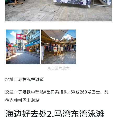
点击图片放大
地址：赤柱赤柱滩道
交通：于港铁中环站A出口乘搭6、6X或260号巴士，前
往赤柱村巴士总站
海边好去处2.马湾东湾泳滩