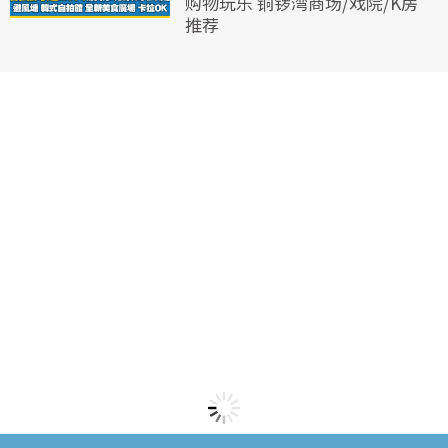
购物玩乐 铜锣湾商场/戏院/K房
推荐