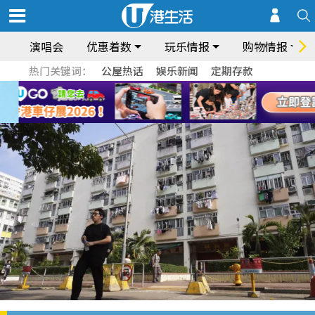
演唱会
优惠着数
玩乐情报
购物情报
热门关键词：
公屋热话
娱乐新闻
定期存款