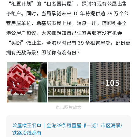
“租置计划”的“租者置其屋”，探讨将现有公屋出售
予租户。同时，当局承诺未来 10 年将提供逾 29 万个公
营房屋单位，助基层市民上楼。消息一出，随即引来全
港公屋户热议，大家都想知自己住紧条邨有没有机会
“买断”做业主。全港现时已有 39 条租置屋邨，部份更
拥有无敌海景！即睇你有没有份？
+105
点击图片放大
公屋楼王名单｜全港39条租置屋邨一览！市区海景/
铁路沿线都有