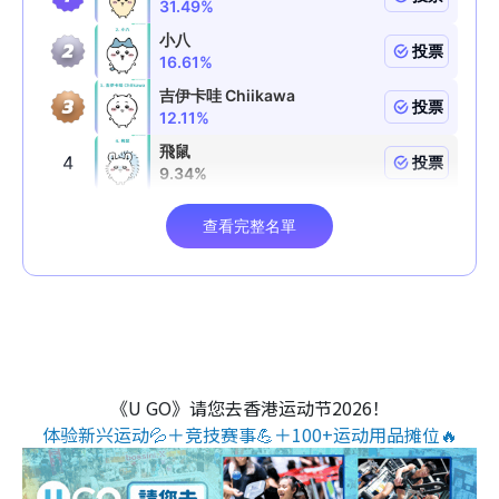
《U GO》请您去香港运动节2026！
体验新兴运动💦＋竞技赛事💪＋100+运动用品摊位🔥