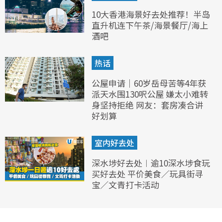
10大香港海景好去处推荐！半岛
直升机连下午茶/海景餐厅/海上
酒吧
热话
公屋申请｜60岁岳母苦等4年获
派天水围130呎公屋 嫌太小难转
身坚持拒绝 网友：套房凑合讲
好划算
室内好去处
深水埗好去处︱逾10深水埗食玩
买好去处 平价美食／玩具街寻
宝／文青打卡活动