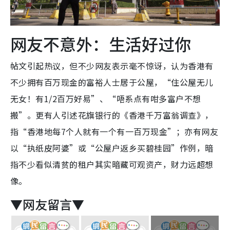
网友不意外：生活好过你
帖文引起热议，但不少网友表示毫不惊讶，认为香港有
不少拥有百万现金的富裕人士居于公屋，“住公屋无儿
无女！有1/2百万好易”、“唔系点有咁多富户不想
搬”。更有人引述花旗银行的《香港千万富翁调查》，
指“香港地每7个人就有一个有一百万现金”；亦有网友
以“执纸皮阿婆”或“公屋户返乡买碧桂园”作例，暗
指不少看似清贫的租户其实暗藏可观资产，财力远超想
像。
▼网友留言▼