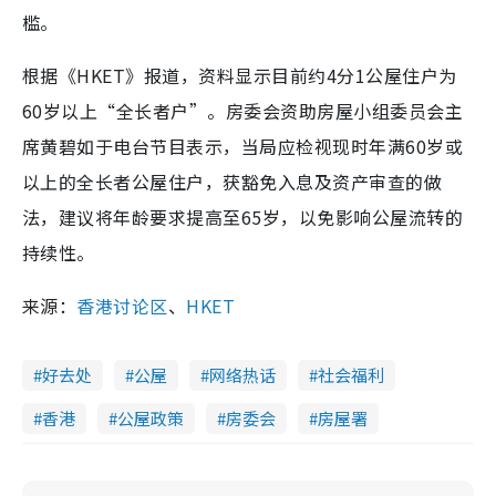
槛。
根据《HKET》报道，资料显示目前约4分1公屋住户为
60岁以上“全长者户”。房委会资助房屋小组委员会主
席黄碧如于电台节目表示，当局应检视现时年满60岁或
以上的全长者公屋住户，获豁免入息及资产审查的做
法，建议将年龄要求提高至65岁，以免影响公屋流转的
持续性。
来源：
香港讨论区
、
HKET
好去处
公屋
网络热话
社会福利
香港
公屋政策
房委会
房屋署