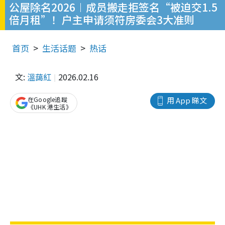
公屋除名2026︱成员搬走拒签名“被迫交1.5
倍月租”！户主申请须符房委会3大准则
首页
生活话题
热话
文:
溫藹紅
2026.02.16
在Google追蹤
用 App 睇文
《UHK 港生活》