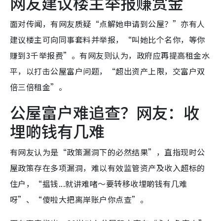
网友建议楼主举报赚赏金
面对传闻，有网友质疑“点解她申请到公屋？”亦有人
建议楼主可向同事套料并举报，“叫她比个名你，等你
赚到3千举报费”。有网友则认为，政府应再提高租金水
平，以打击公屋富户问题，“超出资产上限，交富户双
倍三倍租金”。
公屋富户难追查？网友：收
埋啲钱有几难
有网友认为是“政策漏洞下的必然结果”，直指现时公
屋政策存在多项漏洞，难以有效监管资产及收入超标的
住户，“揾钱...就讲难啫～要转移收埋啲钱有几难
呀”、“傻啦大把离岸账户你点查”。