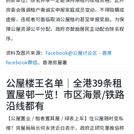
的新单位。除名并非一定能保持原租约续租资格。此外
房委会强调租户需诚实申报家庭成员变动，不得隐瞒或
虚报，违规者可面临取消公屋租约甚至举报奖励。为保
障公屋资源公平分配，政府亦鼓励居民主动配合除名程
序。
资料及图片来源：
Facebook@公屋讨论区 - 香港
facebook群组
、香港房屋署
公屋楼王名单｜全港39条租
置屋邨一览！市区海景/铁路
沿线都有
【公屋置业 / 租者置其屋 / 绿表上车】住公屋随时变私
楼？房屋局局长何永贤近日表示，政府正研究重推俗称