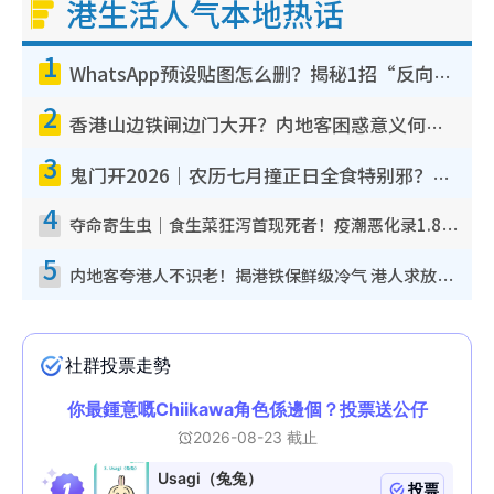
港生活人气本地热话
1
WhatsApp预设贴图怎么删？揭秘1招“反向操作”还原简洁界面 附3步实测教程
2
香港山边铁闸边门大开？内地客困惑意义何在！网友神回复：这种叫法理性防御
3
鬼门开2026｜农历七月撞正日全食特别邪？专家警告切忌做一事！揭4大禁忌+2招保平安
4
夺命寄生虫｜食生菜狂泻首现死者！疫潮恶化录1.8万宗病例 揭洗菜3大谬误
5
内地客夸港人不识老！揭港铁保鲜级冷气 港人求放过：别投诉