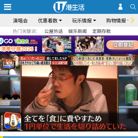
演唱会
优惠着数
玩乐情报
购物情报
热门关键词：
公屋热话
娱乐新闻
定期存款