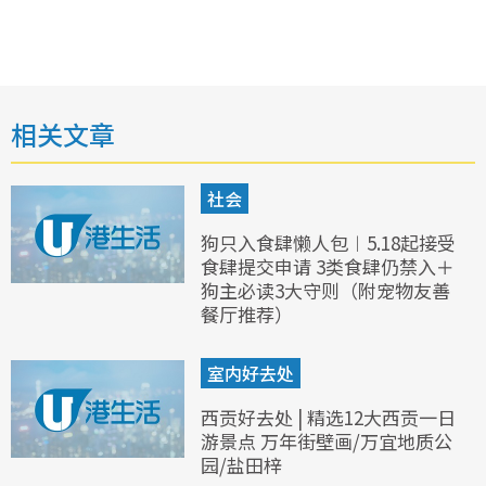
相关文章
社会
狗只入食肆懒人包︱5.18起接受
食肆提交申请 3类食肆仍禁入＋
狗主必读3大守则（附宠物友善
餐厅推荐）
室内好去处
西贡好去处 | 精选12大西贡一日
游景点 万年街壁画/万宜地质公
园/盐田梓