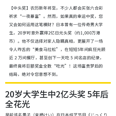
【中头奖】农历新年将至，不少人都会买张六合彩
祈求“一夜暴富”。然而，如果真的幸运中奖，您
又会如何运用这笔横财？日本曾有一位传奇男大学
生，20岁时意外赢得2亿日元头奖（约1,000万港
币）。他不仅选择对家人隐瞒真相，更展开了一场
令人咋舌的“美食马拉松”，在短短5年间疯狂光顾
近 2 万间餐厅，甚至创下一天吃 5 间名店的纪录，
最终竟将巨额奖金全数“吃光”！这场富贵梦后的
结局，绝对令您意想不到。
20岁大学生中2亿头奖 5年后
全花光
早前该名男子（来栖けい）在日本综艺节目《じっくり