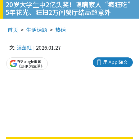
20岁大学生中2亿头奖！隐瞒家人“疯狂吃”
5年花光、狂扫2万间餐厅结局超意外
首页
生活话题
热话
文:
溫藹紅
2026.01.27
在Google追蹤
用 App 睇文
《UHK 港生活》