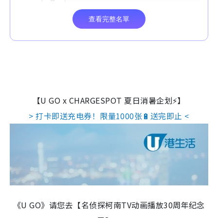
【U GO x CHARGESPOT 夏日消暑企划⚡】
> 打卡即送充电券！限量1000张🔋送完即止 <
《U GO》请您去【名侦探柯南TV动画播放30周年纪念