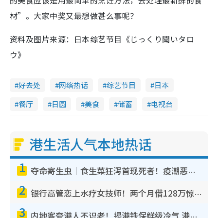
材”。大家中奖又最想做甚么事呢？
资料及图片来源：日本综艺节目《じっくり聞いタロ
ウ》
好去处
网络热话
综艺节目
日本
餐厅
日圆
美食
储蓄
电视台
港生活人气本地热话
1
夺命寄生虫｜食生菜狂泻首现死者！疫潮恶化录1.8万宗病例 揭洗菜3大谬误
2
银行高管恋上水疗女技师！两个月借128万惊觉“沉船”沉落火海 揭背后疑似邪教操控卖淫
3
内地客夸港人不识老！揭港铁保鲜级冷气 港人求放过：别投诉