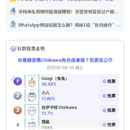
4
牙线棒乱用随时越清越糟糕！牙医惊揭盲目过户细菌恐致蛀牙：这种才是日常真保养
5
WhatsApp预设贴图怎么删？揭秘1招“反向操作”还原简洁界面 附3步实测教程