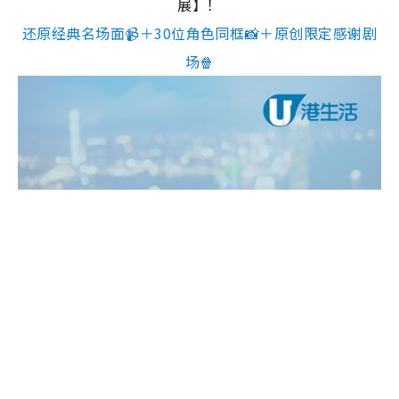
展】！
还原经典名场面📹＋30位角色同框📸＋原创限定感谢剧
场🍿