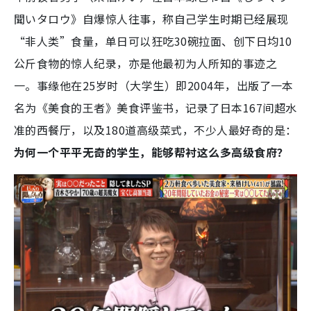
聞いタロウ》自爆惊人往事，称自己学生时期已经展现
“非人类”食量，单日可以狂吃30碗拉面、创下日均10
公斤食物的惊人纪录，亦是他最初为人所知的事迹之
一。事缘他在25岁时（大学生）即2004年，出版了一本
名为《美食的王者》美食评鉴书，记录了日本167间超水
准的西餐厅，以及180道高级菜式，不少人最好奇的是：
为何一个平平无奇的学生，能够帮衬这么多高级食府？