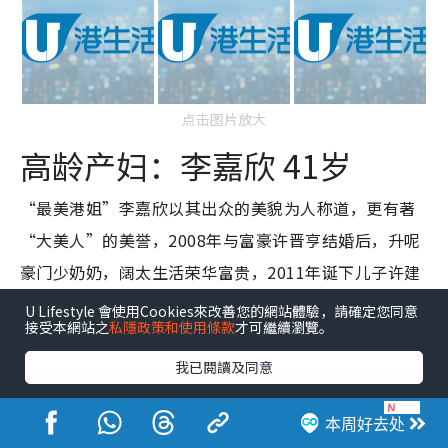
点击图片放大
高龄产妇：李嘉欣 41岁
“最美港姐”李嘉欣以其出众的美貌为人称道，更有著
“大美人”的美誉，2008年与富豪许晋亨结婚后，升呢
豪门少奶奶，阔太生活荣华富贵，2011年诞下儿子许建
彤（Jayden）后全力专注家庭，41岁组成幸福三口之
U Lifestyle 會使用Cookies來改善您的網站體驗，請確定您同意
接受本網站之
私隱政策和使用條款
才可繼續瀏覽。
家。
我已閱讀及同意
本周好去处