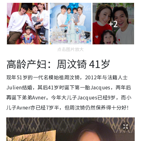
+2
点击图片放大
高龄产妇：周汶锜 41岁
现年51岁的一代名模始祖周汶锜，2012年与法籍人士
Julien结婚，其后41岁时诞下第一胎Jacques，两年后
再诞下弟弟Avner。今年大儿子Jacques已经9岁，而小
儿子Avner亦已经7岁半，但周汶锜仍然保养得十分好！