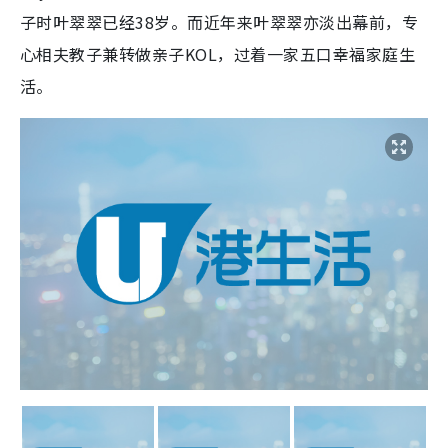
子时叶翠翠已经38岁。而近年来叶翠翠亦淡出幕前，专
心相夫教子兼转做亲子KOL，过着一家五口幸福家庭生
活。