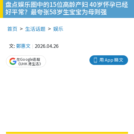
盘点娱乐圈中的15位高龄产妇 40岁怀孕已经
好平常？最夸张58岁生宝宝为母则强
首页
生活话题
娱乐
文:
鄭惠文
2026.04.26
在Google追蹤
用 App 睇文
《UHK 港生活》