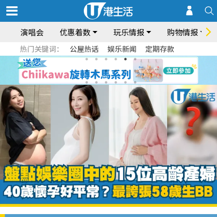
演唱会
优惠着数
玩乐情报
购物情报
热门关键词：
公屋热话
娱乐新闻
定期存款