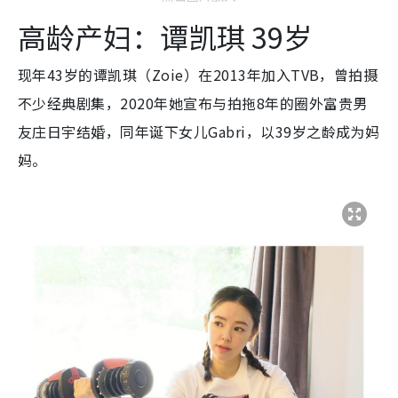
高龄产妇：谭凯琪 39岁
现年43岁的谭凯琪（Zoie）在2013年加入TVB，曾拍摄
不少经典剧集，2020年她宣布与拍拖8年的圈外富贵男
友庄日宇结婚，同年诞下女儿Gabri，以39岁之龄成为妈
妈。