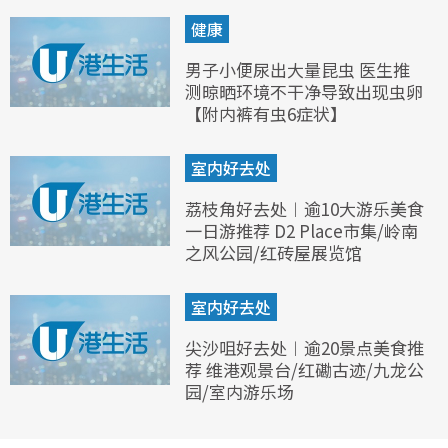
健康
男子小便尿出大量昆虫 医生推
测晾晒环境不干净导致出现虫卵
【附内裤有虫6症状】
室内好去处
荔枝角好去处︱逾10大游乐美食
一日游推荐 D2 Place市集/岭南
之风公园/红砖屋展览馆
室内好去处
尖沙咀好去处︱逾20景点美食推
荐 维港观景台/红磡古迹/九龙公
园/室内游乐场