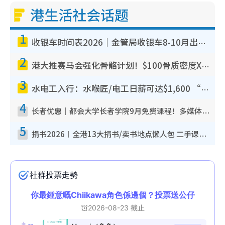
港生活社会话题
1
收银车时间表2026｜金管局收银车8-10月出没地点+时间！无需手续费！硬币免费转现钞或增值至八达通
2
港大推赛马会强化骨骼计划！$100骨质密度X光检查 完成免费运动训练送超市礼券！附参加资格
3
水电工入行：水喉匠/电工日薪可达$1,600 “铁饭碗”职业难被AI取代！附薪酬参考+入行考牌路径
4
长者优惠｜都会大学长者学院9月免费课程！多媒体/微电影创作/网络安全 附报名方法教学
5
捐书2026︱全港13大捐书/卖书地点懒人包 二手课本最高$150＋旧书换免费咖啡/戏票