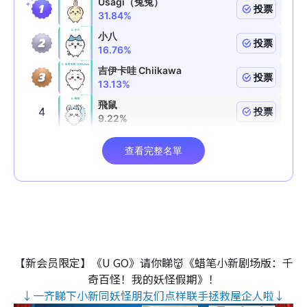
【新会员限定】《U GO》请你睇👹《蜡笔小新剧场版：千
奇百怪！我的妖怪假期》！
↓一齐睇下小新同妖怪朋友们点样联手拯救屋企人啦↓