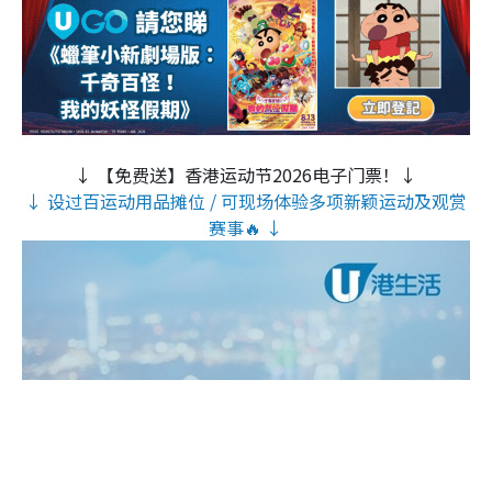
↓ 【免费送】香港运动节2026电子门票！↓
↓ 设过百运动用品摊位 / 可现场体验多项新颖运动及观赏
赛事🔥 ↓