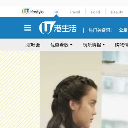
HK
Travel
Food
Beauty
热门关键词：
公屋
演唱会
优惠着数
玩乐情报
购物