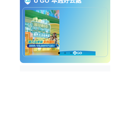
U GO 本週好去處
网友力撑教师不易做“做到
像条狗”