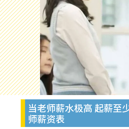
当老师薪水极高 起薪至
师薪资表