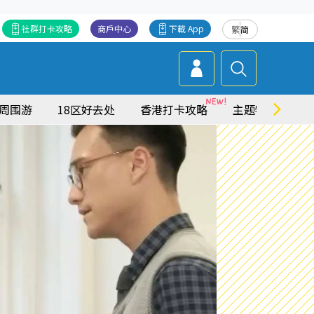
社群打卡攻略
商戶中心
下載 App
繁
简
周围游
18区好去处
香港打卡攻略
主题特集