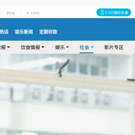
Blog
e-zone
U GO搵好去處
热话
娱乐新闻
定期存款
情报
饮食情报
娱乐
社会
影片专区