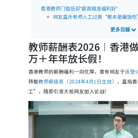
香港教师门槛低却“薪高粮准福利好”
网友直斥老师人工过高“根本是骗饭吃
网友力撑教师不易做“做到像条狗”
教师薪酬表2026︱香港
万＋年年放长假！
香港教师的薪酬福利一向优厚，曾有网友于
连登
转载
教师薪级表（2024年4月1日生效）
，直指香
工”，随即引发大批网友加入论战！