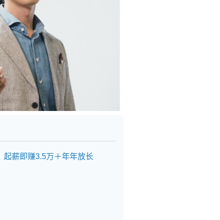
？起薪即赚3.5万＋年年放长