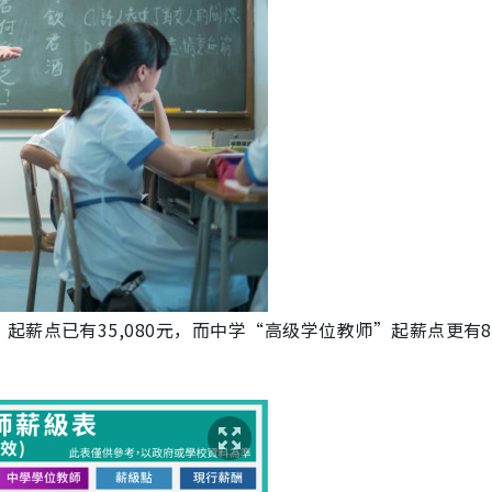
薪点已有35,080元，而中学“高级学位教师”起薪点更有82,