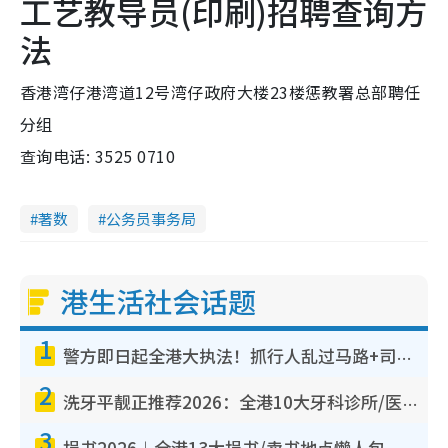
工艺教导员(印刷)招聘查询方
法
香港湾仔港湾道12号湾仔政府大楼23楼惩教署总部聘任
分组
查询电话: 3525 0710
著数
公务员事务局
港生活社会话题
1
警方即日起全港大执法！抓行人乱过马路+司机不专注驾驶！乱过马路罚$2000
2
洗牙平靓正推荐2026：全港10大牙科诊所/医院懒人包，夜诊至8点/镇静洁牙/医疗券适用
3