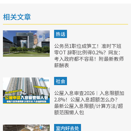
相关文章
热话
公务员1职位成笋工！准时下班
零OT 辞职比例得0.2%？网友：
考入政府都不容易！附最新教师
薪酬表
社会
公屋入息审查2026︱入息限额加
2.8%！公屋入息超额怎么办？
最新公屋入息限额/计算方法/超
额范围懒人包
室内好去处