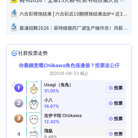
捐书2026︱全港13大捐书/卖书地点懒人包 二手课本最高$150＋旧书换免费咖啡/戏票
4
六合彩搅珠结果 | 六合彩近10期搅珠结果出炉+ 近30期最旺热门中奖号码
5
葵涌招聘2026｜莱特维健药厂请生产操作员！月薪高达$1.7万 冷气厂房/五天工作/保障双粮