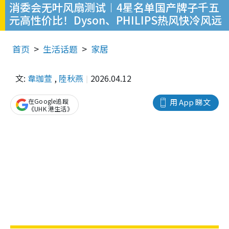
消委会无叶风扇测试︱4星名单国产牌子千五
元高性价比！Dyson、PHILIPS热风快冷风远
首页
生活话题
家居
文:
韋珈萱
,
陸秋燕
2026.04.12
在Google追蹤
用 App 睇文
《UHK 港生活》