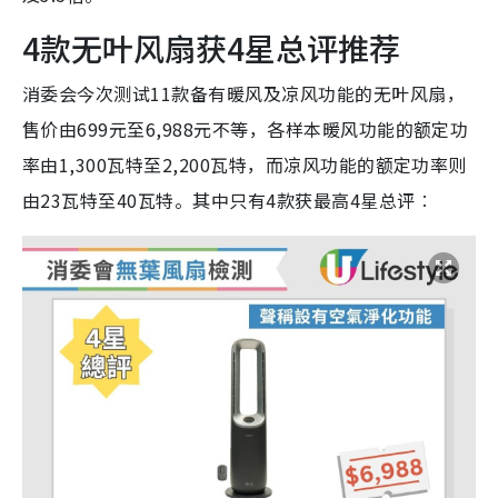
4款无叶风扇获4星总评推荐
消委会今次测试11款备有暖风及凉风功能的无叶风扇，
售价由699元至6,988元不等，各样本暖风功能的额定功
率由1,300瓦特至2,200瓦特，而凉风功能的额定功率则
由23瓦特至40瓦特。其中只有4款获最高4星总评︰