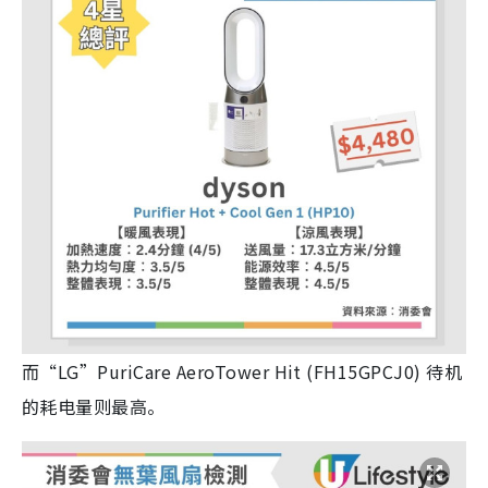
而“LG”PuriCare AeroTower Hit (FH15GPCJ0) 待机
的耗电量则最高。