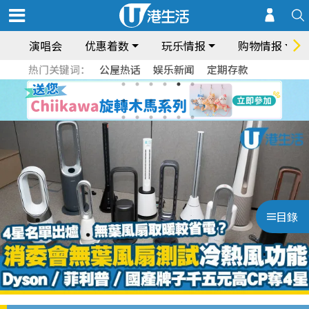
演唱会
优惠着数
玩乐情报
购物情报
热门关键词：
公屋热话
娱乐新闻
定期存款
目錄