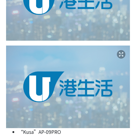
“Kusa”AP-09PRO