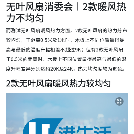
无叶风扇消委会︱2款暖风热
力不均匀
而测试无叶风扇暖风热力方面，2款无叶风扇的热力分布
较均匀，于距离0.5米及1米时，木板上不同位置量得最
高与最低的温度升幅相差不超过9K；但有2款无叶风扇
于0.5米的距离时，木板上不同位置量得最高与最低的温
度升幅差异分别达约20K及24K，热力均匀度较为逊色。
2款无叶风扇暖风热力较均匀