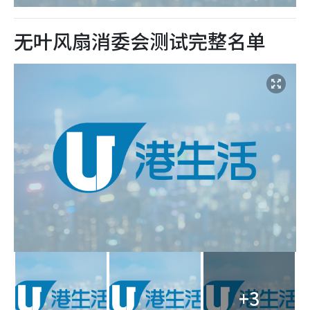
无叶风扇消委会测试完整名单
+3