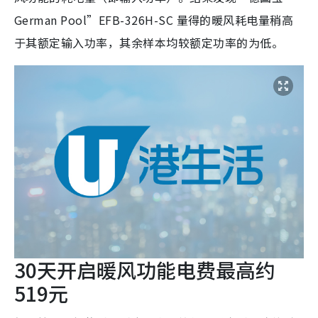
German Pool”EFB-326H-SC 量得的暖风耗电量稍高
于其额定输入功率，其余样本均较额定功率的为低。
30天开启暖风功能电费最高约
519元